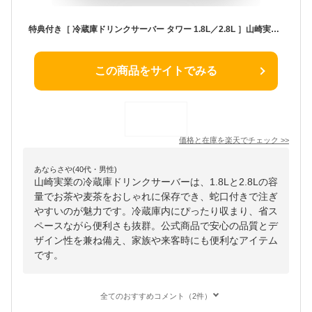
特典付き［ 冷蔵庫ドリンクサーバー タワー 1.8L／2.8L ］山崎実業 tower 麦茶 冷水筒 麦茶サーバー 麦茶ポット 冷蔵庫中 お茶ポット お茶 麦茶入れ 冷蔵庫 冷蔵庫に入る 冷蔵庫ポット 茶 蛇口 ピッチャー ウォーターサーバー 冷水ポット おしゃれ 公式 1584 1585 1582 1583
この商品をサイトでみる
価格と在庫を
楽天
でチェック
>>
あならさや(40代・男性)
山崎実業の冷蔵庫ドリンクサーバーは、1.8Lと2.8Lの容
量でお茶や麦茶をおしゃれに保存でき、蛇口付きで注ぎ
やすいのが魅力です。冷蔵庫内にぴったり収まり、省ス
ペースながら便利さも抜群。公式商品で安心の品質とデ
ザイン性を兼ね備え、家族や来客時にも便利なアイテム
です。
全てのおすすめコメント（2件）