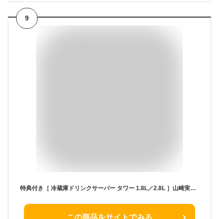
9
特典付き［ 冷蔵庫ドリンクサーバー タワー 1.8L／2.8L ］山崎実業 tower 麦茶 冷水筒 麦茶サーバー 麦茶ポット 冷蔵庫中 お茶ポット お茶 麦茶入れ 冷蔵庫 冷蔵庫に入る 冷蔵庫ポット 茶 蛇口 ピッチャー ウォーターサーバー 冷水ポット おしゃれ 公式 1584 1585 1582 1583
この商品をサイトでみる