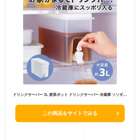
ドリンクサーバー 3L 麦茶ポット ドリンクサーバー 冷蔵庫 ソソギーナ 洗いやすい 大容量 冷水器 ウォーターピッチャー 冷蔵庫 省スペース収納 横置き 冷蔵庫の冷水筒 蛇口付き ハンドポット 冷水ポット コジット 麦茶サーバー
この商品をサイトでみる