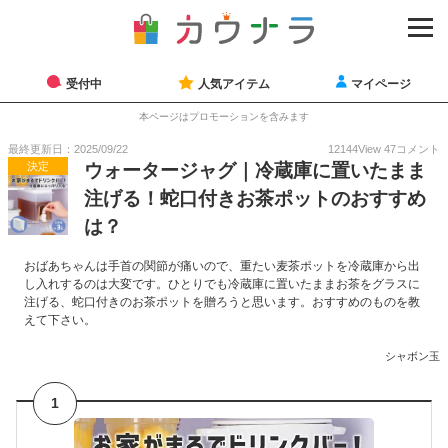
受付中
人気アイテム
マイページ
本ページはプロモーションを含みます
最終更新日：2025/09/22
12144
View
47
コメント
決定
ウォータージャグ｜冷蔵庫に置いたまま
注げる！蛇口付きお茶ポットのおすすめ
は？
おばあちゃんは手首の関節が痛いので、重たい麦茶ポットを冷蔵庫から出
し入れするのは大変です。ひとりでも冷蔵庫に置いたままお茶をグラスに
注げる、蛇口付きのお茶ポットを贈ろうと思います。おすすめのものを教
えて下さい。
シャボン玉
1