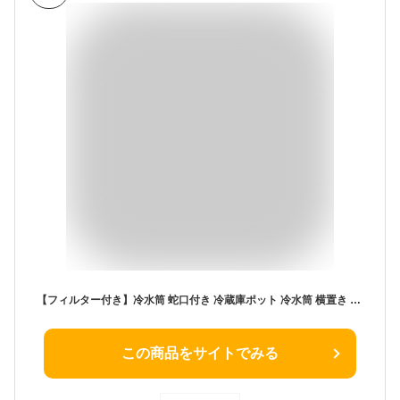
【フィルター付き】冷水筒 蛇口付き 冷蔵庫ポット 冷水筒 横置き 3.5L 大容量 水筒 冷水ポット 冷たいやかん ドリンクサーバー 耐冷 麦茶ポット 飲料水 飲料水バケット ジャグ ポット 冷蔵庫に入れる 一人暮らし DIY ギフト 熱中症対策 家庭用 送料無料
この商品をサイトでみる