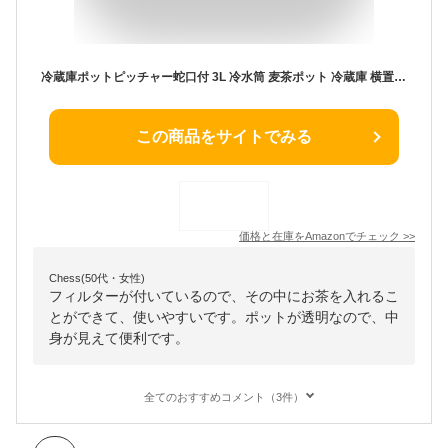
冷蔵庫ポットピッチャー蛇口付 3L 冷水筒 麦茶ポット 冷蔵庫 横置き 飲料水 バケット フィルター付き 透明 蓋付き 密封性がよい 使いやすい 暑さ対策 家庭 お店用
この商品をサイトでみる
価格と在庫を
Amazon
でチェック
>>
Chess(50代・女性)
フィルターが付いているので、その中にお茶を入れるこ
とができて、使いやすいです。ポットが透明なので、中
身が見えて便利です。
全てのおすすめコメント（3件）