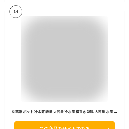
14
冷蔵庫 ポット 冷水筒 軽量 大容量 冷水筒 横置き 3/5L 大容量 水筒 冷水ポット 蛇口付き 耐熱 耐冷 麦茶ポット 冷蔵庫に入れる 一人暮らし DIY 熱中症対策 家庭用 送料無料
この商品をサイトでみる