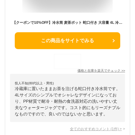
【クーポンで10%OFF】冷水筒 麦茶ポット 蛇口付き 大容量 4L 冷蔵庫 ポット ピッチャー 冷水ポット ドリンクサーバー 耐熱 耐冷 食洗機対応 横置き 洗いやすい 飲料水 お茶 炭酸 冷蔵庫に入れる 水差し プラスチック PP材質 軽量 おしゃれ 水筒 ビール樽飲料ディスペンサー
この商品をサイトでみる
価格と在庫を
楽天
でチェック
>>
投人不知(80代以上・男性)
冷蔵庫に置いたままお茶を注げる蛇口付き冷水筒です。
4Lサイズのシンプルでオシャレなデザインになってお
り、PP材質で耐冷・耐熱の食洗器対応の洗いやすい丈
夫なウォータージャグです。コスト的にもリーズナブル
なものですので、良いのではないかと思います。
全てのおすすめコメント
(
1
件)
>