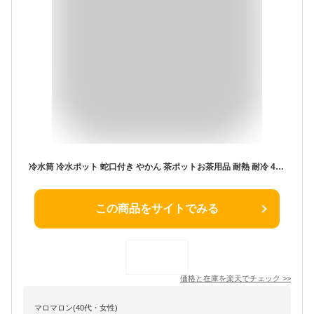
冷水筒 冷水ポット 蛇口付き やかん 茶ポットお茶用品 耐熱 耐冷 4L 大容量 食洗機対応 冷水筒 横置き 食洗機対応 洗いやすい 飲料水 お茶 炭酸 冷蔵庫に入れる 家族 一人暮らし プラスチック PP材質 軽量 丈夫 耐久性 麦茶ポット おしゃれ 水筒 ビール樽 飲料ディスペンサー
この商品をサイトでみる
価格と在庫を
楽天
でチェック
>>
マロマロン(40代・女性)