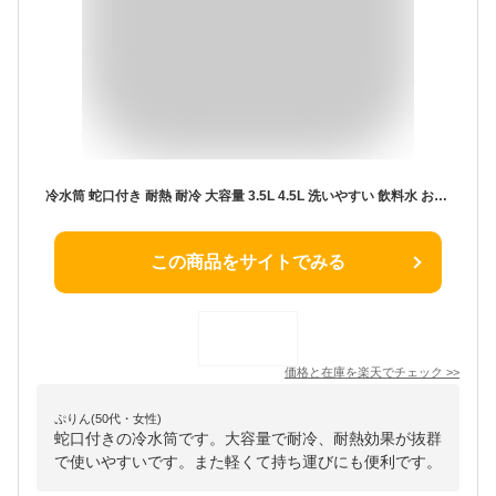
冷水筒 蛇口付き 耐熱 耐冷 大容量 3.5L 4.5L 洗いやすい 飲料水 お茶 大麦茶 炭酸 冷蔵庫に入れる 冷水ポット 一人暮らし 家族 水差し プラスチック 軽量 持ち運び便利 丈夫 耐久性 麦茶ポット おしゃれ 水筒 熱湯可
この商品をサイトでみる
価格と在庫を
楽天
でチェック
>>
ぷりん(50代・女性)
蛇口付きの冷水筒です。大容量で耐冷、耐熱効果が抜群
で使いやすいです。また軽くて持ち運びにも便利です。