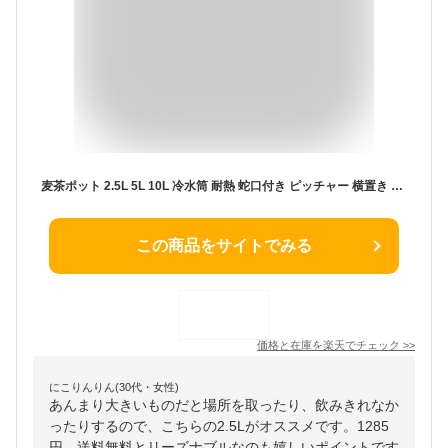
麦茶ポット 2.5L 5L 10L 冷水筒 耐熱 蛇口付き ピッチャー 横置き 冷蔵庫ポット 保冷 お茶ポット 10リットル 大容量 水タンク 冷水ポット 水筒 飲料水 お茶 炭酸 飲料水バケット ドリンクボトル ティーポット ドリンクピッチャー 洗いやすい キッチン用品 家庭 持ち運び便利
この商品をサイトでみる
価格と在庫を
楽天
でチェック
>>
にこりんりん(30代・女性)
あんまり大きいものだと場所を取ったり、飲みきれなか
ったりするので、こちらの2.5Lがオススメです。1285
円、送料無料とリーズナブルなのも嬉しいポイントです