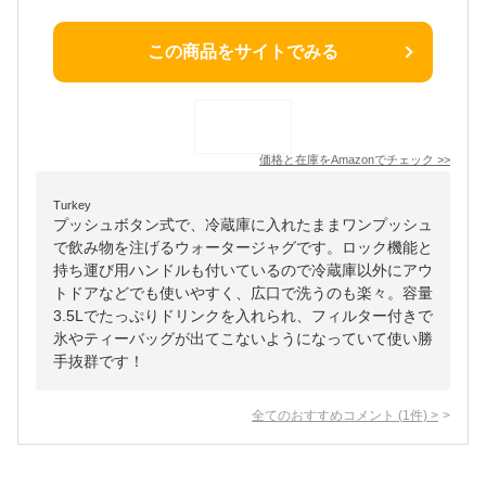
この商品をサイトでみる
価格と在庫を
Amazon
でチェック
>>
Turkey
プッシュボタン式で、冷蔵庫に入れたままワンプッシュ
で飲み物を注げるウォータージャグです。ロック機能と
持ち運び用ハンドルも付いているので冷蔵庫以外にアウ
トドアなどでも使いやすく、広口で洗うのも楽々。容量
3.5Lでたっぷりドリンクを入れられ、フィルター付きで
氷やティーバッグが出てこないようになっていて使い勝
手抜群です！
全てのおすすめコメント
(
1
件)
>