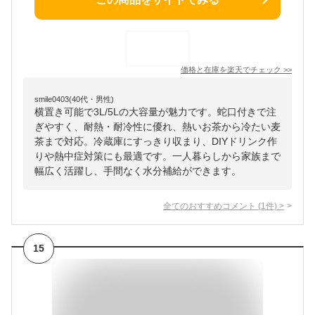
価格と在庫を
楽天
でチェック
>>
smile0403(40代・男性)
横置き可能で3L/5Lの大容量が魅力です。蛇口付きで注
ぎやすく、耐熱・耐冷性に優れ、熱いお茶から冷たい麦
茶まで対応。冷蔵庫にすっきり収まり、DIYドリンク作
りや熱中症対策にも最適です。一人暮らしから家族まで
幅広く活躍し、手間なく水分補給ができます。
全てのおすすめコメント
(
1
件)
>
15