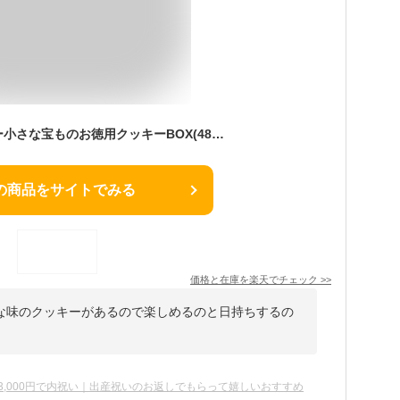
銀座コージーコーナー小さな宝ものお徳用クッキーBOX(48個入)焼き菓子 お菓子 お得 クッキー 個包装 大量 美味しい クッキー 詰め合わせ お買い得 ご自宅用 おやつ お試し プチギフト 配る 産休 退職 ご挨拶 結婚式 二次会 大人数 お菓子
の商品をサイトでみる
価格と在庫を
楽天
でチェック
>>
な味のクッキーがあるので楽しめるのと日持ちするの
。
3,000円で内祝い｜出産祝いのお返しでもらって嬉しいおすすめ