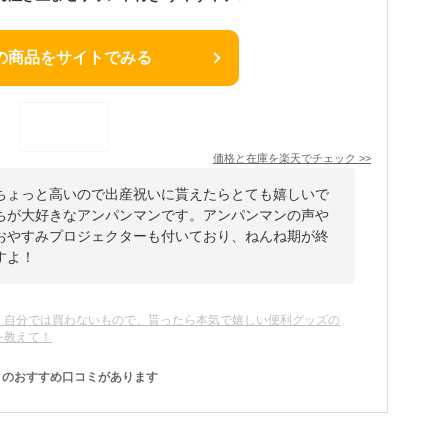
の商品をサイトでみる
価格と在庫を
楽天
でチェック
>>
ちょっと高いので出産祝いに貰えたらとても嬉しいで
ちが大好きなアンパンマンです。アンパンマンの声や
おやすみプロジェクターも付いており、ねんね期が終
すよ！
｜自分では買わないもので、貰ったら本気で嬉しい便利グッズの
を教えて！
のおすすめ口コミがあります