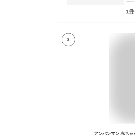
は？
1
件
3