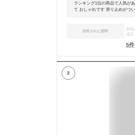
ランキング1位の商品で人気があ
て おしゃれです 滑り止めがつ
かか
回答された質問
は？
5
件
2