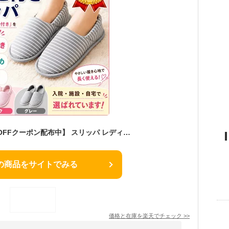
【7月9日限定！10％OFFクーポン配布中】 スリッパ レディース ルームシューズ かかと付き 滑り止め おしゃれ 歩きやすい かかとあり 洗える 室内履き スリッポン 入院 かかと 婦人 学校 靴 くつ シューズ 用 上履き 室内 人気
の商品をサイトでみる
価格と在庫を
楽天
でチェック
>>