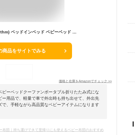
ココリズム (Cocorhythm) ベッドインベッド ベビーベッド クーファン 【現役保育士監修】 ポータブル 折りたたみ式 寝返り防止 新生児 携帯型ベビーベッド (グレー)
の商品をサイトでみる
価格と在庫を
Amazon
でチェック
>>
ベビーベッドクーファンポータブル折りたたみ式にな
ビー用品で、軽量で車で外出時も持ち出せて、外出先
ズで、手軽ながら高品質なベビーアイテムになります
ー布団｜持ち運びできて里帰りにも使えるベビー布団のおすすめ