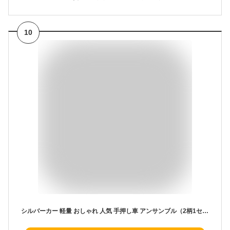
10
シルバーカー 軽量 おしゃれ 人気 手押し車 アンサンブル（2柄1セット） 介援隊 │ ショッピングカート シルバーカー 老人 着せ替え 介護用品 歩行器 歩行器 歩行補助 SGマーク バッグ ゼブラ クロコ調 折りたたみ 買い物カート 保冷バッグ 座れる 敬老の日 高齢者