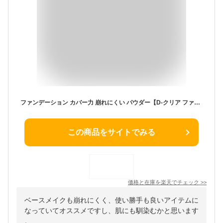
ファンデーション カバー力 崩れにくい パウダー【D-クリア ファンデーション 12g】 毛穴レス 陶器肌 フィルター肌 敏感肌 混合肌 インナードライ 韓国コスメ ミネラル 60代 プレゼント プチプラ d-ray
この商品をサイトでみる
価格と在庫を
楽天
でチェック
>>
ベースメイクも崩れにくく、使い勝手も良いアイテムに
なっていてオススメですし、肌にも馴染むかと思います
。