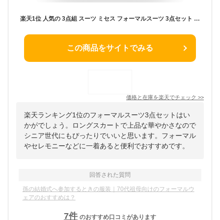
楽天1位 人気の 3点組 スーツ ミセス フォーマルスーツ 3点セット ロングスカート お宮参り 七五三 結婚式 顔合わせ 母親 披露宴 お呼ばれ パーティー 食事会 表彰式 発表会 卒業式 60代 70代 80代 レディース フォーマル セレモニー ママ 母 シニア 祖母 叔 服装 衣装 礼服
この商品をサイトでみる
価格と在庫を
楽天
でチェック
>>
楽天ランキング1位のフォーマルスーツ3点セットはい
かがでしょう。ロングスカートで上品な華やかさなので
シニア世代にもぴったりでいいと思います。フォーマル
やセレモニーなどに一着あると便利でおすすめです。
回答された質問
孫の結婚式へ参加するときの服装｜70代祖母向けのフォーマルウ
ェアのおすすめは？
7
件
のおすすめ口コミがあります