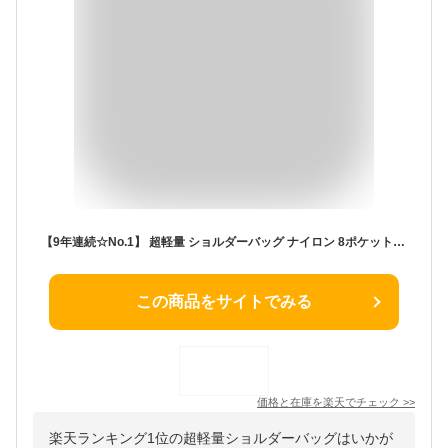
【9年連続☆No.1】 超軽量 ショルダーバッグ ナイロン 8ポケット スキミング 防止 撥水 軽い 斜めがけ バッグ サコッシュ ウエストバッグ メンズ レディース 小型 収納 ボディバッグ 人気 カバン ブランド アウトドア 旅行 散歩 トラベル ビジネス 社会人 プレゼント / SHB1
この商品をサイトでみる
価格と在庫を
楽天
でチェック
>>
楽天ランキング1位の超軽量ショルダーバッグはいかが