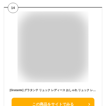
14
[Gratante] グラタンテ リュック レディース おしゃれ リュック レディース ナイロン 9ポケット 超軽量ナイロン 大人 多い バックパック 通勤通学 大容量 実用的 マザーズバック バック ママバッグ 四角い abb-g0016 (モカ)
この商品をサイトでみる