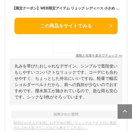
【限定クーポン】WEB限定アイテム リュック レディース 小さめ 軽量 通勤 かわいい 大人 おしゃれ きれいめ ミニリュック ナイロン ポケット 多い ビジネス コンパクト ミニ マザーズ 通学 旅行 軽い ママ リュックサック 女性 女 20代 30代 40代 50代 60代 moz モズ
この商品をサイトでみる
価格と在庫を
楽天
でチェック
>>
丸みを帯びたおしゃれなデザイン、シンプルで普段使い
もしやすいコンパクトなリュックです。コーデにも合わ
せやすく、ちょっとした外出にいいですね。軽量で幅広
ショルダーベルトだから、肩への負担が少ないのでおす
すめです。撥水加工が施されているので、急な雨も安心
です。シックな3色がそろっています。
回答された質問
60代のの大人の女性におすすめの軽いリュックは？ナイロン素材
のものや人気ブランドなどを教えてください。