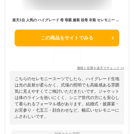
楽天1位 人気の ハイグレード 母 母親 服装 祖母 衣装 セレモニー スーツ 礼服 ロングスカート 高見え 高品質 【74%OFF】 結婚式 披露宴 パーティー ドレス スーツ レディース フォーマル お宮参り 七五三 お呼ばれ 両家 顔合わせ 結納 50代 60代 70代 80代 おしゃれ シニア
この商品をサイトでみる
価格と在庫を
楽天
でチェック
>>
こちらのセレモニースーツでしたら、ハイグレード生地
は光の反射が柔らかく、式場の照明でも高級感ある雰囲
気に見えやすくてご検討いただきたいです。ジャケット
は体のラインを拾いにくく、シニア世代の方にも安心し
て着られるフォーマル感があります。結婚式・披露宴・
お宮参り・七五三・顔合わせなど、幅広いセレモニーに
ふさわしいです。
回答された質問