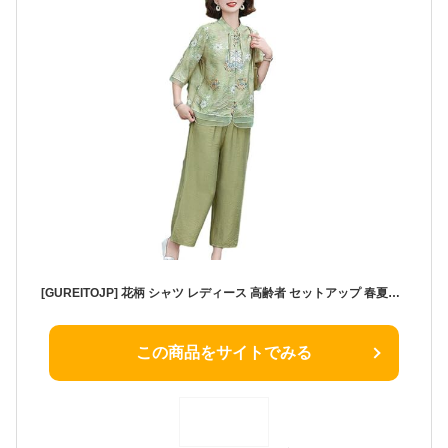
[GUREITOJP] 花柄 シャツ レディース 高齢者 セットアップ 春夏着 女性 カットソー 半袖 プルオン ブラウス ファッション 60代 70代 80代 お年寄り 夏着 ゆったり 婦人服 ママ 母の日 プレゼント 敬老 グリーン 3XL
この商品をサイトでみる