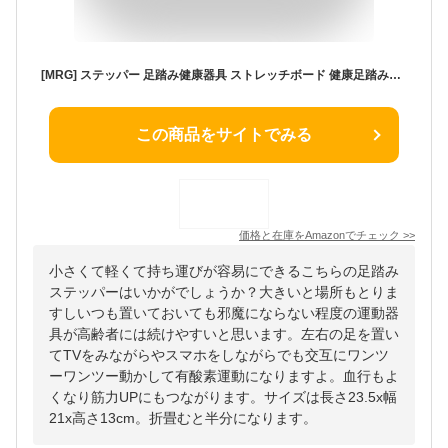
[MRG] ステッパー 足踏み健康器具 ストレッチボード 健康足踏み器 静音 足踏み 足踏みステッパー 有酸素運動 室内 家庭用 折りたたみ 室内有酸素運動 介護用ステッパー 高齢者 リハビリ 介護予防 持ち運び
この商品をサイトでみる
価格と在庫を
Amazon
でチェック
>>
小さくて軽くて持ち運びが容易にできるこちらの足踏み
ステッパーはいかがでしょうか？大きいと場所もとりま
すしいつも置いておいても邪魔にならない程度の運動器
具が高齢者には続けやすいと思います。左右の足を置い
てTVをみながらやスマホをしながらでも交互にワンツ
ーワンツー動かして有酸素運動になりますよ。血行もよ
くなり筋力UPにもつながります。サイズは長さ23.5x幅
21x高さ13cm。折畳むと半分になります。