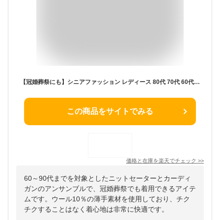
【冠婚葬祭にも】シニアファッション レディース 80代 70代 60代 90代 秋冬 あったか フォーマル ニットセーターとカーディガンのアンサンブル おばあちゃん 服プレゼント 婦人服 女性 ハイミセス ミセス 祖母 お年寄り 老人 高齢者 フォーマル 結婚式
この商品をサイトでみる
価格と在庫を
楽天
でチェック
>>
60～90代までを対象としたニットセーターとカーディ
ガンのアンサンブルで、冠婚葬祭でも着用できるアイテ
ムです。ウール10％の薄手素材を使用しており、チク
チクすることはなく着心地は非常に快適です。