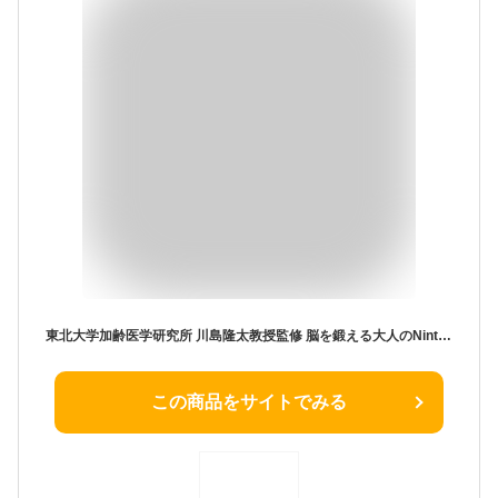
東北大学加齢医学研究所 川島隆太教授監修 脳を鍛える大人のNintendo Switchトレーニング|オンラインコード版 + やわらかあたま塾 いっしょにあたまのストレッチ|オンラインコード版
この商品をサイトでみる