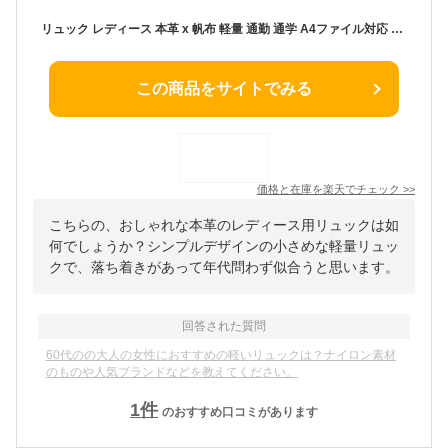
リュック レディース 本革 x 帆布 軽量 通勤 通学 A4ファイル対応 a4 本革 バックパック レディース バッグ フォーマル カジュアル おしゃれ かわいい 20代 30代 40代 50代 180927【グッシオレザー】 グッシオイタリー
この商品をサイトでみる
価格と在庫を
楽天
でチェック
>>
こちらの、おしゃれな本革のレディース用リュックは如
何でしょうか？シンプルデザインの小さめな軽量リュッ
クで、落ち着きがあって年代問わず似合うと思います。
回答された質問
60代のの大人の女性におすすめの軽いリュックは？ナイロン素材
のものや人気ブランドなどを教えてください。
1
件
のおすすめ口コミがあります