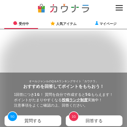
受付中
人気アイテム
マイページ
オールジャンルのQ＆Aランキングサイト「カウナラ」
おすすめを回答してポイントをもらおう！
1回答につき
1
Ｇ
！ 質問を自分で作成すると
5
Ｇ
もらえます！
ポイントがたまりやすくなる
投稿ランク制度
実施中！
注意事項をよくご確認の上、回答ください。
5
G
1
G
質問する
回答する