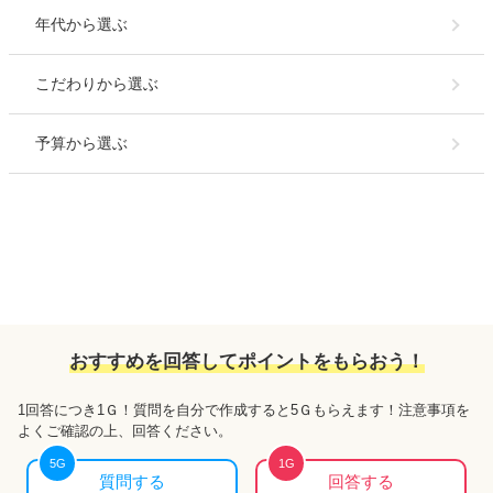
年代
から選ぶ
こだわり
から選ぶ
予算
から選ぶ
おすすめを回答してポイントをもらおう！
1回答につき
1Ｇ
！質問を自分で作成すると
5Ｇ
もらえます！注意事項を
よくご確認の上、回答ください。
5
G
1
G
質問する
回答する