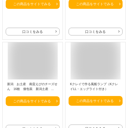
クーラー 2WAY電源 (AC/バッテリ
個
この商品をサイトでみる
この商品をサイトでみる
ー) 冷風 送風 小型 キャンプ 車中泊
アウトドア 切タイマー 排熱ダクト
付き YBC-C04
口コミをみる
口コミをみる
新潟 お土産 南蛮えびのチーズせ
Kクレイで作る風船ランプ（Kクレ
ん 16枚 個包装 新潟土産 南蛮
イLL・エッグライト付き）
えび チーズクリーム
この商品をサイトでみる
この商品をサイトでみる