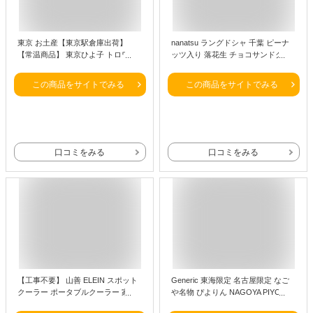
東京 お土産【東京駅倉庫出荷】
nanatsu ラングドシャ 千葉 ピーナ
【常温商品】 東京ひよ子 トロワア
ッツ入り 落花生 チョコサンドクッ
ンプレス ショコラひよ子 6個入 お
キー (12個入り) Chiba Peanut
みやげ 東京土産 東京みやげ お菓子
Chocolate Sandwich Cookies –
この商品をサイトでみる
この商品をサイトでみる
HANAGATAYA限定 和洋菓子 洋菓子
Langue de Chat from Japan
スイーツ お中元 お歳暮 内祝い お取
り寄せ プレゼント のし不可 御歳暮
口コミをみる
口コミをみる
【工事不要】 山善 ELEIN スポット
Generic 東海限定 名古屋限定 なご
クーラー ポータブルクーラー 家庭
や名物 ぴよりん NAGOYA PIYORIN
用 ポータブルエアコン コンパクト
ショコラタルトクッキー 焼菓子 12