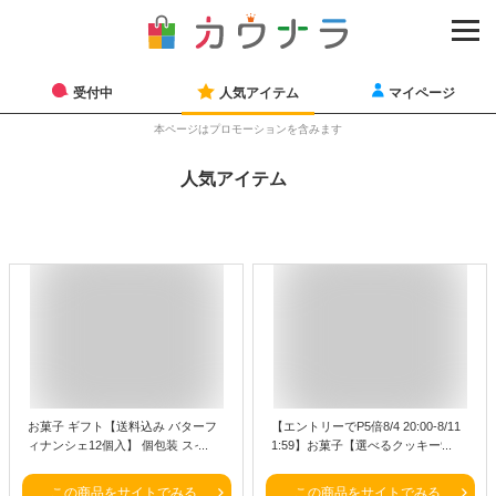
受付中
人気アイテム
マイページ
本ページはプロモーションを含みます
人気アイテム
お菓子 ギフト【送料込み バターフ
【エントリーでP5倍8/4 20:00-8/11
ィナンシェ12個入】 個包装 スイー
1:59】お菓子【選べるクッキー9
ツ フィナンシェ 焼き菓子 洋菓子 内
枚】東京ミルクチーズ工場 個包装
祝 お祝 出産祝 お礼 おしゃれ 退職
可愛い おしゃれ クッキー チーズ 焼
この商品をサイトでみる
この商品をサイトでみる