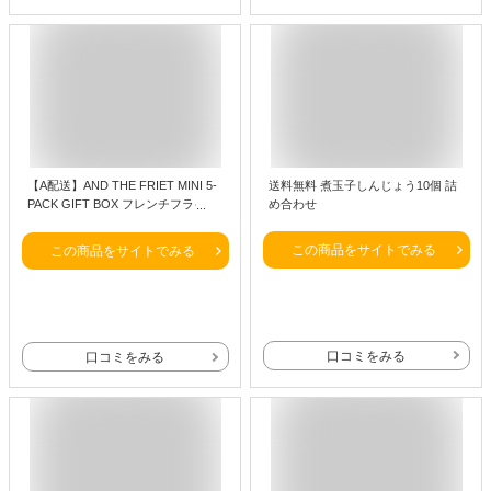
【A配送】AND THE FRIET MINI 5-
送料無料 煮玉子しんじょう10個 詰
PACK GIFT BOX フレンチフライ専
め合わせ
門店 人気のギフトボックス5個入
【公式】アンドザフリット ギフト
この商品をサイトでみる
この商品をサイトでみる
詰め合わせ 送料無料 フレンチフラ
イ おしゃれ 人気 プチギフトお配り
賞味期限60日以上 スイーツ お菓子
バレンタイン 2026 本命 義理
口コミをみる
口コミをみる