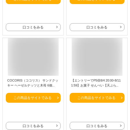
菓子折り ご挨拶 ギフト バターバト
き菓子 洋菓子 プレゼント ギフト 内
ラー お供え お中元 御中元 夏ギフト
祝い お返し お祝い お礼 職場 退職
暑中見舞い
ご挨拶 菓子折り 東京 お土産 手土産
人気 お中元 御中元
口コミをみる
口コミをみる
COCORIS（ココリス） サンドクッ
【エントリーでP5倍8/4 20:00-8/11
キー ヘーゼルナッツと木苺 6個入り
1:59】お菓子 せんべい【天ぷらせん
お菓子 スイーツ 洋菓子 ワッフル ケ
べい12枚入】 築地ちとせ 和菓子 焼
ーキ ギ お中元 御中元 お歳暮 御歳
き菓子 煎餅 ギフト 個包装 内祝い
この商品をサイトでみる
この商品をサイトでみる
暮 内祝い 敬老の日 夏ギフト 洋菓子
お祝い お祝い返し 出産祝い 結婚祝
ケーキ 東京お土産 お土産 贈り物
い お礼 職場 退職 菓子折り ご挨拶
香典返し 快気祝い 人気 東京土産 夏
ギフト 暑中見舞い
口コミをみる
口コミをみる