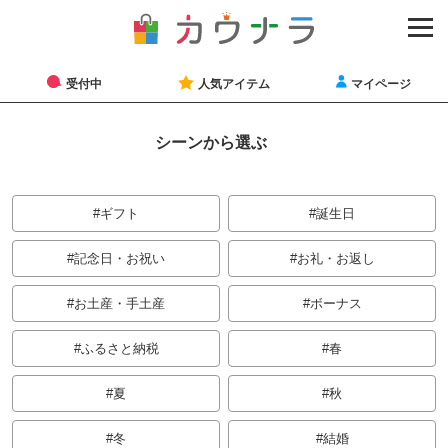
受付中
人気アイテム
マイページ
シーン
から選ぶ
ギフト
誕生日
記念日・お祝い
お礼・お返し
お土産・手土産
ボーナス
ふるさと納税
春
夏
秋
冬
結婚