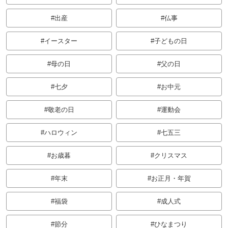
出産
仏事
イースター
子どもの日
母の日
父の日
七夕
お中元
敬老の日
運動会
ハロウィン
七五三
お歳暮
クリスマス
年末
お正月・年賀
福袋
成人式
節分
ひなまつり