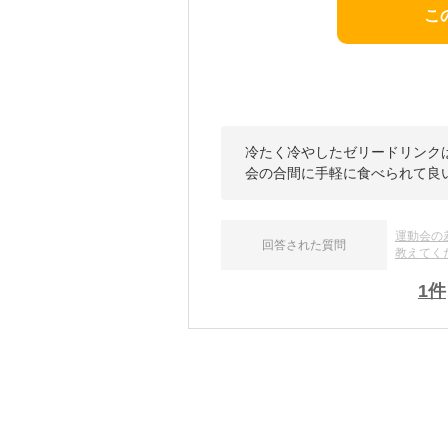
こ
冷たく冷やしたゼリードリンク
会の合間に手軽に食べられて良
運動会の
回答された質問
教えてく
1
件