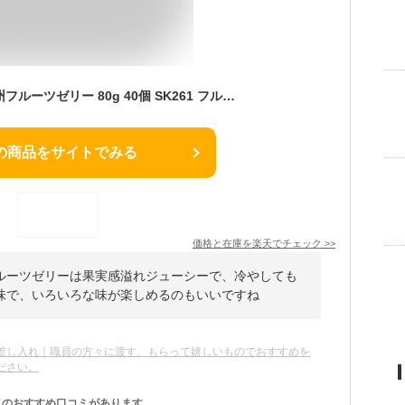
早割 母の日 2025 信州フルーツゼリー 80g 40個 SK261 フルーツゼリー ゼリー お取り寄せ 手土産 お祝い 詰め合わせ 内祝い お礼 ギフト 送料無料 プレゼント スイーツギフト 個包装 常温 お菓子 日持ち ばらまき お供え 洋菓子 スイーツ デザート
の商品をサイトでみる
価格と在庫を
楽天
でチェック
>>
ルーツゼリーは果実感溢れジューシーで、冷やしても
味で、いろいろな味が楽しめるのもいいですね
差し入れ｜職員の方々に渡す、もらって嬉しいものでおすすめを
ださい。
のおすすめ口コミがあります