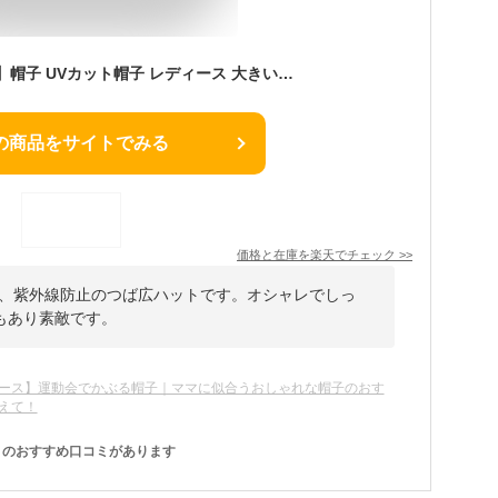
【レビュー特典アリ!】帽子 UVカット帽子 レディース 大きいサイズ たためる つば広 帽子 レディース 完全遮光 接触冷感 紫外線対策グッズ 日除け帽子 熱中症対策グッズ 暑さ対策 バケハ あご紐 日焼け防止 帽子 誕生日 プレゼント 女性 uvケア 日よけ 帽子 黒
の商品をサイトでみる
価格と在庫を
楽天
でチェック
>>
光、紫外線防止のつば広ハットです。オシャレでしっ
もあり素敵です。
ース】運動会でかぶる帽子｜ママに似合うおしゃれな帽子のおす
えて！
のおすすめ口コミがあります