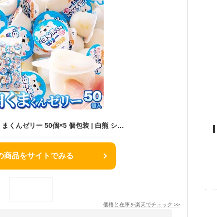
【送料無料】プチ白くまくんゼリー 50個×5 個包装 | 白熊 シロクマ しろくま ゼリー 練乳 一口サイズ ひとくち お菓子 おやつ スイーツ デザート 大容量 得用 お徳用 駄菓子 業務用 ホワイトデー ギフト プチギフト 食品 クリスマス 誕生日 お返し お礼 父の日 母の日
の商品をサイトでみる
価格と在庫を
楽天
でチェック
>>