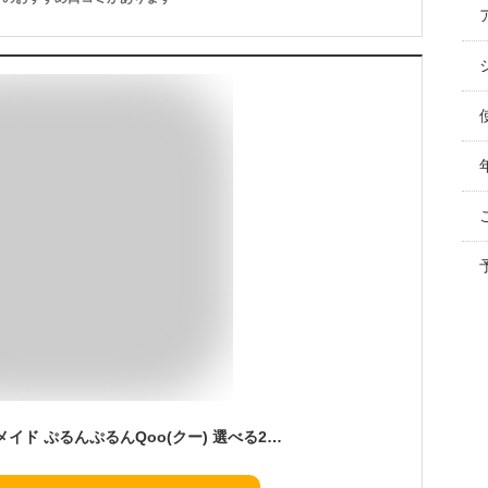
コカコーラ ミニッツメイド ぷるんぷるんQoo(クー) 選べる2ケースセット 125gパウチ×12(6×2)本入｜ 送料無料 ゼリー飲料 ゼリー りんご ぶどう もも みかん マスカット