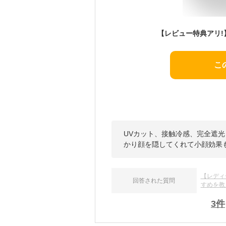
こ
UVカット、接触冷感、完全遮
かり顔を隠してくれて小顔効果
【レディ
回答された質問
すめを教
3
件