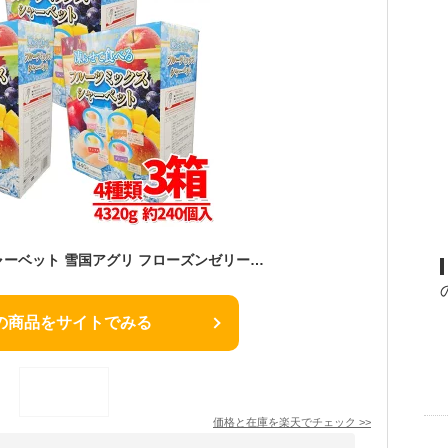
フルーツミックスシャーベット 雪国アグリ フローズンゼリーミックス 3箱セット ( 約240個 ) コストコ 通販 送料無料
の商品をサイトでみる
価格と在庫を
楽天
でチェック
>>