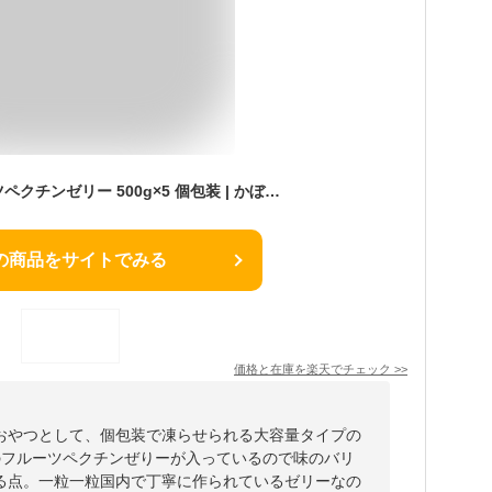
【送料無料】フルーツペクチンゼリー 500g×5 個包装 | かぼす 巨峰 パイン いちご ゼリー 詰め合わせ セット 国産 お菓子 フルーツ ペクチン 苺 パイナップル ぶどう おやつ お配り 文化祭 大容量 お徳用 得用 大量 フルーツゼリー プチギフト 洋菓子 デザート 駄菓子 グミ
の商品をサイトでみる
価格と在庫を
楽天
でチェック
>>
おやつとして、個包装で凍らせられる大容量タイプの
のフルーツペクチンぜりーが入っているので味のバリ
る点。一粒一粒国内で丁寧に作られているゼリーなの