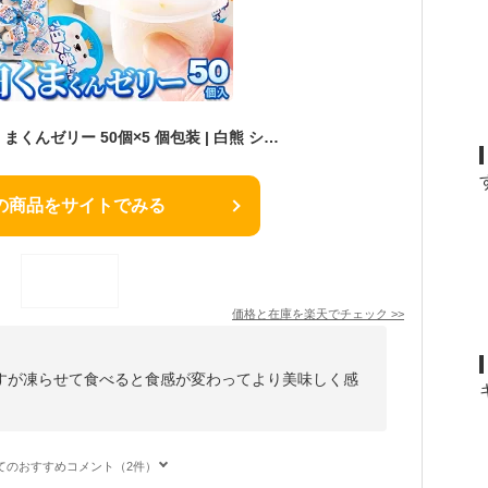
【送料無料】プチ白くまくんゼリー 50個×5 個包装 | 白熊 シロクマ しろくま ゼリー 練乳 一口サイズ ひとくち お菓子 おやつ スイーツ デザート 大容量 得用 お徳用 駄菓子 業務用 ホワイトデー ギフト プチギフト 食品 クリスマス 誕生日 お返し お礼 父の日 母の日
の商品をサイトでみる
価格と在庫を
楽天
でチェック
>>
すが凍らせて食べると食感が変わってより美味しく感
てのおすすめコメント（2件）