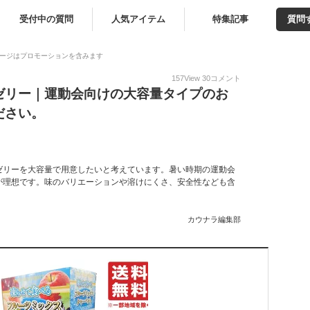
受付中の質問
人気アイテム
特集記事
質問
ージはプロモーションを含みます
157
View
30
コメント
ゼリー｜運動会向けの大容量タイプのお
ださい。
ゼリーを大容量で用意したいと考えています。暑い時期の運動会
が理想です。味のバリエーションや溶けにくさ、安全性なども含
カウナラ編集部