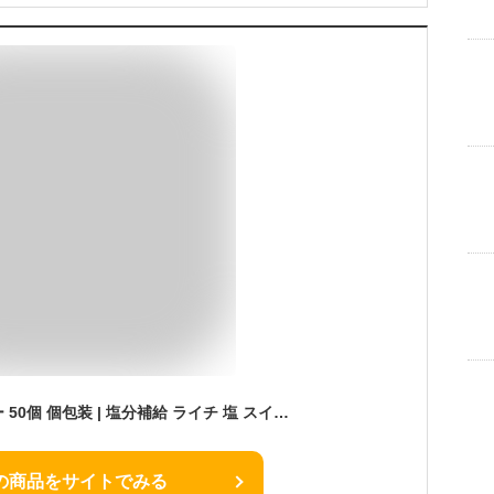
ソルティライチゼリー 50個 個包装 | 塩分補給 ライチ 塩 スイーツ デザート お菓子 ゼリー おやつ フルーツ 果物ゼリー フルーツゼリー ミネラル 配布 お配り用 イベント 文化祭 大容量 大量 お徳用 得用 一口 ひとくち 長期 保存 贈答 お礼 買い回り ポイント消化
の商品をサイトでみる