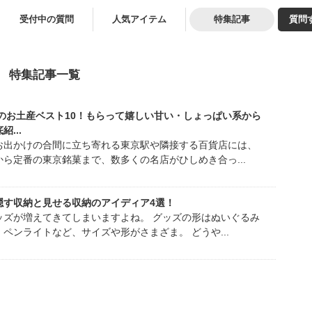
受付中の質問
人気アイテム
特集記事
質問
特集記事一覧
駅のお土産ベスト10！もらって嬉しい甘い・しょっぱい系から
...
お出かけの合間に立ち寄れる東京駅や隣接する百貨店には、
ら定番の東京銘菓まで、数多くの名店がひしめき合っ...
隠す収納と見せる収納のアイディア4選！
ッズが増えてきてしまいますよね。 グッズの形はぬいぐるみ
ペンライトなど、サイズや形がさまざま。 どうや...