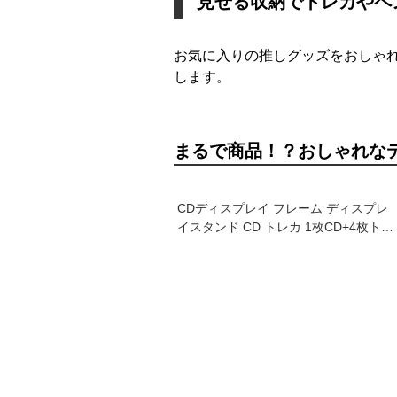
見せる収納でトレカやペ
お気に入りの推しグッズをおしゃ
します。
まるで商品！？おしゃれな
CDディスプレイ フレーム ディスプレ
イスタンド CD トレカ 1枚CD+4枚トレ
カ収納 アクリルアルバム 韓国 芸能人
送料無料 透明 アイドル CD入れ トレ
カケース 写真入れ フォトフレーム ク
リア K-POP CDスタンド 推し活 グッ
ズ オタ活 展示ケース トレカホルダー