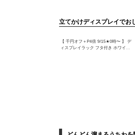
立てかけディスプレイでお
【 千円オフ＋P4倍 9/15★0時〜 】 デ
ィスプレイラック フタ付き ホワイト 4
マス 2段 ラック フラップ扉 フラップ
ラック フラップボックス ディスプレ
イシェルフ シェルフ 棚 チェスト 収納
ラック マルチラック 収納 ブラウン ホ
ワイト ナチュラル
どんどん溜まるうちわを