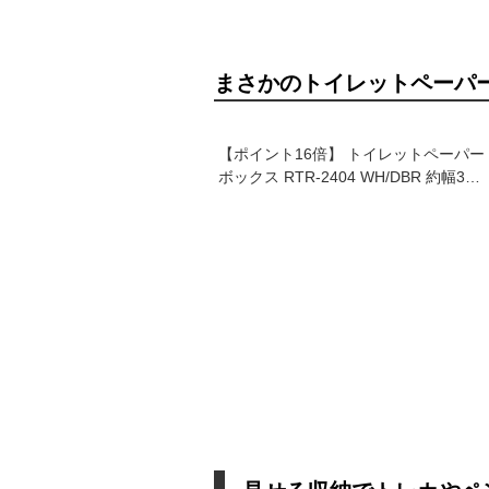
まさかのトイレットペーパ
【ポイント16倍】 トイレットペーパー
ボックス RTR-2404 WH/DBR 約幅35×
奥行14×高さ47cm トイレラック トイ
レ収納 サニタリーボックス サニタリ
ー収納 H01