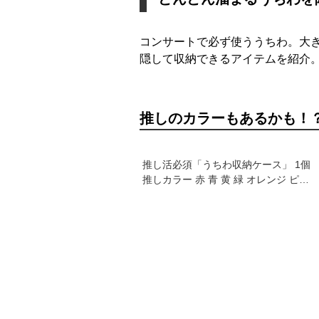
コンサートで必ず使ううちわ。大
隠して収納できるアイテムを紹介
推しのカラーもあるかも！
推し活必須「うちわ収納ケース」 1個
推しカラー 赤 青 黄 緑 オレンジ ピン
ク 白 黒 アイドル 女性 男性 ファンク
ラブ 推し 推し活 推し活グッズ 可愛い
オタク オリジナル グッズ カラー メン
カラ メンバーカラー ライブ ジャンボ
うちわ 収納箱 保存箱 保存用