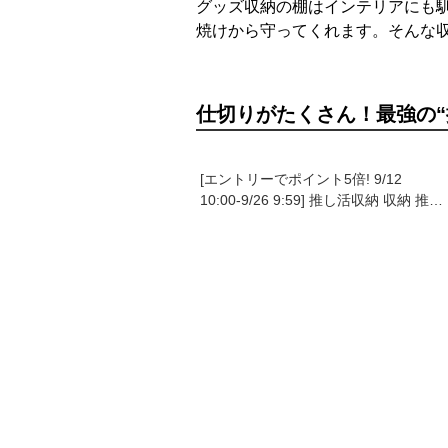
グッズ収納の棚はインテリアにも
焼けから守ってくれます。そんな
仕切りがたくさん！最強の“
[エントリーでポイント5倍! 9/12
10:00-9/26 9:59] 推し活収納 収納 推し
活 グッズ収納 漫画収納 本棚 コミック
ラック 薄型 スリム 大容量 扉付き 引き
出し 目隠し ペンライト 引き戸 CD
DVD 同人誌 雑誌 A4 フィギュア アク
スタ 缶バッジ 漫画 コミック 幅75 一
人暮らし