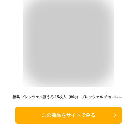
福島 プレッツェルぼうろ 15枚入（80g） プレッツェル チョコレート ホワイトチョコ チーズ チーズクリーム スイーツ 個包装 優雅菓集
この商品をサイトでみる