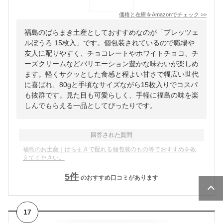
価格と在庫を
Amazon
でチェック
>>
福島のばらまき土産としておすすめなのが「プレッツェ
ルぼうろ 15枚入」です。個包装されているので職場や
友人に配りやすく、チョコレートやホワイトチョコ、チ
ーズクリームなどバリエーション豊かな味わいが楽しめ
ます。軽くサクッとした食感と程よい甘さで幅広い世代
に喜ばれ、80gと手頃なサイズながら15枚入りでコスパ
も抜群です。見た目も可愛らしく、手軽に福島の味を楽
しんでもらえる一品としてぴったりです。
回答された質問
福島のお土産｜ばらまきで配れる個包装のもの等でおすすめを教
えてください。
5
件
のおすすめ口コミがあります
17