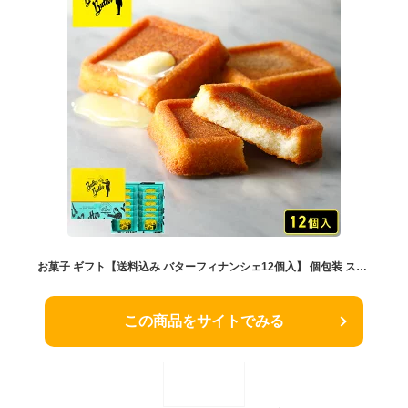
お菓子 ギフト【送料込み バターフィナンシェ12個入】 個包装 スイーツ フィナンシェ 焼き菓子 洋菓子 内祝 お祝 出産祝 お礼 おしゃれ 退職 菓子折り ご挨拶 ギフト バターバトラー お供え お中元 御中元 夏ギフト 暑中見舞い
この商品をサイトでみる