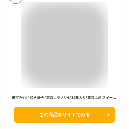
東京みやげ 焼き菓子 / 東京カラメリゼ 36枚入り/ 東京土産 スイーツ ギフト 詰め合わせ 個包装 洋菓子 手土産 内祝 お返し プレゼント 御祝 御礼 結婚 出産 職場 会社 退職 日持ち あす楽 送料無料
この商品をサイトでみる