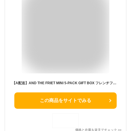
【A配送】AND THE FRIET MINI 5-PACK GIFT BOX フレンチフライ専門店 人気のギフトボックス5個入【公式】アンドザフリット ギフト 詰め合わせ 送料無料 フレンチフライ おしゃれ 人気 プチギフトお配り 賞味期限60日以上 スイーツ お菓子 バレンタイン 2026 本命 義理
この商品をサイトでみる
価格と在庫を
楽天
でチェック
>>