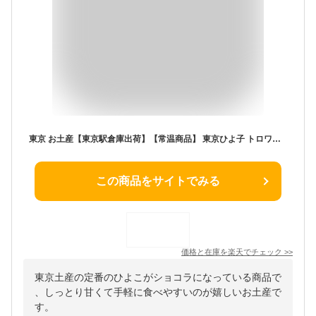
東京 お土産【東京駅倉庫出荷】【常温商品】 東京ひよ子 トロワアンプレス ショコラひよ子 6個入 おみやげ 東京土産 東京みやげ お菓子 HANAGATAYA限定 和洋菓子 洋菓子 スイーツ お中元 お歳暮 内祝い お取り寄せ プレゼント のし不可 御歳暮
この商品をサイトでみる
価格と在庫を
楽天
でチェック
>>
東京土産の定番のひよこがショコラになっている商品で
、しっとり甘くて手軽に食べやすいのが嬉しいお土産で
す。