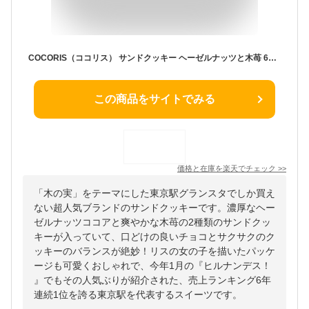
COCORIS（ココリス） サンドクッキー ヘーゼルナッツと木苺 6個入り お菓子 スイーツ 洋菓子 ワッフル ケーキ ギ お中元 御中元 お歳暮 御歳暮 内祝い 敬老の日 夏ギフト 洋菓子 ケーキ 東京お土産 お土産 贈り物
この商品をサイトでみる
価格と在庫を
楽天
でチェック
>>
「木の実」をテーマにした東京駅グランスタでしか買え
ない超人気ブランドのサンドクッキーです。濃厚なヘー
ゼルナッツココアと爽やかな木苺の2種類のサンドクッ
キーが入っていて、口どけの良いチョコとサクサクのク
ッキーのバランスが絶妙！リスの女の子を描いたパッケ
ージも可愛くおしゃれで、今年1月の『ヒルナンデス！
』でもその人気ぶりが紹介された、売上ランキング6年
連続1位を誇る東京駅を代表するスイーツです。