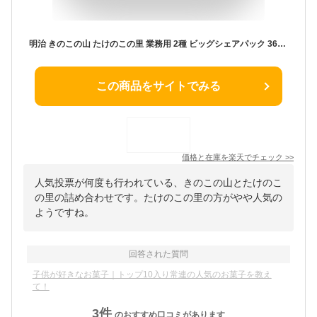
明治 きのこの山 たけのこの里 業務用 2種 ビッグシェアパック 36袋 詰め合わせ 袋 お菓子 おかし 個包装 小袋 大袋 アソート パーティパック
この商品をサイトでみる
価格と在庫を
楽天
でチェック
>>
人気投票が何度も行われている、きのこの山とたけのこ
の里の詰め合わせです。たけのこの里の方がやや人気の
ようですね。
回答された質問
子供が好きなお菓子｜トップ10入り常連の人気のお菓子を教え
て！
3
件
のおすすめ口コミがあります