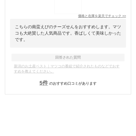
価格と在庫を
楽天
でチェック
>>
こちらの南蛮えびのチーズせんをおすすめします。マツ
コも大絶賛した人気商品です。香ばしくて美味しかった
です。
回答された質問
新潟のお土産ベスト｜マツコの番組で紹介されたものなどでおす
すめを教えてください。
5
件
のおすすめ口コミがあります