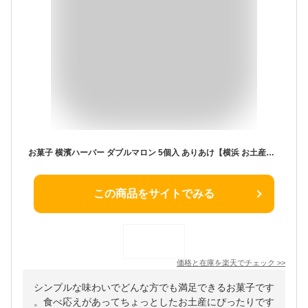
お菓子 横濱ハーバー ダブルマロン 5個入 ありあけ【横浜 お土産】｜横浜ハーバー 横浜 土産 焼菓子 おみやげ お菓子 洋菓子 お返し 挨拶 お礼 スイーツ 日持ち 小分け お返し 挨拶 冬ギフト 定番 帰省土産 お取り寄せ 手土産 贈り物 ギフト お取り寄せグルメ
この商品をサイトでみる
価格と在庫を
楽天
でチェック
>>
シンプルな味わいでどんな方でも満足できるお菓子です
。食べ応えがあってちょっとしたお土産にぴったりです