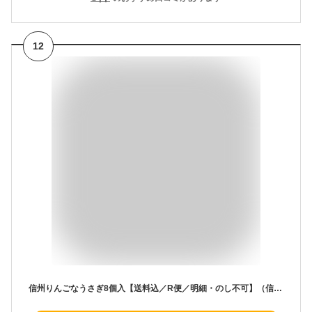
12
信州りんごなうさぎ8個入【送料込／R便／明細・のし不可】（信州長野県のお土産 お菓子 お取り寄せ スイーツ 林檎 和菓子 通販）