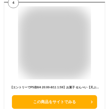
4
【エントリーでP5倍8/4 20:00-8/11 1:59】お菓子 せんべい【天ぷらせんべい12枚入】 築地ちとせ 和菓子 焼き菓子 煎餅 ギフト 個包装 内祝い お祝い お祝い返し 出産祝い 結婚祝い お礼 職場 退職 菓子折り ご挨拶 香典返し 快気祝い 人気 東京土産 夏ギフト 暑中見舞い
この商品をサイトでみる