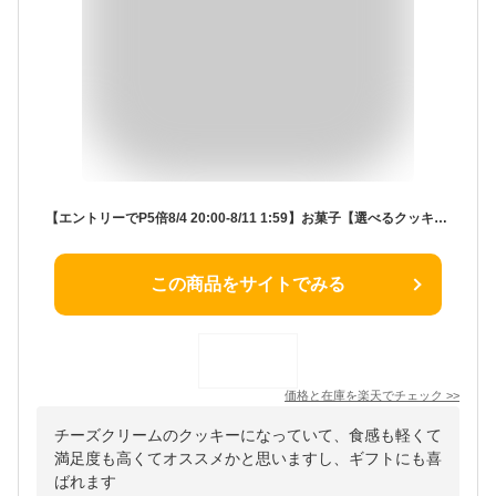
【エントリーでP5倍8/4 20:00-8/11 1:59】お菓子【選べるクッキー9枚】東京ミルクチーズ工場 個包装 可愛い おしゃれ クッキー チーズ 焼き菓子 洋菓子 プレゼント ギフト 内祝い お返し お祝い お礼 職場 退職 ご挨拶 菓子折り 東京 お土産 手土産 人気 お中元 御中元
この商品をサイトでみる
価格と在庫を
楽天
でチェック
>>
チーズクリームのクッキーになっていて、食感も軽くて
満足度も高くてオススメかと思いますし、ギフトにも喜
ばれます