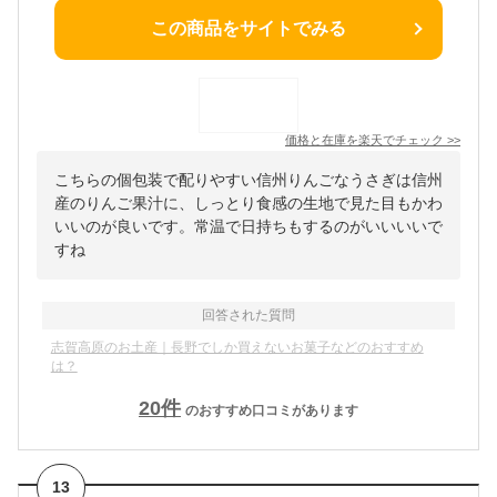
この商品をサイトでみる
価格と在庫を
楽天
でチェック
>>
こちらの個包装で配りやすい信州りんごなうさぎは信州
産のりんご果汁に、しっとり食感の生地で見た目もかわ
いいのが良いです。常温で日持ちもするのがいいいいで
すね
回答された質問
志賀高原のお土産｜長野でしか買えないお菓子などのおすすめ
は？
20
件
のおすすめ口コミがあります
13