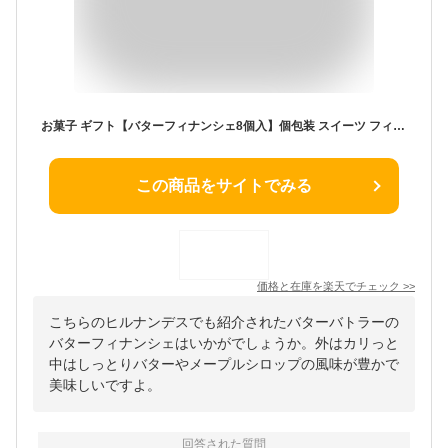
お菓子 ギフト【バターフィナンシェ8個入】個包装 スイーツ フィナンシェ 焼き菓子 洋菓子 内祝い お祝い お礼 可愛い おしゃれ 職場 ご挨拶 東京 お土産 人気 プレゼント バターバトラー お供え お中元 夏ギフト 暑中見舞い
この商品をサイトでみる
価格と在庫を
楽天
でチェック
>>
こちらのヒルナンデスでも紹介されたバターバトラーの
バターフィナンシェはいかがでしょうか。外はカリっと
中はしっとりバターやメープルシロップの風味が豊かで
美味しいですよ。
回答された質問