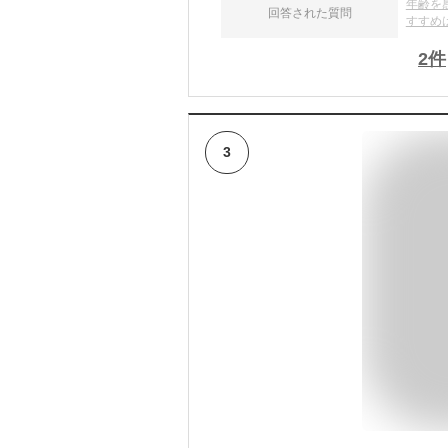
年齢を
回答された質問
すすめ
2
件
3