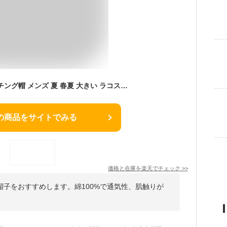
ハンチング帽子 ハンチング帽 メンズ 夏 春夏 大きい ラコステ ハンチング帽 メンズ 58cm 61cm 大きいサイズ LACOSTE 紳士 帽子 春夏秋冬 L1130【あす楽対応 送料無料】
の商品をサイトでみる
価格と在庫を
楽天
でチェック
>>
子をおすすめします。綿100%で通気性、肌触りが
。