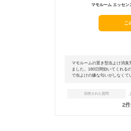
こ
マモルームの置き型虫よけ消臭
ました。180日間効いてくれ
で虫よけの嫌な匂いがしなくて
回答された質問
2
件