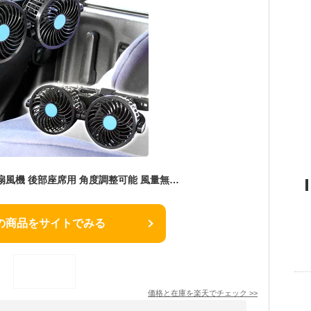
ツインファン 車載用扇風機 後部座席用 角度調整可能 風量無段変速仕様 12V ハイパワー 6.5W カスタム 涼しい ひんやり 熱中症対策 熱さ対策 小型 簡単設置 ブラック 黒 クリップ式 回転 冷暖房 サーキュレーター ファン FJ4718
の商品をサイトでみる
価格と在庫を
楽天
でチェック
>>