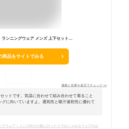
【ナイキ 4点 セット】ランニングウェア メンズ 上下セット半袖 パンツ タイツ ソックス 初心者 コーデ スポーツ ブランド ジョギング ウォーキング ランニング ジム トレーニング マラソン 春 夏 秋 冬 プレゼント 男性 おしゃれ 吸汗速乾 送料無料 あす楽 父の日 運動 福袋
の商品をサイトでみる
価格と在庫を
楽天
でチェック
>>
点セットです。気温に合わせて組み合わせて着ること
ングに向いていますよ。通気性と吸汗速乾性に優れて
ングウェア｜メンズ向けの春にぴったりでおしゃれなウェアのお