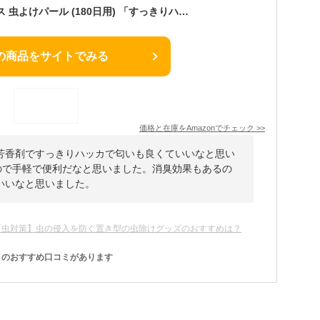
マモルーム エッセンス 虫よけパール (180日用) 「すっきりハッカ」 置くだけ 虫よけ消臭芳香剤 ポッド (アース製薬)
の商品をサイトでみる
価格と在庫を
Amazon
でチェック
>>
芳香剤ですっきりハッカで匂いも良くていいなと思い
るので手軽で便利だなと思いました。消臭効果もあるの
いいなと思いました。
【虫対策】虫の侵入を防ぐ置き型の虫除けグッズのおすすめは？
のおすすめ口コミがあります