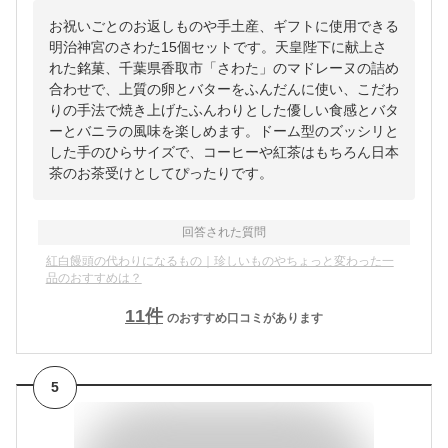
お祝いごとのお返しものや手土産、ギフトに使用できる
明治神宮のさわた15個セットです。天皇陛下に献上さ
れた銘菓、千葉県香取市「さわた」のマドレーヌの詰め
合わせで、上質の卵とバターをふんだんに使い、こだわ
りの手法で焼き上げたふんわりとした優しい食感とバタ
ーとバニラの風味を楽しめます。ドーム型のズッシリと
した手のひらサイズで、コーヒーや紅茶はもちろん日本
茶のお茶受けとしてぴったりです。
回答された質問
紅白饅頭の代わりになるもの｜珍しいものやちょっと変わった一
品のおすすめは？
11
件
のおすすめ口コミがあります
5