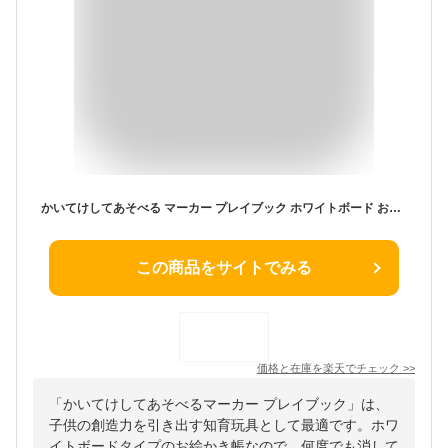
かいてけしてあそべる マーカー プレイブック ホワイトボード お絵かき帳 アーテック Artec 知育玩具 子供用 ユニセックス 男の子 女の子 図工文房具 保育園 幼稚園 幼児 小学生 キッズグッズ 誕生日プレゼント 入学祝い 入園祝いに
この商品をサイトでみる
価格と在庫を
楽天
でチェック
>>
「かいてけしてあそべるマーカー プレイブック」は、
子供の創造力を引き出す知育玩具として最適です。ホワ
イトボードタイプのお絵かき帳なので、何度でも消して