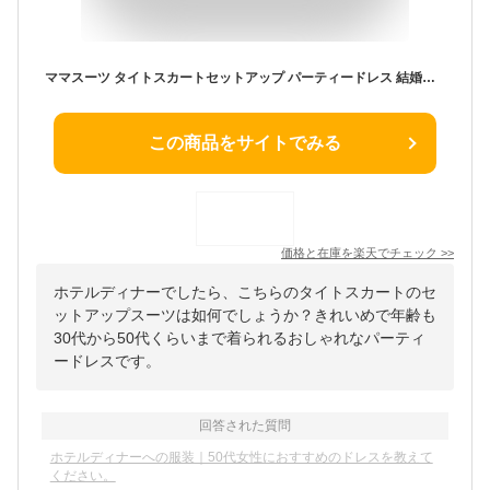
ママスーツ タイトスカートセットアップ パーティードレス 結婚式 フォーマル セレモニー 七五三 お宮参り 入学式 卒業式 きれいめ 上品 50代 40代 30代 ミセス レディース 春秋 親族 母親 服装 女性 オフィスカジュアル 通勤 即日発送 プレゼント ギフト
この商品をサイトでみる
価格と在庫を
楽天
でチェック
>>
ホテルディナーでしたら、こちらのタイトスカートのセ
ットアップスーツは如何でしょうか？きれいめで年齢も
30代から50代くらいまで着られるおしゃれなパーティ
ードレスです。
回答された質問
ホテルディナーへの服装｜50代女性におすすめのドレスを教えて
ください。