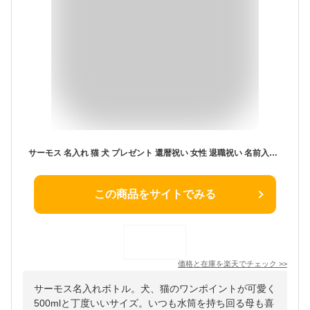
サーモス 名入れ 猫 犬 プレゼント 還暦祝い 女性 退職祝い 名前入り 500ml 水筒 かわいい おしゃれ マイボトル 女友達 記念品 ギフト 男性
この商品をサイトでみる
価格と在庫を
楽天
でチェック
>>
サーモス名入れボトル。犬、猫のワンポイントが可愛く
500mlと丁度いいサイズ。いつも水筒を持ち回る母も喜