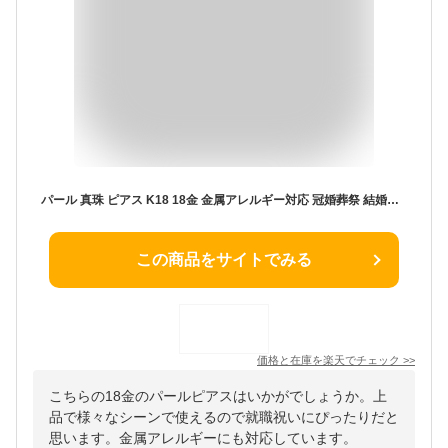
パール 真珠 ピアス K18 18金 金属アレルギー対応 冠婚葬祭 結婚式 お呼ばれ パールピアス 一粒 普段 使い 6mm 8mm 9mm 大粒 卒業式 入学式 新成人 お祝い クリスマス プレゼント 誕生日プレゼント 女友達 ギフト 50代 20代 30代 40代 結婚記念日 妻 【優】【P】
この商品をサイトでみる
価格と在庫を
楽天
でチェック
>>
こちらの18金のパールピアスはいかがでしょうか。上
品で様々なシーンで使えるので就職祝いにぴったりだと
思います。金属アレルギーにも対応しています。