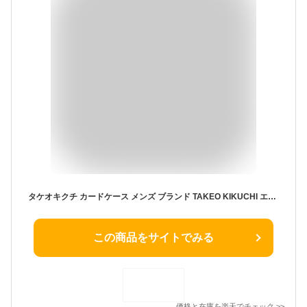
タケオキクチ カードケース メンズ ブランド TAKEO KIKUCHI エリア 266620 名刺入れ 定期入れ パスケース 牛革 本革 革 レザー イタリアンレザー 普段使い ビジネス ビジカジ オシャレ カジュアル 人気 正規品 さいふ サイフ ウォレット 革小物
この商品をサイトでみる
価格と在庫を
楽天
でチェック
>>