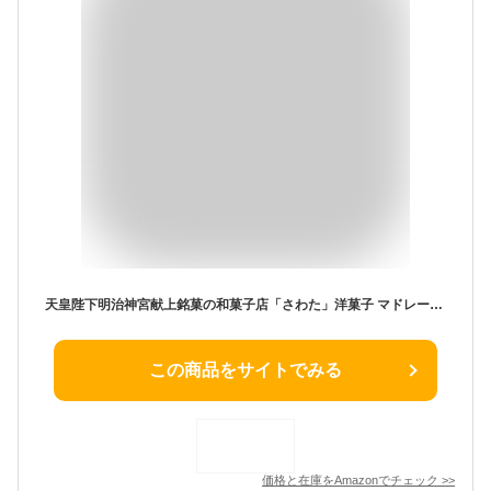
天皇陛下明治神宮献上銘菓の和菓子店「さわた」洋菓子 マドレーヌ 15個 詰め合わせ セット 創業112年 自社製造 個包装 ギフト お歳暮 お中元 母の日 敬老の日 内祝い 贈答品 お歳暮 返礼品 ギフト お中元 お盆 お供え物 母の日の贈り物に ふんわりとした食感 個包装
この商品をサイトでみる
価格と在庫を
Amazon
でチェック
>>