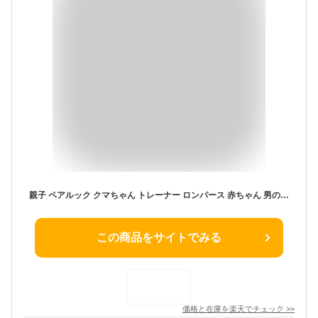
親子 ペアルック クマちゃん トレーナー ロンパース 赤ちゃん 男の子 女の子 パパ ママ 娘 息子 出産祝い プレゼント ギフト 誕生日 リンクコーデ 親子ペア ペア セット カップル 双子 コーデ お揃い おそろい 兄弟 姉妹 ベビー 家族 写真 韓国子供服 長袖 くま 熊 春 秋 冬
この商品をサイトでみる
価格と在庫を
楽天
でチェック
>>