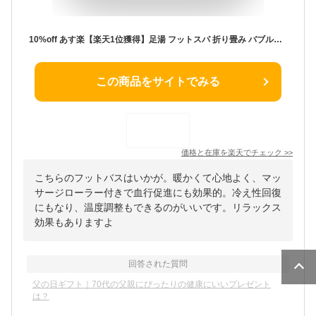
10%off あす楽【楽天1位獲得】足湯 フットスパ 折り畳み バブル機能付き フットケア 足湯バケツ 足つぼマット マッサージ ローラー付き 加熱/温度調節 家庭用 足用 バケツ 血行促進 バブルフットバス 冷え性 改善 収納 リラックス 自宅 PSE認証 父の日 母の日 敬老の日
この商品をサイトでみる
価格と在庫を
楽天
でチェック
>>
こちらのフットバスはいかが。暖かくて心地よく、マッ
サージローラー付きで血行促進にも効果的。冷え性回復
にもなり、温度調整もできるのがいいです。リラックス
効果もありますよ
回答された質問
父の日ギフト｜70代の父親にぴったりの健康にいいプレゼント
は？