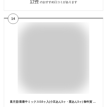
17
件
のおすすめ口コミがあります
14
喜月堂/喜最中ミックス/10ヶ入(小豆あん5ヶ・栗あん5ヶ) 御年賀 御中元 お盆 敬老の日 お彼岸 御歳暮 バレンタインデー ホワイトデー 母の日 父の日 ギフト プレゼント ご進物 おつかいもの 手土産 帰省土産 オンリーワン 高級 和菓子 最中 あんこ 老舗 横浜 神奈川