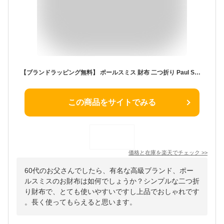
【ブランドラッピング無料】 ポールスミス 財布 二つ折り Paul Smith ブライトストライププラー SS24 2つ折り財布 553423 P915 小銭入れ メンズ レディース ブランド 正規品 新品 ギフト ホワイトデー プレゼント 男性 実用的 誕生日 ミニ財布 【名入れ可】
この商品をサイトでみる
価格と在庫を
楽天
でチェック
>>
60代のお父さんでしたら、有名な高級ブランド、ポー
ルスミスのお財布は如何でしょうか？シンプルな二つ折
り財布で、とても使いやすいですし上品でおしゃれです
。長く使ってもらえると思います。