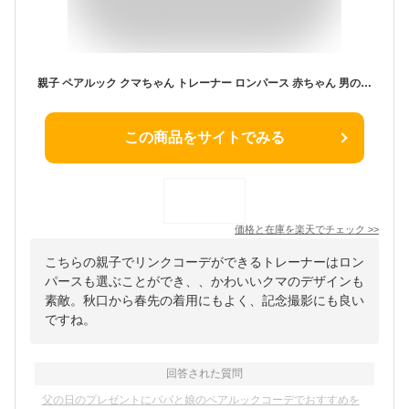
親子 ペアルック クマちゃん トレーナー ロンパース 赤ちゃん 男の子 女の子 パパ ママ 娘 息子 出産祝い プレゼント ギフト 誕生日 リンクコーデ 親子ペア ペア セット カップル 双子 コーデ お揃い おそろい 兄弟 姉妹 ベビー 家族 写真 韓国子供服 長袖 くま 熊 春 秋 冬
この商品をサイトでみる
価格と在庫を
楽天
でチェック
>>
こちらの親子でリンクコーデができるトレーナーはロン
パースも選ぶことができ、、かわいいクマのデザインも
素敵。秋口から春先の着用にもよく、記念撮影にも良い
ですね。
回答された質問
父の日のプレゼントにパパと娘のペアルックコーデでおすすめを