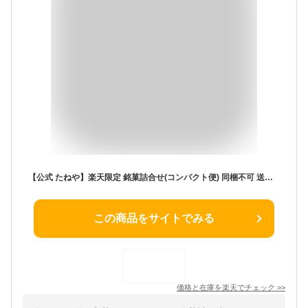
【公式 たねや】楽天限定 銘菓詰合せ(コンパクト便) 同梱不可 送料無料 自宅用 お手軽 お菓子 和菓子 羊羹 ふくみ天平 最中 たねや饅頭 栗饅頭 詰合せ 詰め合わせ 個包装 定番商品 人気商品 はじめての方おすすめ お試し お試しセット おためしセット 本生羊羹 水羊羹
この商品をサイトでみる
価格と在庫を
楽天
でチェック
>>