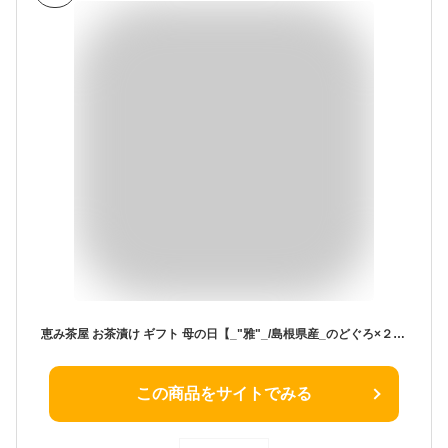
恵み茶屋 お茶漬け ギフト 母の日【_"雅"_/島根県産_のどぐろ×２食、伊豆下田産_金目鯛×２食、銀鮭×２食、帆立×１食、ずわい蟹×１食、計８食/手提げ袋付き】
この商品をサイトでみる