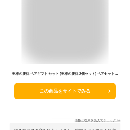
王様の腰枕 ペアギフト セット (王様の腰枕 2個セット) ペアセット 王様 腰枕 ペア リラックス 健康 グッズ 記念日 誕生日 夫婦 カップル 両親 男性 女性 祖父母 プレゼント 父の日 7000円 就寝用 就寝 腰まくら 反り腰 腰痛 ストレッチ 父の日 父の日ギフト2026
この商品をサイトでみる
価格と在庫を
楽天
でチェック
>>