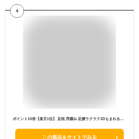
4
ポイント10倍【楽天1位】 足枕 浮腫み 足腰ラクラク3Dもまれる足枕 【ラッピング無料｜直送ギフト対応】 母の日ギフト 実用的 プレゼント 誕生日 ギフト 健康 健康グッズ 母の日当日配送可 高齢者 母 父 おすすめ 母の日 父の日 反り腰 50代 60代 70代 80代 90代
この商品をサイトでみる