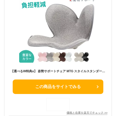
【選べるW特典a】 姿勢サポートチェア MTG スタイルスタンダード Style Standard 正規品 F01 生地あり N01 生地なし 姿勢ケア 抗菌 撥水 お手入れ簡単 体圧分散 骨盤 チェア 猫背 矯正 座椅子 姿勢が良くなる 腰痛対策 姿勢改善
この商品をサイトでみる
価格と在庫を
楽天
でチェック
>>