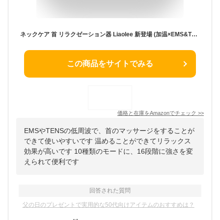
ネックケア 首 リラクゼーション器 Liaolee 新登場 (加温×EMS&TENSのW効果) 静音 軽量 首元リフレッシュ ネックリラックス ホットケア USB充電式 コードレス 10種類のモード 16段階の強度調整 液晶ディスプレイ 日本語音声ガイダンス 簡単操作 父の日 母の日 記念日 誕生日プレゼント お祝い 男女兼用 日本語説明書を同梱
この商品をサイトでみる
価格と在庫を
Amazon
でチェック
>>
EMSやTENSの低周波で、首のマッサージをすることが
できて使いやすいです 温めることができてリラックス
効果が高いです 10種類のモードに、16段階に強さを変
えられて便利です
回答された質問
父の日のプレゼントで実用的な50代向けアイテムのおすすめは？