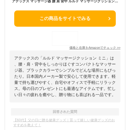
アテックス マッサージ器 腰 肩 背中 ルルド マッサージクッション ミニ ブラック AX-HCL318bk 日本 国内メーカー プレゼント ギフト
この商品をサイトでみる
価格と在庫を
Amazon
でチェック
>>
アテックスの「ルルド マッサージクッション ミニ」は
、腰・肩・背中をしっかりほぐすコンパクトなマッサー
ジ器。ブラックカラーでシンプルでどんな場所にもぴっ
たり。日本国内メーカー製で安心して使用できます。軽
量で持ち運びやすく、自宅やオフィスで手軽にリラック
ス。母の日のプレゼントにも最適なアイテムです。忙し
い日々の疲れを癒やし、贈り物にも喜ばれる一品です。
回答された質問
【60代】父の日に贈る健康グッズ｜貰って嬉しい健康グッズのお
すすめを教えて！