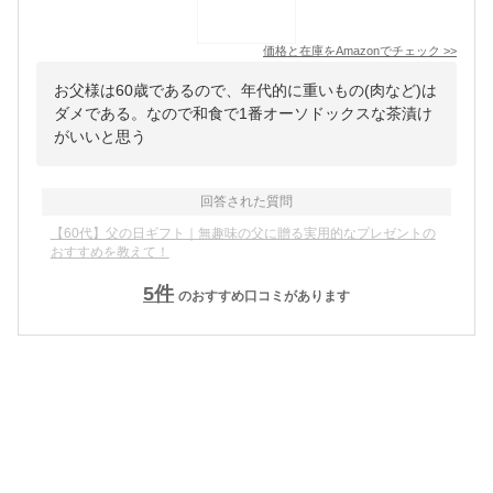
価格と在庫を
Amazon
でチェック
>>
お父様は60歳であるので、年代的に重いもの(肉など)は
ダメである。なので和食で1番オーソドックスな茶漬け
がいいと思う
回答された質問
【60代】父の日ギフト｜無趣味の父に贈る実用的なプレゼントの
おすすめを教えて！
5
件
のおすすめ口コミがあります