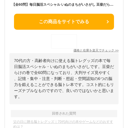
【全60問】毎日脳活スペシャル いぬのまちがいさがし 豆柴だらけの巻｜犬 イヌ 好き プレゼント グッズ 本 癒し 間違い探し 脳トレ パズル 脳 活性化 鍛える いぬ まちがい わんこ 高齢者 認知症予防 ボケ 防止 60代 70代 80代 90代 入院中 暇つぶし 父の日 ギフト 実用的
この商品をサイトでみる
価格と在庫を
楽天
でチェック
>>
70代の方・高齢者向けに使える脳トレグッズの本で毎
日脳活スペシャル・いぬのまちがいさがしです。豆柴だ
らけの巻で全60問になっており、大判サイズ見やすく
、記憶・集中・注意・判断・想起・空間認知の6つの脳
力を鍛えることができる脳トレ本です。コスト的にもリ
ーズナブルなものですので、良いのではないかと思いま
す。
回答された質問
父の日に贈る脳トレグッズ｜70代向けの本やゲームなどのおすす
めは？