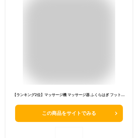
【ランキング2位】マッサージ機 マッサージ器 ふくらはぎ フットマッサージャー フットケア マッサージ ケア 足もーむ 足も〜む 足つぼ 軽量 フット 足裏 健康グッズ 健康器具 ギフト 誕生日 母の日 父の日 プレゼント おうち 58379 58380
この商品をサイトでみる