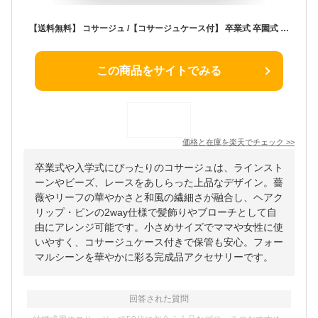
【送料無料】 コサージュ /【コサージュケース付】 卒業式 卒園式 入学式 ラインストーン 水引風 ブローチ ビーズ レース リボン 薔薇 花 ローズ リーフ 和風 小さめ 2way 髪飾り ヘアクリップ ピン ベージュ グレー アクセサリー レディース ママ 完成品
この商品をサイトでみる
価格と在庫を
楽天
でチェック
>>
卒業式や入学式にぴったりのコサージュは、ラインスト
ーンやビーズ、レースをあしらった上品なデザイン。薔
薇やリーフの華やかさと和風の繊細さが融合し、ヘアク
リップ・ピンの2way仕様で髪飾りやブローチとして自
由にアレンジ可能です。小さめサイズでママや女性に使
いやすく、コサージュケース付きで保管も安心。フォー
マルシーンを華やかに彩る完成品アクセサリーです。
回答された質問