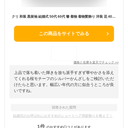
クリ 和装 黒留袖 結婚式 50代 60代 簪 着物 着物髪飾り 洋装 花 40代 成人式 ヘアクリップ 母親 ショート ヘアアクセサリー 桜
この商品をサイトでみる
価格と在庫を
楽天
でチェック
>>
上品で落ち着いた輝きを放ち派手すぎず華やかさを添え
てくれる桜モチーフのシルバーかんざしをご検討いただ
けたらと思います。幅広い年代の方に似合うところが良
いですね。
回答された質問
結婚式のお呼ばれにおすすめのショートヘア用髪飾りを教えて！
1
件
のおすすめ口コミがあります