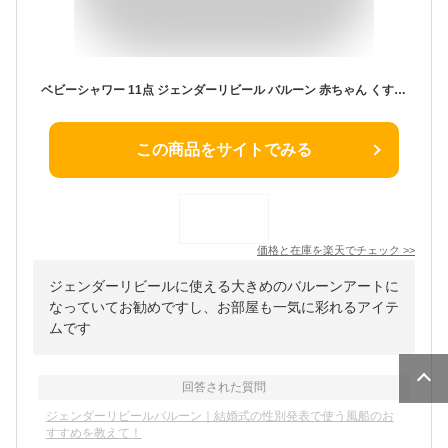
ベビーシャワー 11点 ジェンダーリビール バルーン 赤ちゃん くすみカラー 風船 女の子 男の子 性別発表 お祝い アルミ風船 パーティー 記念日 出産 1000円 ポッキリ 送料無料 翌日配送
この商品をサイトでみる
価格と在庫を
楽天
でチェック
>>
ジェンダーリビールに使える大きめのバルーンアートに
なっていてお勧めですし、お部屋も一気に彩れるアイテ
ムです
回答された質問
ジェンダーリビールバルーン｜結婚式の性別発表で使う風船のお
すすめを教えて！