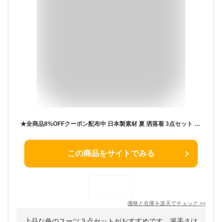
★全商品8%OFFクーポン配布中 日本製素材 夏 洒落着 3点セット スーツ ミセス スーツ サマースーツ レディース フォーマル セレモニー ミセス スーツ 結婚式 披露宴 お呼ばれ 食事会 顔合わせ 七五三 お宮参り 訪問着 母親 服装 衣装 洋服 服 40代 50代 60代 70代 80代 祖母
この商品をサイトでみる
価格と在庫を
楽天
でチェック
>>
上品な色のスーツ３点セットがおすすめです。派手さは