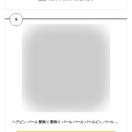
9
ヘアピン パール 髪飾り 髪飾り パール パール パールピン パール パーティ ヘッドドレス ヘアピン コーム お花 手作り 髪飾り ヘアアクセサリー 結婚式 卒業式 入学式 髪飾り ヘッドドレス 和装 アレンジ 3点セット (ゴールド1)