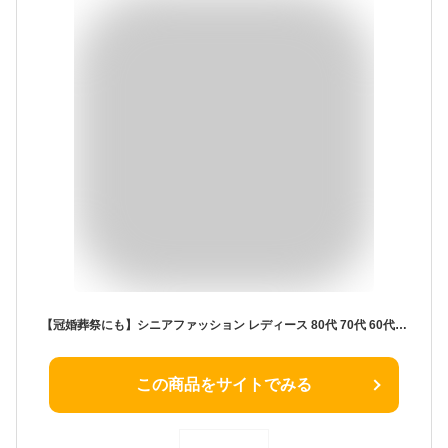
【冠婚葬祭にも】シニアファッション レディース 80代 70代 60代 90代 秋冬 あったか フォーマル ニットセーターとカーディガンのアンサンブル おばあちゃん 服プレゼント 婦人服 女性 ハイミセス ミセス 祖母 お年寄り 老人 高齢者 フォーマル 結婚式
この商品をサイトでみる