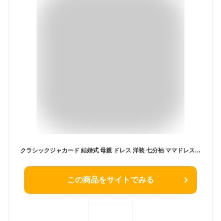
クラシックジャカード 結婚式 母親 ドレス 洋装 七分袖 ママドレス マザーズドレス フォーマルドレス ロングドレス パーティードレス Aライン 高身長 大きいサイズ プラスサイズ レディース FD-052566-set
この商品をサイトでみる