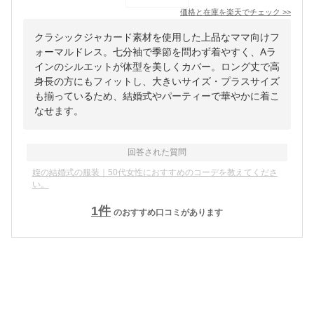
価格と在庫を
楽天
でチェック
>>
クラシックジャカード素材を使用した上品なママ向けフ
ォーマルドレス。七分袖で季節を問わず着やすく、Aラ
インのシルエットが体型を美しくカバー。ロング丈で高
身長の方にもフィットし、大きいサイズ・プラスサイズ
も揃っているため、結婚式やパーティーで華やかに着こ
なせます。
回答された質問
姪の結婚式の服装｜50代女性におすすめのコーデを教えてくださ
い。
1
件
のおすすめ口コミがあります