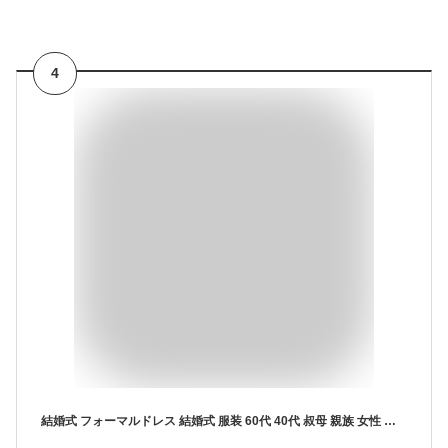
4
結婚式 フォーマルドレス 結婚式 服装 60代 40代 叔母 親族 女性 ミセス アンサンブル マザーズドレス フォーマル ワンピース レディース 食事会 顔合わせ 服装 50代 母親 サックドレス お宮参り 祖母 70代 シニア 体型カバー 大きいサイズ 同窓会 夏 春 秋 七分袖 袖付き