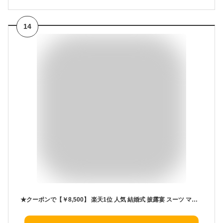
14
★クーポンで【￥8,500】 楽天1位 人気 結婚式 披露宴 スーツ ママ 母 母親 服装 セレモニー スーツ 高見え 高品質 レディース フォーマル スーツ 追加で ワンピース ロングスカート お宮参り 七五三 顔合わせ ミセス 祖母 親族 衣装 お洒落 服 30代 40代 50代 60代 70代