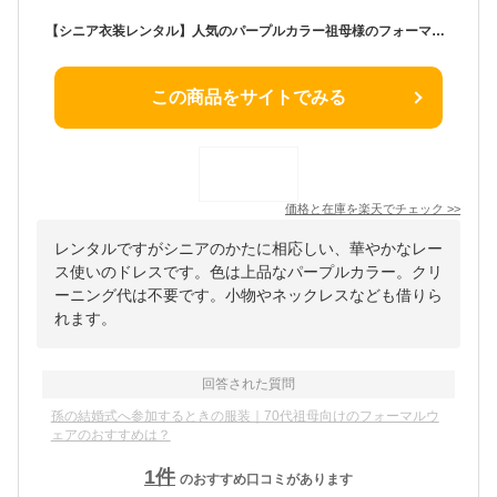
【シニア衣装レンタル】人気のパープルカラー祖母様のフォーマルドレス【サンテパープルドレス+フランソワピンクジャケット】親族結婚式叔母様のドレス、紫おばあちゃん人気洋装衣装ドレスレンタルおばあ様フォーマルドレス 70代 80代 90代、式典衣装、結婚式お呼ばれ
この商品をサイトでみる
価格と在庫を
楽天
でチェック
>>
レンタルですがシニアのかたに相応しい、華やかなレー
ス使いのドレスです。色は上品なパープルカラー。クリ
ーニング代は不要です。小物やネックレスなども借りら
れます。
回答された質問
孫の結婚式へ参加するときの服装｜70代祖母向けのフォーマルウ
ェアのおすすめは？
1
件
のおすすめ口コミがあります