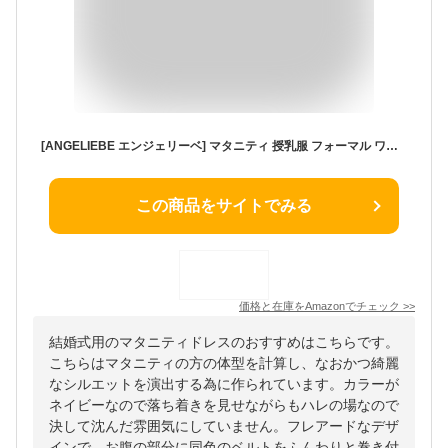
[ANGELIEBE エンジェリーベ] マタニティ 授乳服 フォーマル ワンピース シフォン タック ワンピ 産前 産後 お宮参り 結婚式 M ネイビー 10171160
この商品をサイトでみる
価格と在庫を
Amazon
でチェック
>>
結婚式用のマタニティドレスのおすすめはこちらです。
こちらはマタニティの方の体型を計算し、なおかつ綺麗
なシルエットを演出する為に作られています。カラーが
ネイビーなので落ち着きを見せながらもハレの場なので
決して沈んだ雰囲気にしていません。フレアードなデザ
インで、お腹の部分に同色のベルトをふんわりと巻き付