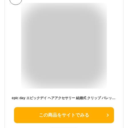
epic day エピックデイ ヘアアクセサリー 結婚式 クリップ バレッタ 花 フラワー パール ブロッサムパールヘアクリップ パーティー お呼ばれ 2次会 謝恩会 同窓会 女子会 成人式 参観日 お祝い 内祝い 食事会 七五三 上品 ヘアアレンジ ヘアピン 送料無料
この商品をサイトでみる