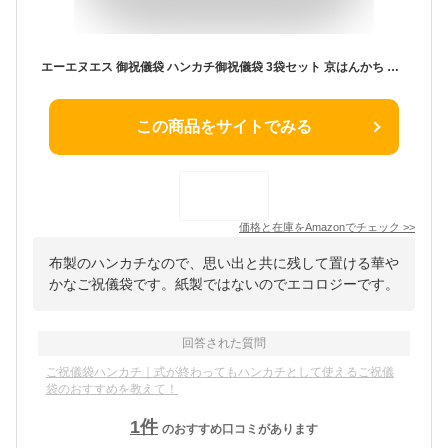
エーエヌエス 御祝儀袋 ハンカチ御祝儀袋 3袋セット 京はんかち 布製 綿100 Percent 金封袋 お祝 結婚祝い 出産祝い 新築祝い 卒業祝い 入学祝い 就職祝い プレゼント ギフト 熨斗袋 のし袋 日本製 (おまかせ)
この商品をサイトでみる
価格と在庫を
Amazon
でチェック
>>
布製のハンカチなので、思い出と共に残して置ける華や
かなご祝儀袋です。紙製ではないのでエコロジーです。
回答された質問
ご祝儀袋ハンカチ｜式が終わってもハンカチとして使えるご祝儀
袋のおすすめを教えて！
1
件
のおすすめ口コミがあります