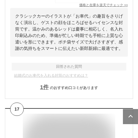
価格と在庫を
楽天
でチェック
>>
クラシックカーのイラストが「お車代」の趣旨をさりげ
なく演出し、ゲストの顔をほころばせるハイセンスな封
筒です。温かみのあるレッドは慶事に相応しく、名入れ
印刷込みのため、準備が忙しい時期でも手軽に上質な心
遣いを形にできます。ポチ袋サイズで大げさすぎず、感
謝の気持ちをスマートに伝えたい新郎新婦に最適です。
回答された質問
結婚式のお車代を入れる封筒のおすすめは？
1
件
のおすすめ口コミがあります
17