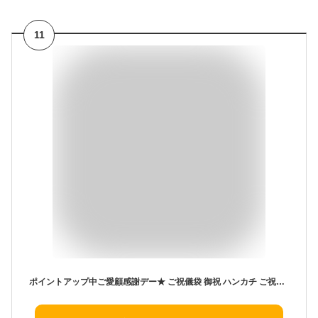
11
ポイントアップ中ご愛顧感謝デー★ ご祝儀袋 御祝 ハンカチ ご祝儀袋 筆ペン 袱紗 セット メール便送料無料 金封 結婚式 結婚祝い デザイン 和柄 モダン かわいい おしゃれ 日本製 安心