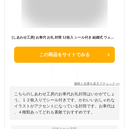
[しあわせ工房] お車代 お礼 封筒 12枚入 シール付き 結婚式 ウェディング 結婚 可愛い かわいい お洒落 おしゃれ 御車代 お車料 お車代封筒 お礼封筒 御礼 ポチ袋 名入れ 無し 水彩 水彩画 絵
この商品をサイトでみる
価格と在庫を
楽天
でチェック
>>
こちらのしあわせ工房のお車代お礼封筒はいかがでしょ
う。１２枚入りでシール付きです。かわいいおしゃれな
イラストがアクセントになっている封筒です。お車代は
、４種類あってどれも素敵でおすすめです。
回答された質問