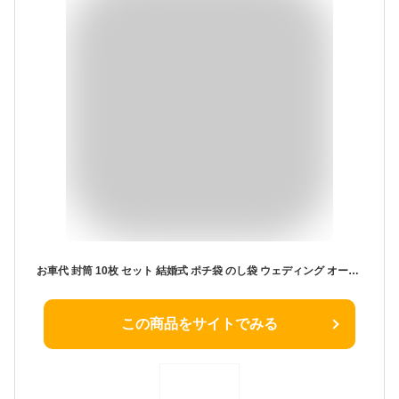
お車代 封筒 10枚 セット 結婚式 ポチ袋 のし袋 ウェディング オータムカー-Red 印刷込み こころづけ
この商品をサイトでみる