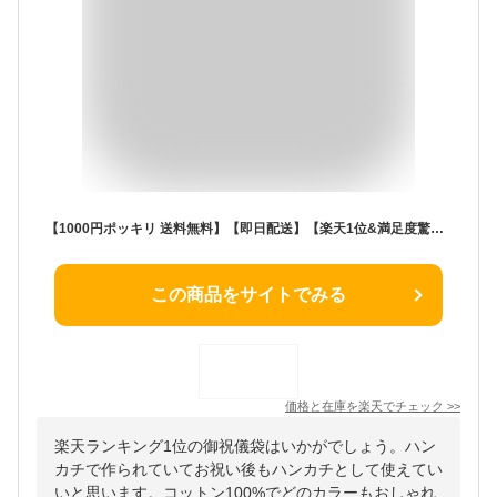
【1000円ポッキリ 送料無料】【即日配送】【楽天1位&満足度驚異の92％！】ご祝儀袋 結婚式 結婚式のお祝い後もハンカチとして使える、日本製コットン100%のサステナブルな御祝儀袋 結婚 お祝い 婚礼 のし袋 金封 出産祝い 内祝い 10万円 花柄 綿100% かわいい
この商品をサイトでみる
価格と在庫を
楽天
でチェック
>>
楽天ランキング1位の御祝儀袋はいかがでしょう。ハン
カチで作られていてお祝い後もハンカチとして使えてい
いと思います。コットン100%でどのカラーもおしゃれ