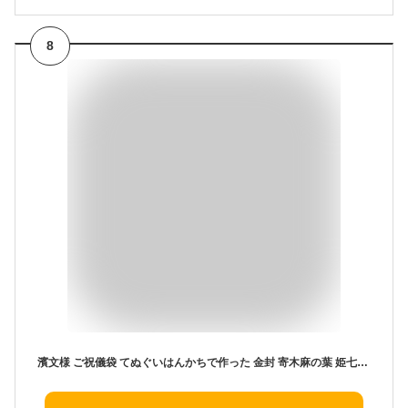
8
濱文様 ご祝儀袋 てぬぐいはんかちで作った 金封 寄木麻の葉 姫七宝 花と縞 オレンジオフ 結婚祝い 鶴 鯛 めで鯛 タイ 富士山 祝鶴 てまり てまり寿司 寿司 縞模様 縞縞 しま てぬぐい金封 手ぬぐい金封 祝儀袋 てぬぐい 手ぬぐい おしゃれ ハンカチ タオル 和柄 和風