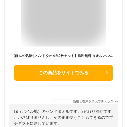
【ほんの気持ちハンドタオル/40枚セット】送料無料 タオル ハンカチ プチギフト プレゼント 販促品 粗品 ノベルティ イベント 企画 記念品 景品 賞品 開店 結婚式 二次会 感謝 お礼 引越 介護 施設 敬老 転勤 転校
この商品をサイトでみる
価格と在庫を
楽天
でチェック
>>
綿（パイル地）のハンドタオルです。2色取り混ぜです
。かさばりませんし、そのまま使うこともできるのでプ
チギフトに適しています。