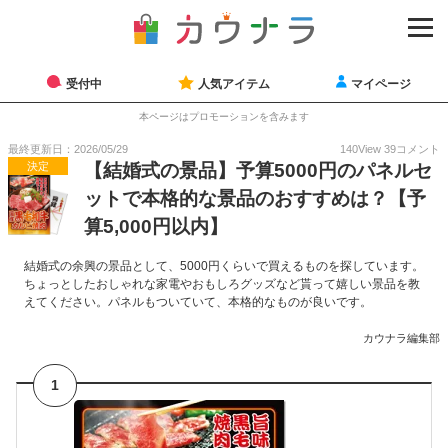
受付中
人気アイテム
マイページ
本ページはプロモーションを含みます
最終更新日：2026/05/29
140
View
39
コメント
決定
【結婚式の景品】予算5000円のパネルセ
ットで本格的な景品のおすすめは？【予
算5,000円以内】
結婚式の余興の景品として、5000円くらいで買えるものを探しています。
ちょっとしたおしゃれな家電やおもしろグッズなど貰って嬉しい景品を教
えてください。パネルもついていて、本格的なものが良いです。
カウナラ編集部
1