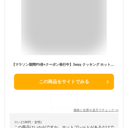
【マラソン期間P5倍+クーポン発行中】3way クッキング ホットプレート 3wayホットプレート 1人用 2〜3人用 ブラック 焼肉 たこ焼き お好み焼き 焼きそば ホットケーキ 調理器具 調理家電 クッキング家電 お手入れ 簡単 おうち時間 一人暮し
この商品をサイトでみる
価格と在庫を
楽天
でチェック
>>
りいど(40代・女性)
この商品はいかがですか。ホットプレートがあるだけで