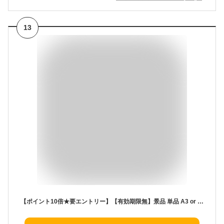
13
【ポイント10倍★要エントリー】【有効期限無】景品 単品 A3 or A4パネル ハーゲンダッツ アイス 人気商品詰め合わせギフト目録 A3 or A4パネル付 二次会 結婚式 ビンゴ 景品 【QR申込】