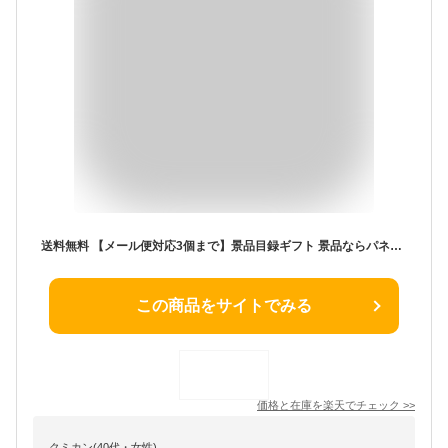
送料無料 【メール便対応3個まで】景品目録ギフト 景品ならパネもく！ 特撰！鍋奉行セット（A4パネル付 目録） 結婚式 2次会 ゴルフコンペ ビンゴ 抽選会 くじ引き 賞品 景品パーク【景品ギフト券 パネル付き】 nabe-40-rb
この商品をサイトでみる
価格と在庫を
楽天
でチェック
>>
クミカン(40代・女性)