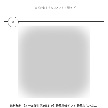
全てのおすすめコメント（3件）
3
送料無料 【メール便対応3個まで】景品目録ギフト 景品ならパネもく！ 選べる！北海道スイーツ 楓コース（A4パネル付 目録） 結婚式 2次会 ゴルフコンペ ビンゴ 抽選会 くじ引き 賞品 景品パーク【景品ギフト券 パネル付き】 hkd-swt3-rb