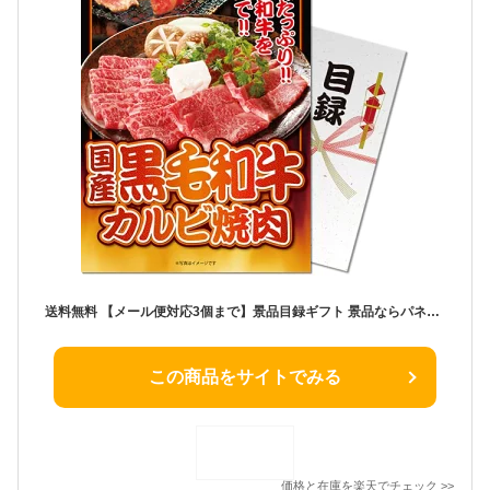
送料無料 【メール便対応3個まで】景品目録ギフト 景品ならパネもく！ 国産黒毛和牛カルビ焼肉（A4パネル付 目録） 結婚式 2次会 ゴルフコンペ ビンゴ 抽選会 くじ引き 賞品 景品パーク【景品ギフト券 パネル付き】 kwg-k300-rb
この商品をサイトでみる
価格と在庫を
楽天
でチェック
>>