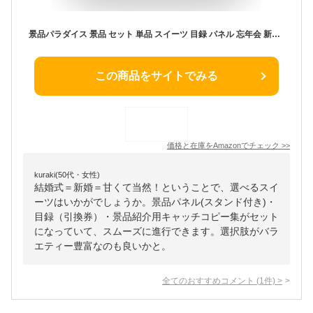
景品パラダイス 景品 セット 単品 スイーツ 目録 パネル 忘年会 新年会 結婚式 二次会 ビンゴ ゴルフ コンペ
この商品をサイトでみる
価格と在庫を
Amazon
でチェック
>>
kuraki(50代・女性)
結婚式＝新婚＝甘くて当然！ということで、選べるスイ
ーツはいかがでしょうか。景品パネル(スタンド付き)・
目録（引換券）・景品紹介用キャッチコピー集がセット
になっていて、スムーズに進行できます。選択肢がバラ
エティー豊富なのも良いかと。
全てのおすすめコメント
(
1
件)
>