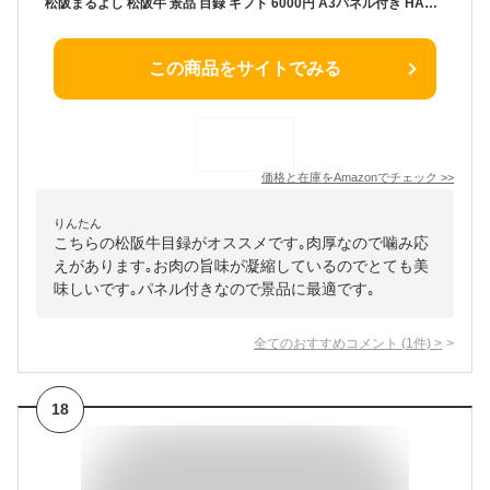
松阪まるよし 松阪牛 景品 目録 ギフト 6000円 A3パネル付き HAタイプ カタログギフト 結婚式 二次会 ゴルフコンペ ビンゴ
この商品をサイトでみる
価格と在庫を
Amazon
でチェック
>>
りんたん
こちらの松阪牛目録がオススメです｡肉厚なので噛み応
えがあります｡お肉の旨味が凝縮しているのでとても美
味しいです｡パネル付きなので景品に最適です｡
全てのおすすめコメント
(
1
件)
>
18