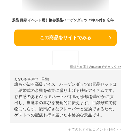
景品 目録 イベント用引換券景品ハーゲンダッツ パネル付き 忘年会や新年会、結婚式、ビンゴ景品に使える (A4ラミネートパネル)
この商品をサイトでみる
価格と在庫を
Amazon
でチェック
>>
あならさや(40代・男性)
誰もが知る高級アイス、ハーゲンダッツの景品セットは
、結婚式の余興を確実に盛り上げる鉄板アイテムです。
存在感のあるA4ラミネートパネルが会場を華やかに演
出し、当選者の喜びを視覚的に伝えます。目録形式で荷
物にならず、後日好きなフレーバーと交換できるため、
ゲストへの配慮も行き届いた本格的な景品です。
全てのおすすめコメント
(
1
件)
>