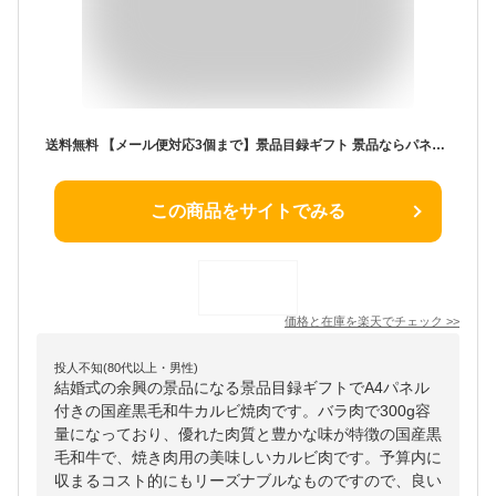
送料無料 【メール便対応3個まで】景品目録ギフト 景品ならパネもく！ 国産黒毛和牛カルビ焼肉（A4パネル付 目録） 結婚式 2次会 ゴルフコンペ ビンゴ 抽選会 くじ引き 賞品 景品パーク【景品ギフト券 パネル付き】 kwg-k300-rb
この商品をサイトでみる
価格と在庫を
楽天
でチェック
>>
投人不知(80代以上・男性)
結婚式の余興の景品になる景品目録ギフトでA4パネル
付きの国産黒毛和牛カルビ焼肉です。バラ肉で300g容
量になっており、優れた肉質と豊かな味が特徴の国産黒
毛和牛で、焼き肉用の美味しいカルビ肉です。予算内に
収まるコスト的にもリーズナブルなものですので、良い