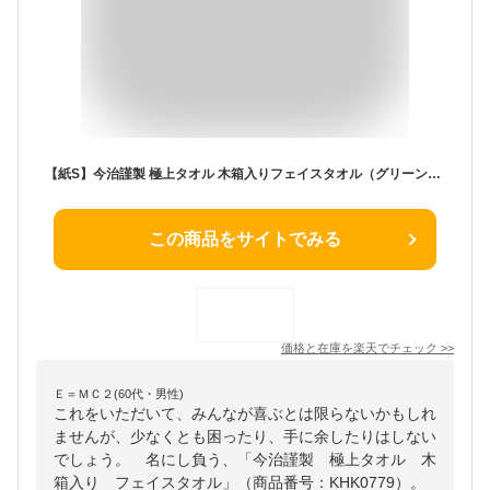
【紙S】今治謹製 極上タオル 木箱入りフェイスタオル（グリーン）【パネル・目録付】(景品 二次会 披露宴 結婚式 余興 忘年会 新年会 抽選会 社内イベント 運動会 ゴルフ コンペ ビンゴ クイズ 幹事 目録 パネル 生活日用品 盛り上がる 人気 話題 おすすめ)
この商品をサイトでみる
価格と在庫を
楽天
でチェック
>>
Ｅ＝ＭＣ２(60代・男性)
これをいただいて、みんなが喜ぶとは限らないかもしれ
ませんが、少なくとも困ったり、手に余したりはしない
でしょう。 名にし負う、「今治謹製 極上タオル 木
箱入り フェイスタオル」（商品番号：KHK0779）。