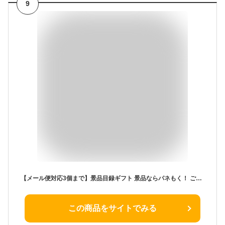
9
【メール便対応3個まで】景品目録ギフト 景品ならパネもく！ ご当地B級グルメ！浜松餃子（A4パネル付 目録） 結婚式 2次会 ゴルフコンペ ビンゴ 抽選会 くじ引き 賞品 景品パーク【景品ギフト券 パネル付き】 km-hgz15-rb
この商品をサイトでみる