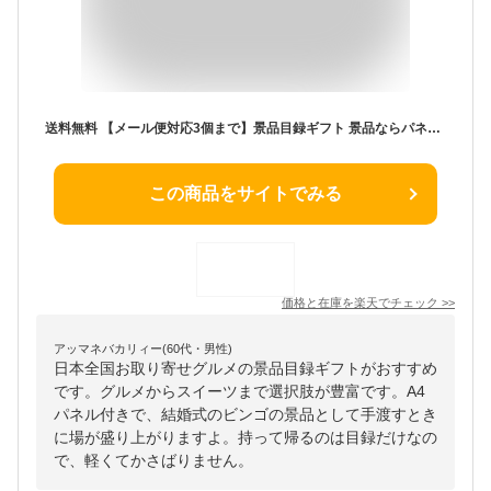
送料無料 【メール便対応3個まで】景品目録ギフト 景品ならパネもく！ 選べる！日本全国お取り寄せグルメ（A4パネル付 目録） 結婚式 2次会 ゴルフコンペ ビンゴ 抽選会 くじ引き 賞品 景品パーク【景品ギフト券 パネル付き】 ot-choice-rb
この商品をサイトでみる
価格と在庫を
楽天
でチェック
>>
アッマネバカリィー(60代・男性)
日本全国お取り寄せグルメの景品目録ギフトがおすすめ
です。グルメからスイーツまで選択肢が豊富です。A4
パネル付きで、結婚式のビンゴの景品として手渡すとき
に場が盛り上がりますよ。持って帰るのは目録だけなの
で、軽くてかさばりません。