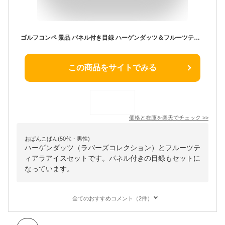
ゴルフコンペ 景品 パネル付き目録 ハーゲンダッツ＆フルーツティアラアイスセット [S8][ゴルフコンペ景品 ゴルフコンペ 景品 賞品 コンペ賞品][忘年会 景品 ビンゴ 結婚式 二次会 運動会 イベント パーティ]
この商品をサイトでみる
価格と在庫を
楽天
でチェック
>>
おぱんこぱん(50代・男性)
ハーゲンダッツ（ラバーズコレクション）とフルーツテ
ィアラアイスセットです。パネル付きの目録もセットに
なっています。
全てのおすすめコメント（2件）