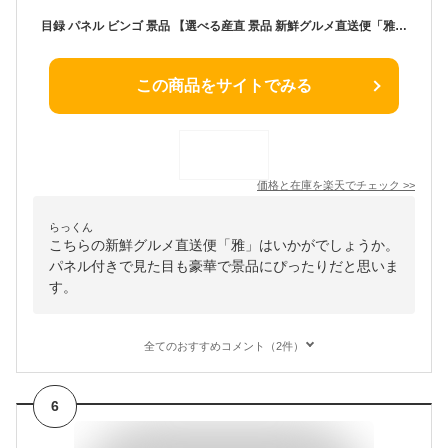
目録 パネル ビンゴ 景品 【選べる産直 景品 新鮮グルメ直送便「雅」】A3パネル ビンゴ景品 グルメギフト券 パネル付 忘年会 結婚式 二次会 抽選会 ゴルフ コンペ 景品
この商品をサイトでみる
価格と在庫を
楽天
でチェック
>>
らっくん
こちらの新鮮グルメ直送便「雅」はいかがでしょうか。
パネル付きで見た目も豪華で景品にぴったりだと思いま
す。
全てのおすすめコメント（2件）
6