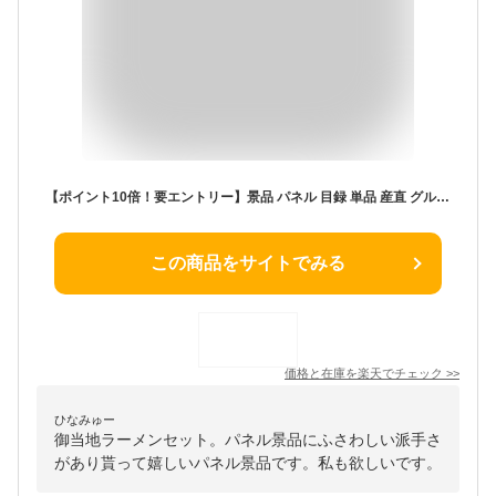
【ポイント10倍！要エントリー】景品 パネル 目録 単品 産直 グルメ ラーメン 拉麺 5食 詰め合わせ セット 目録 パネル ビンゴ 披露宴 目録 ビンゴ 結婚式 二次会 披露宴 会社イベント ゴルフコンペ 忘年会 抽選会
この商品をサイトでみる
価格と在庫を
楽天
でチェック
>>
ひなみゅー
御当地ラーメンセット。パネル景品にふさわしい派手さ
があり貰って嬉しいパネル景品です。私も欲しいです。