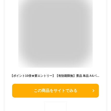
【ポイント10倍★要エントリー】【有効期限無】景品 単品 A4パネル アロマ加湿器 目録とA4パネル付 二次会 結婚式 ビンゴ 景品【QR申込】
この商品をサイトでみる