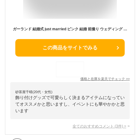
ガーランド 結婚式 just married ピンク 結婚 前撮り ウェディング 受付 飾り ウェルカムスペース 飾りつけ 前撮りアイテム前撮り小道具 和装 にも似合う グッズ フォトプロップス にも おしゃれ ガーランド 【ネコポス便 送料無料】
この商品をサイトでみる
価格と在庫を
楽天
でチェック
>>
砂茶屋千晴(20代・女性)
飾り付けグッズで可愛らしく決まるアイテムになってい
てオススメかと思いますし、イベントにも華やかかと思
います
全てのおすすめコメント
(
3
件)
>