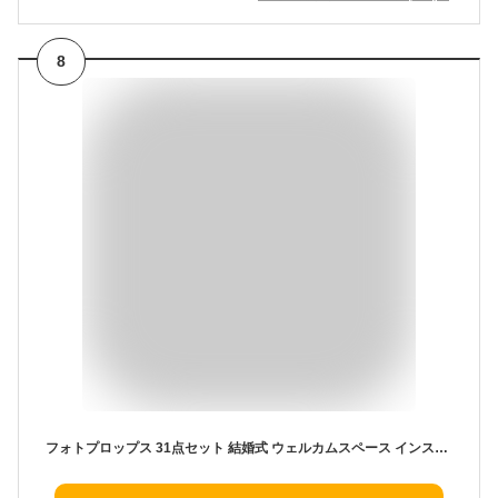
8
フォトプロップス 31点セット 結婚式 ウェルカムスペース インスタ映え パーティー ウェディング ブライダル フォトスペース ハロウィン 日本郵便送料無料 PK1