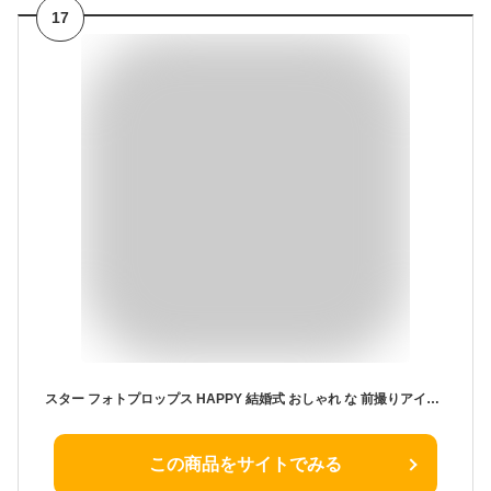
17
スター フォトプロップス HAPPY 結婚式 おしゃれ な 前撮りアイテム小道具 ウェディング 結婚 受付 ウェルカムスペース の 飾り 飾りつけ にも 素敵 星型 星 モチーフ で かわいい フォトプロップス は 誕生日 や パーティーにも 【ネコポス便 送料無料】
この商品をサイトでみる