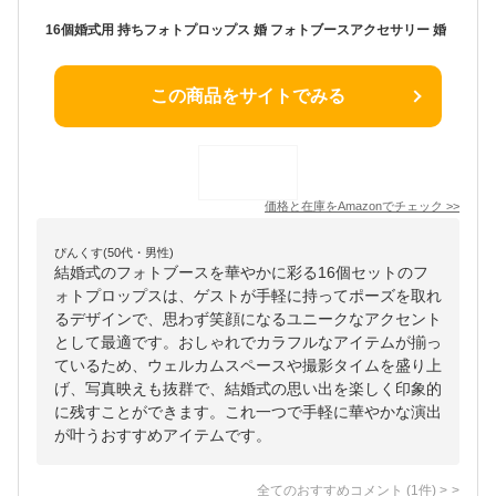
16個婚式用 持ちフォトプロップス 婚 フォトブースアクセサリー 婚
この商品をサイトでみる
価格と在庫を
Amazon
でチェック
>>
ぴんくす(50代・男性)
結婚式のフォトブースを華やかに彩る16個セットのフ
ォトプロップスは、ゲストが手軽に持ってポーズを取れ
るデザインで、思わず笑顔になるユニークなアクセント
として最適です。おしゃれでカラフルなアイテムが揃っ
ているため、ウェルカムスペースや撮影タイムを盛り上
げ、写真映えも抜群で、結婚式の思い出を楽しく印象的
に残すことができます。これ一つで手軽に華やかな演出
が叶うおすすめアイテムです。
全てのおすすめコメント
(
1
件)
>