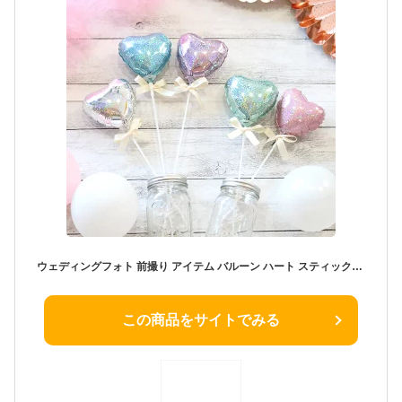
ウェディングフォト 前撮り アイテム バルーン ハート スティック【 ラメ ハート 5本 セット ミニサイズ】 ウェルカムスペース 結婚式 飾り付け 風船 ベビーシャワー 結婚祝い ナチュラル ハーフバースデー 誕生日 パーティー フォトプロップス 推し活
この商品をサイトでみる