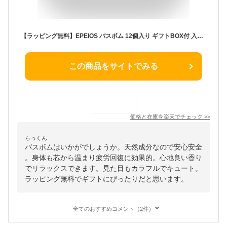
【ラッピング無料】EPEIOS バスボム 12個入り ギフトBOX付 入浴剤 保湿 天然成分 炭酸 バスボール 詰め合わせ セット かわいい おしゃれ 癒し リラックス 風呂 バスタイム 雑貨 ギフト プレゼント お祝い お返し 誕生日 女性 子供 家族
この商品をサイトでみる
価格と在庫を
楽天
でチェック
>>
らっくん
バスボムはいかがでしょうか。天然成分なので安心安全
。身体も芯から温まり疲労回復に効果的。心地良い香り
でリラックスできます。見た目もカラフルでキュート。
ラッピング無料でギフトにぴったりだと思います。
全てのおすすめコメント（2件）