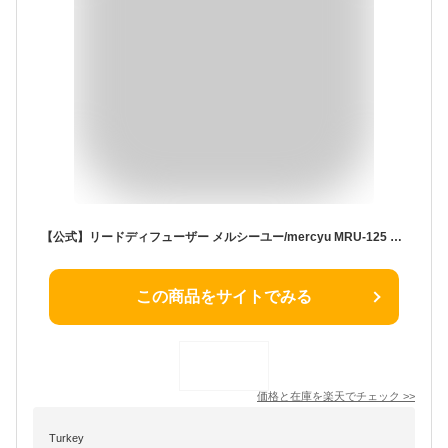
【公式】リードディフューザー メルシーユー/mercyu MRU-125 Leather Collection ルームフレグランス アロマディフューザー インテリアフレグランス スティック プチギフト 置き型 120ml 2ヶ月 芳香 香り レザー 本革 玄関 リビング トイレ 部屋 良い香り 爽やか
この商品をサイトでみる
価格と在庫を
楽天
でチェック
>>
Turkey