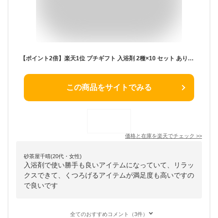
【ポイント2倍】楽天1位 プチギフト 入浴剤 2種×10 セット ありがとう お世話になりました 退職 個包装 小分 おしゃれ プチプラ お返 プレゼント ばらまき 300円 500円 日本製 女性 男性 挨拶 転勤 異動 メッセージ お礼 お祝 母の日 実用的
この商品をサイトでみる
価格と在庫を
楽天
でチェック
>>
砂茶屋千晴(20代・女性)
入浴剤で使い勝手も良いアイテムになっていて、リラッ
クスできて、くつろげるアイテムが満足度も高いですの
で良いです
全てのおすすめコメント（3件）