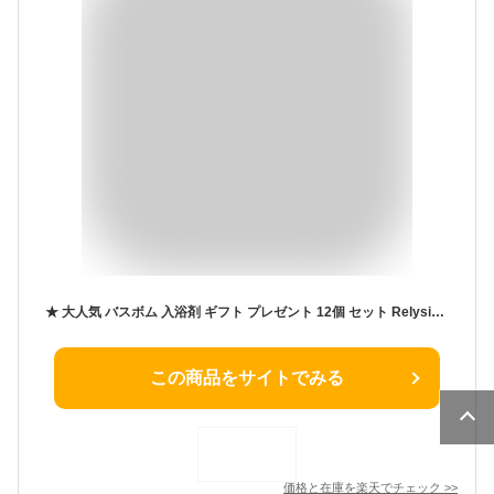
★ 大人気 バスボム 入浴剤 ギフト プレゼント 12個 セット Relysia 詰め合わせ 炭酸 かわいい バスボール ソルト 女性 カラフル サプライズ 雑貨 可愛い 妻 母 誕生日 女の子 彼女 誕生日プレゼント 女性 花以外 彼女 人気 3000円以下 送り物 ハロウィン
この商品をサイトでみる
価格と在庫を
楽天
でチェック
>>