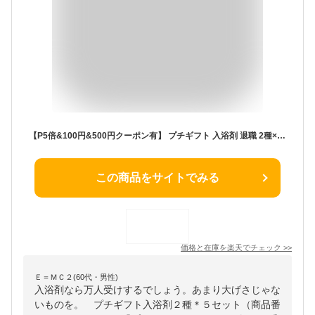
【P5倍&100円&500円クーポン有】 プチギフト 入浴剤 退職 2種×5 セット おしゃれ お世話になりました 個包装 小分 プレゼント 温泉 回復 冷え 女性 男性 挨拶 ありがとう 転勤 リラックス 300円 500円 お礼 お祝 イベント 結婚式 メッセージ ノベルティ 実用的
この商品をサイトでみる
価格と在庫を
楽天
でチェック
>>
Ｅ＝ＭＣ２(60代・男性)
入浴剤なら万人受けするでしょう。あまり大げさじゃな
いものを。 プチギフト入浴剤２種＊５セット（商品番