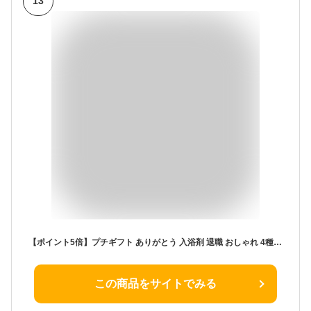
13
【ポイント5倍】プチギフト ありがとう 入浴剤 退職 おしゃれ 4種 2袋×5セット お世話になりました 小分 個包装 プレゼント 冷え性 女性 男性 挨拶 転勤 異動 リラックス バス お礼 お祝 イベント 引越 結婚式 トラジェ 詰め合わせ 風呂 実用的
この商品をサイトでみる