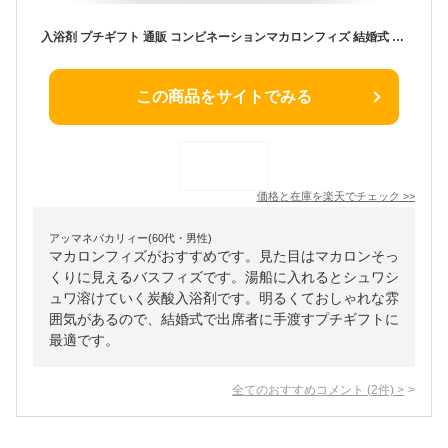
入浴剤 プチギフト 通販 コンビネーションマカロンフィズ 結婚式 バスボム ギフト 炭酸入浴剤 バスフィズ おしゃれ かわいい 可愛い お風呂 バス用品 バスタイム ブライダル ウェディング 雑貨
この商品をサイトでみる
価格と在庫を
楽天
でチェック
>>
アッマネバカリィー(60代・男性)
マカロンフィズがおすすめです。見た目はマカロンそっ
くりに見えるバスフィズです。湯船に入れるとシュワシ
ュワ溶けていく炭酸入浴剤です。明るくておしゃれな雰
囲気があるので、結婚式で出席者に手渡すプチギフトに
最適です。
全てのおすすめコメント
(
2
件)
>