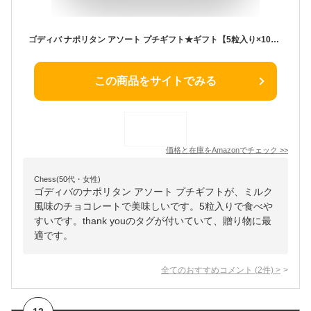
ゴディバ ナポリタン アソート プチギフト★ギフト【5粒入り×10セット～】合計50粒 thank youタグ付き かわいい 巾着 ほんの気持ち ハロウィン バレンタイン クリスマス 手土産 差し入れ 詰め合わせ 義理チョコ プレゼントBADASAIオリジナルページ
この商品をサイトでみる
価格と在庫を
Amazon
でチェック
>>
Chess(50代・女性)
ゴディバのナポリタン アソート プチギフトが、ミルク
風味のチョコレートで美味しいです。5粒入りで食べや
すいです。thank youのタグが付いていて、贈り物に最
適です。
全てのおすすめコメント
(
2
件)
>