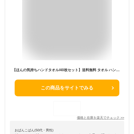
【ほんの気持ちハンドタオル/40枚セット】送料無料 タオル ハンカチ プチギフト プレゼント 販促品 粗品 ノベルティ イベント 企画 記念品 景品 賞品 開店 結婚式 二次会 感謝 お礼 引越 介護 施設 敬老 転勤 転校
この商品をサイトでみる
価格と在庫を
楽天
でチェック
>>
おぱんこぱん(50代・男性)