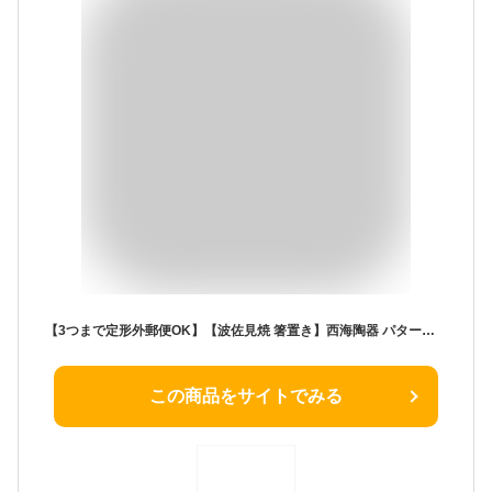
【3つまで定形外郵便OK】【波佐見焼 箸置き】西海陶器 パターンレスト はし置き 薬味皿 珍味皿 アクセサリー 豆皿 小皿 カトラリーレスト ギフト プチギフト スプーンレスト お祝い 内祝い 結婚祝 引越し 新築 誕生日祝 日本製【楽ギフ_包装】【楽ギフ_のし宛書】
この商品をサイトでみる