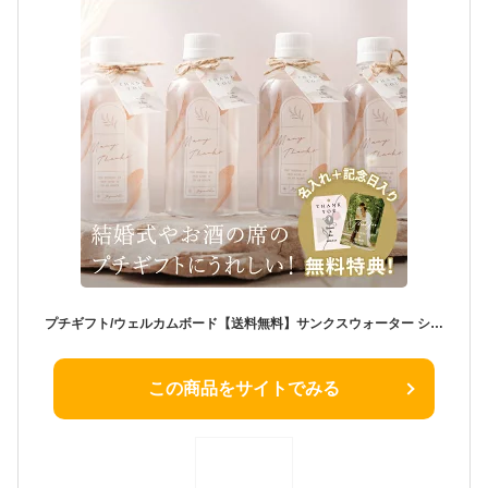
プチギフト/ウェルカムボード【送料無料】サンクスウォーター シアーグロス(40本入り)(秋ギフト ギフト プチギフト 退職 水 飲み物 ドリンク 歓送迎会 異動 転職 産休 結婚式 二次会 ウェディング 披露宴 P★パーティ ノベルティ 子供会 子ども 景品 粗品)
この商品をサイトでみる