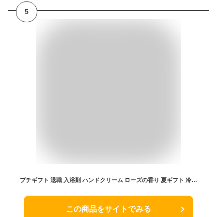
5
プチギフト 退職 入浴剤 ハンドクリーム ローズの香り 夏ギフト 冷房 乾燥対策 保湿 お世話になりました シール 異動 お礼 プレゼント 女性 男性 子ども 大人 誕生日 産休 挨拶 詰め合わせ 粗品 結婚式 お風呂 アロマ 実用的 BOX入り 送別
この商品をサイトでみる