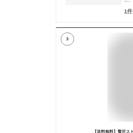
は？
1
件
3