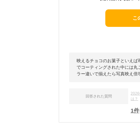
こ
映えるチョコのお菓子といえば
でコーティングされた中には丸
ラー違いで揃えたら写真映え倍
20
回答された質問
は？
1
件