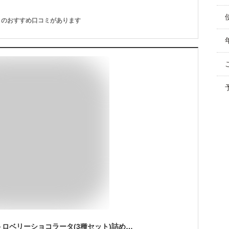
のおすすめ口コミがあります
【送料無料】贅沢ストロベリーショコラータ(3種セット)詰め合わせ チョコレート お中元 プレゼント 苺チョコ ギフト チョコ ストロベリーチョコレート 苺トリュフ お菓子 いちご フルーツチョコ 小分け キャラメル 抹茶 あまおう苺 ミルクチョコ 抹茶チョコ スイーツ 個