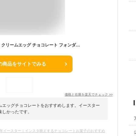
[限定版]キャドバリー クリームエッグ チョコレート フォンダン イースター キャンディ 34g 5個 Cadbury Creme Egg Chocolate with Fondant Easter Candy, Eggs 1.2 oz, 5 Count 【お取り寄せ商品】
の商品をサイトでみる
価格と在庫を
楽天
でチェック
>>
ムエッグチョコレートをおすすめします。イースター
味しかったです。
26年イースター｜インスタ映えするチョコレートお菓子のおすすめ