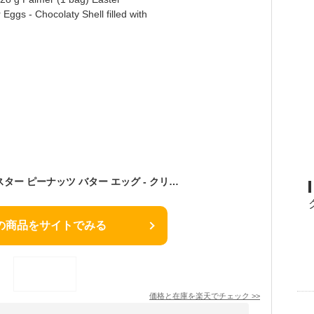
パーマー (1 袋) イースター ピーナッツ バター エッグ - クリーミーなホームスタイル ピーナッツ バターを詰めたチョコレート シェル - 4.5 オンス / 128 g Palmer (1 bag) Easter Peanut Butter Eggs - Chocolaty Shell filled with Cre
の商品をサイトでみる
価格と在庫を
楽天
でチェック
>>