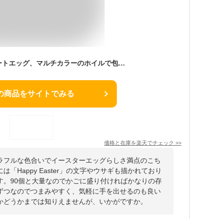
イースターチョコレートエッグ、マルチカラーのホイルで包まれたミルクチョコレート、イースターエッグボックス入り、1ポンド、約90個の卵 The Dreidel Company Easter Chocolate Eggs, Multicolored Foil Wrapped Milk Chocolate In Easter Egg Box, 1lb
の商品をサイトでみる
価格と在庫を
楽天
でチェック
>>
ラフルな色合いでイースターエッグらしさ満点のこち
「Happy Easter」の文字やウサギも描かれており
す。90個と大量なのでかごに盛り付ければかなりの存
ずつなのでつまみやすく、気軽に手を出せるのも良い
かどうかまでは知りえませんが、いかがですか。