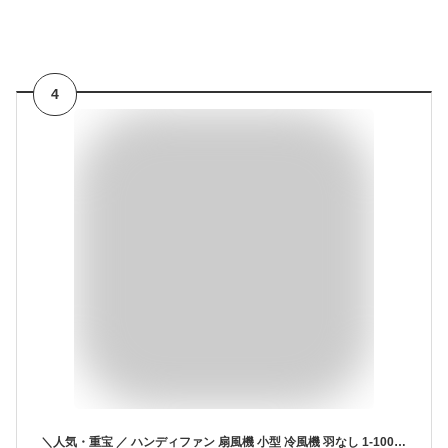
4
＼人気・重宝 ／ ハンディファン 扇風機 小型 冷風機 羽なし 1-100段階風量調節 冷却プレート 半導体冷却 冷風 長時間 携帯用扇風機 軽量 静音 小型扇風機 日本製マイクロチップ 子供用 usb扇風機 充電式 暑さ対策グッズ 最強 野球観戦 敬老の日プレゼント