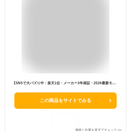
【SNSで大バズり中・楽天1位・メーカー3年保証・2026最新モデル】 クールエアーミスト ポータブルエアコン ポータブル冷風機 充電式 ポータブルクーラー 瞬間冷却ミニクーラー ミニエアコン 持ち運べるエアコン 冷風扇 車中泊 コードレス コンパクト 持ち運び スポット 卓上
この商品をサイトでみる
価格と在庫を
楽天
でチェック
>>