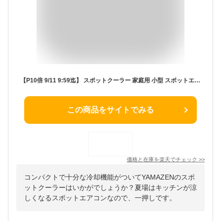
【P10倍 9/11 9:59迄】 スポットクーラー 家庭用 小型 スポットエアコン 工事不要 キャスター付き YEC-LD032C(CG) ポータブルクーラー パーソナルクーラー 移動式エアコン 排熱ダクト付き 持ち運び DCモーター 冷風 除湿 山善 YAMAZEN 【送料無料】
この商品をサイトでみる
価格と在庫を
楽天
でチェック
>>
コンパクトで十分な冷却機能がついてYAMAZENのスポ
ットクーラーはいかがでしょうか？夏場はキッチンが涼
しくなるスポットエアコンなので、一押しです。