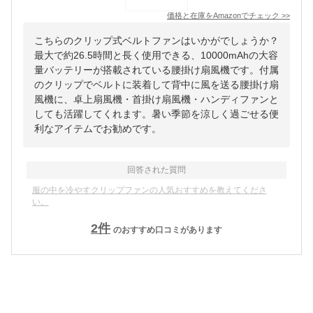
価格と在庫を
Amazon
でチェック
>>
こちらのクリップ式ベルトファンはいかがでしょうか？
最大で約26.5時間と長く使用できる、10000mAhの大容
量バッテリーが搭載されている腰掛け扇風機です。付属
のクリップでベルトに装着して背中に風を送る腰掛け扇
風機に、卓上扇風機・首掛け扇風機・ハンディファンと
しても活躍してくれます。暑い季節を涼しく過ごせる便
利なアイテムでお勧めです。
回答された質問
服の中を冷やすクリップファンの人気おすすめを教えてくださ
い。
2
件
のおすすめ口コミがあります