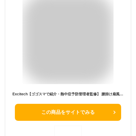
Excitech【ゴゴスマで紹介・熱中症予防管理者監修】 腰掛け扇風機 ベルトファン 日本企業企画 ブロワーファン 携帯扇風機 強力 クリップ式 【最大26.5時間稼働×風量3段階調整】ギフト プレゼント
この商品をサイトでみる