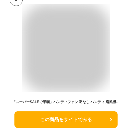
「スーパーSALEで半額」ハンディファン 羽なし ハンディ 扇風機 首かけ 静音 子供 軽量 首掛け扇風機 首掛けファン ハンズフリー 卓上 卓上扇風機 かわいい 肉球 猫 ねこ ミニファン 小型 アウトドア 外遊び 通学 熱中症対策 夏ひんやりグッズ 送料無料
この商品をサイトでみる