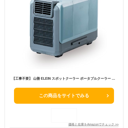
【工事不要】 山善 ELEIN スポットクーラー ポータブルクーラー 家庭用 ポータブルエアコン コンパクトクーラー 2WAY電源 (AC/バッテリー) 冷風 送風 小型 キャンプ 車中泊 アウトドア 切タイマー 排熱ダクト付き YBC-C04
この商品をサイトでみる
価格と在庫を
Amazon
でチェック
>>