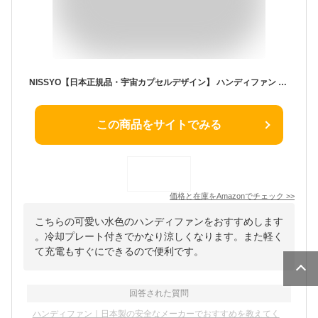
NISSYO【日本正規品・宇宙カプセルデザイン】 ハンディファン 冷却プレート 強力 長時間連続稼働 手持ち扇風機 携帯扇風機 おしゃれ 静音 カラビナ付き 超軽量 3段階風量調整 USB充電式 ハンディ扇風機 小型 クーラー 半導体急速冷却 ペルチェ 強風 可愛い 4000ｍAh大容量 高密度ガード 熱中症対策 蒸れ対策 2025ギフト包装 プレゼント 子供 女性 ブルー
この商品をサイトでみる
価格と在庫を
Amazon
でチェック
>>
こちらの可愛い水色のハンディファンをおすすめします
。冷却プレート付きでかなり涼しくなります。また軽く
て充電もすぐにできるので便利です。
回答された質問
ハンディファン｜日本製の安全なメーカーでおすすめを教えてく