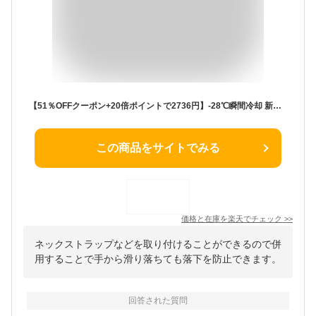
【51％OFFクーポン+20倍ポイントで2736円】-28℃瞬間冷却 新色登場 首掛け扇風機 ハンディファン 冷却プレート 暴風 静音 100段階 1台4役 日本製モーター 大風量 長時間 小型 通勤 通学 遠足 山登 キャンプ 運動 スポーツ 運動会 手持ち扇風機 ハンディ
この商品をサイトでみる
価格と在庫を
楽天
でチェック
>>
ネックストラップなどを取り付けることができるので併
用することで手から滑り落ちても落下を防止できます。
回答された質問