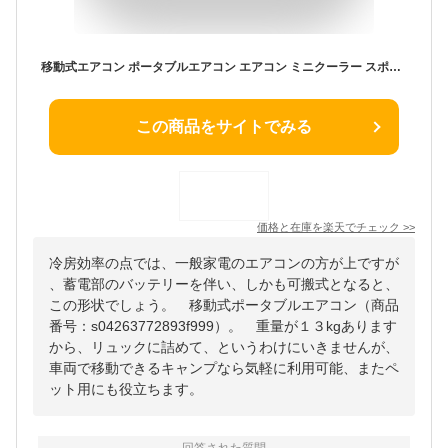
移動式エアコン ポータブルエアコン エアコン ミニクーラー スポットエアコン 3段階風速切替 送風 冷房 タイマー機能 除湿 温度調節 AC110V・DC12V/24V兼用 持ち運び便利 室内 屋外 車中泊 熱中症対策 暑さ対策 アウトドア キャンプ 家庭用 排水不要 工事不要 リモコン付き
この商品をサイトでみる
価格と在庫を
楽天
でチェック
>>
冷房効率の点では、一般家電のエアコンの方が上ですが
、蓄電部のバッテリーを伴い、しかも可搬式となると、
この形状でしょう。 移動式ポータブルエアコン（商品
番号：s04263772893f999）。 重量が１３kgあります
から、リュックに詰めて、というわけにいきませんが、
車両で移動できるキャンプなら気軽に利用可能、またペ
ット用にも役立ちます。
回答された質問