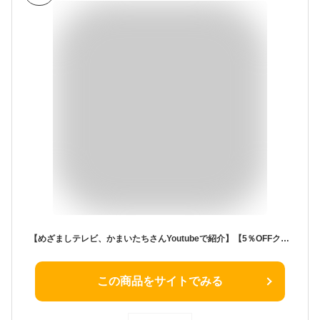
【めざましテレビ、かまいたちさんYoutubeで紹介】【5％OFFクーポン】【予約販売7/10頃~順次出荷】 LAViNO 公式 クールエアーミスト 楽天1位 スポットエアコン 冷風扇 ミニエアコン ミニクーラーポータブルクーラー ペルチェ素子 コードレス クールエアミスト ラビーノ
この商品をサイトでみる