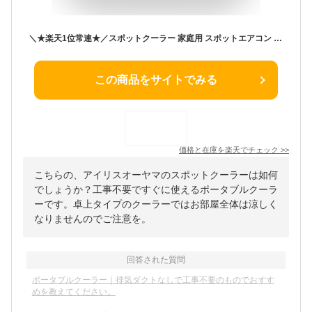
＼★楽天1位常連★／スポットクーラー 家庭用 スポットエアコン アイリスオーヤマ ポータブルクーラー ポータブルエアコン エアコン クーラー 4.5〜7畳対応 工事不要 冷風 送風 除湿 梅雨対策 窓パネル付き キャスター付き エアウィル airwill IPP-2226U IPP-2226S *
この商品をサイトでみる
価格と在庫を
楽天
でチェック
>>
こちらの、アイリスオーヤマのスポットクーラーは如何
でしょうか？工事不要ですぐに使えるポータブルクーラ
ーです。卓上タイプのクーラーではお部屋全体は涼しく
なりませんのでご注意を。
回答された質問
ポータブルクーラー｜排気ダクトなしで工事不要のものでおすす
めを教えてください。