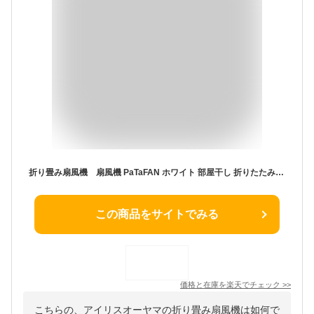
折り畳み扇風機 扇風機 PaTaFAN ホワイト 部屋干し 折りたたみ扇風機PaTaFAN CFDC705折りたたみ 扇風機 DC パタパタ PaTaFAN PaTa 部屋干し 自由自在 省エネ 効率 株式会社シイーネット ホワイト グレー【夏最大フェス】
この商品をサイトでみる
価格と在庫を
楽天
でチェック
>>
こちらの、アイリスオーヤマの折り畳み扇風機は如何で