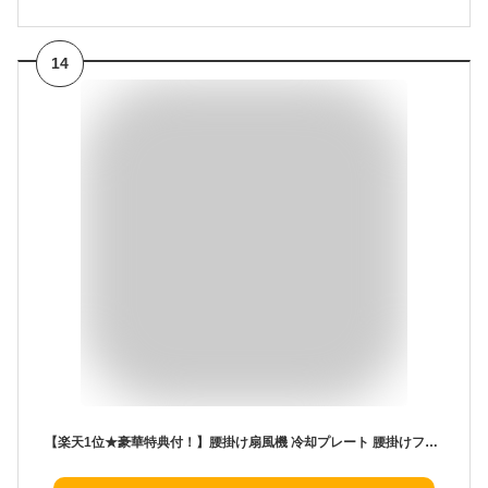
14
【楽天1位★豪華特典付！】腰掛け扇風機 冷却プレート 腰掛けファン ベルトファン 腰かけファン 腰ベルトファン ハンディファン 100段階暴風 ウエストファン クリップファン Type-C充電 携帯扇風機 首掛け 扇風機 静音 強力 熱中症対策 屋外作業/ゴルフ/通勤