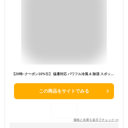
【20時~クーポン10%引】 猛暑対応 パワフル冷風 & 除湿 スポットクーラー テラス窓パネル付 [10畳25L/日][11畳30L/日] ノンドレン 家庭用 冷風機 スポットエアコン クーラー ポータブルクーラー ポータブルエアコン 移動式エアコン 室内 床置き 熱中症対策
この商品をサイトでみる
価格と在庫を
楽天
でチェック
>>