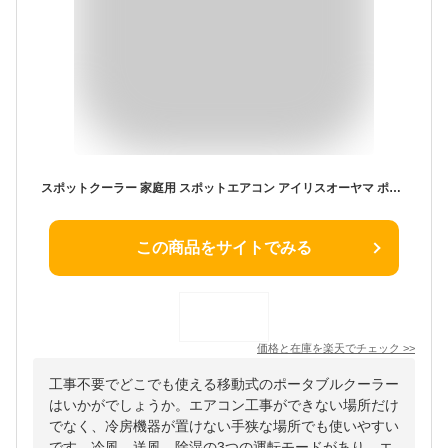
スポットクーラー 家庭用 スポットエアコン アイリスオーヤマ ポータブルクーラー ポータブルエアコン 4.5-7畳対応 工事不要 冷風 送風 除湿 梅雨対策 取り付け簡単 窓パネル付き airwill エアウィル IPP-2226U IPP-2226S * 【広告】 [2607SO]
この商品をサイトでみる
価格と在庫を
楽天
でチェック
>>
工事不要でどこでも使える移動式のポータブルクーラー
はいかがでしょうか。エアコン工事ができない場所だけ
でなく、冷房機器が置けない手狭な場所でも使いやすい
です。冷風、送風、除湿の3つの運転モードがあり、エ