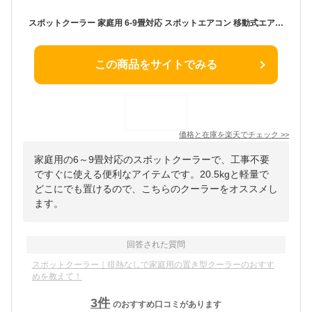
スポットクーラー 家庭用 6-9畳対応 スポットエアコン 移動式エアコン 工事不要 除湿能力25L/日 冷風 送風 除湿 3in1 2段階風量 ノンドレン式 24Hタイマー 睡眠モード 排熱ダクト キャスター リモコン付 置き型 ポータブルクーラー エアコン 連続排水対応
この商品をサイトでみる
価格と在庫を
楽天
でチェック
>>
家庭用の6～9畳対応のスポットクーラーで、工事不要
ですぐに使える便利なアイテムです。20.5kgと軽量で
どこにでも置けるので、こちらのクーラーをオススメし
ます。
回答された質問
スポットクーラー｜排熱なしで家庭用の置き型クーラーのおすす
めを教えて！
3
件
のおすすめ口コミがあります