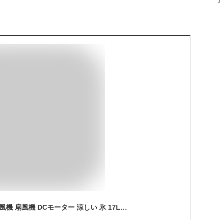
冷風機 業務用 冷風扇風機 扇風機 DCモーター 涼しい 氷 17L大容量 一台四役 ポータブルエアコン クーラー 持ち運び サーキュレーター スポットエアコン 家庭用 置き型エアコン リモコン付き キャスター付 大型 保冷剤付き 3段階タイマー調節 紙式フィルター 最大50畳対応