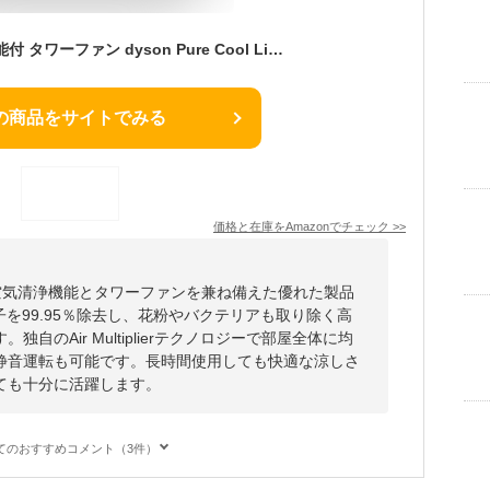
ダイソン 空気清浄機能付 タワーファン dyson Pure Cool Link TP03WS ホワイト/シルバー
の商品をサイトでみる
価格と在庫を
Amazon
でチェック
>>
nkは、空気清浄機能とタワーファンを兼ね備えた優れた製品
子を99.95％除去し、花粉やバクテリアも取り除く高
自のAir Multiplierテクノロジーで部屋全体に均
静音運転も可能です。長時間使用しても快適な涼しさ
ても十分に活躍します。
てのおすすめコメント（3件）