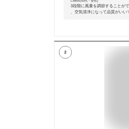
Chess(50代・女性)
3段階に風量を調節することが
、空気清浄になって品質がいい
2