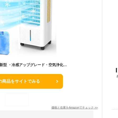
冷風機 冷風扇【2024新型 ・冷感アップグレード・空気浄化】強力送風 3段階風量 3つ冷風モード 8.0L水タンク上部給水 24Hタイマー静音 自動首振り イオン発生 冷風扇風機 省エネ節電 スポットクーラー 水不足停止 スポットエアコン タッチ＆リモコン遠隔操作 キャスター付 置き型クーラー 熱中症対策 コンパクト リビング 寝室 子供部屋 キッチン オフィス 用 PSE認証済 日本語説明書
の商品をサイトでみる
価格と在庫を
Amazon
でチェック
>>