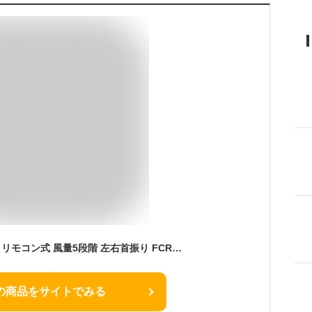
冷風扇 冷風機 扇風機 リモコン式 風量5段階 左右首振り FCR-BWG404(W) 温度センサー 室温センサー 省エネ タワー型 冷風扇風機 タワーファン スポットクーラー おしゃれ 換気 熱中症対策 山善 YAMAZEN 【送料無料】
の商品をサイトでみる