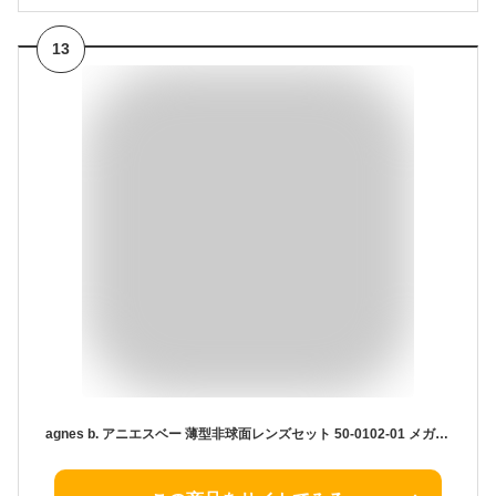
13
agnes b. アニエスベー 薄型非球面レンズセット 50-0102-01 メガネフレーム 度付き対応 近視 遠視 老眼鏡 遠近両用 かわいい くすみカラー おしゃれ クラシカル ボストン レディース レディス クラッシック 軽量 軽い 人気