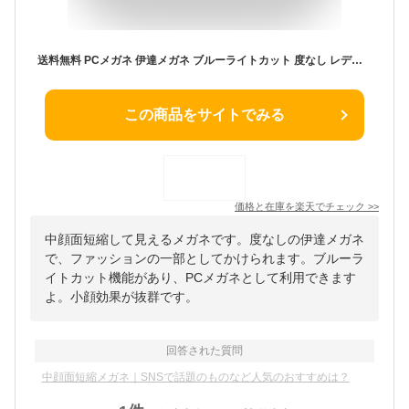
送料無料 PCメガネ 伊達メガネ ブルーライトカット 度なし レディース 眼鏡 ボストン型 保護メガネ パソコン作業 大人用 カジュアル おしゃれ ダテメガネ 伊達めがね 小顔効果 目を保護する 目に優しい 普段使い オフィス 女性 ファッション小物
この商品をサイトでみる
価格と在庫を
楽天
でチェック
>>
中顔面短縮して見えるメガネです。度なしの伊達メガネ
で、ファッションの一部としてかけられます。ブルーラ
イトカット機能があり、PCメガネとして利用できます
よ。小顔効果が抜群です。
回答された質問
中顔面短縮メガネ｜SNSで話題のものなど人気のおすすめは？