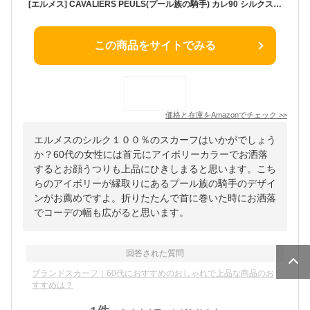
[エルメス] CAVALIERS PEULS(プール族の騎手) カレ90 シルクスカーフ スカーフ シルク100% レディース 中古
この商品をサイトでみる
価格と在庫を
Amazon
でチェック
>>
エルメスのシルク１００％のスカーフはいかがでしょう
か？60代の女性には首元にアイボリーカラーでお洒落
するとお顔うつりも上品にひきしまると思います。こち
らのアイボリーが縁取りにあるプール族の騎手のデザイ
ンがお薦めですよ。折りたたんで首に巻いた時にお洒落
でコーデの幅も広がると思います。
回答された質問
ブランドスカーフ｜60代におすすめのおしゃれで上品な商品のお
すすめは？