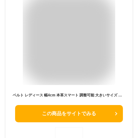
ベルト レディース 幅4cm 本革スマート 調整可能 大きいサイズ 本革ベルト 長持ち 丈夫 買い回り カジュアル おしゃれ プレゼント ビジネス ワンピース用 ジーンズ ドレス 4センチ幅広いベルト ウエストマーク レザー シンプル 母の日 プレゼント ギフト4cm BELT
この商品をサイトでみる