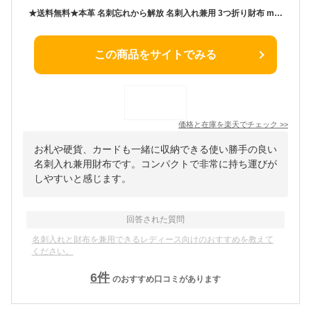
★送料無料★本革 名刺忘れから解放 名刺入れ兼用 3つ折り財布 mono-namecase
この商品をサイトでみる
価格と在庫を
楽天
でチェック
>>
お札や硬貨、カードも一緒に収納できる使い勝手の良い
名刺入れ兼用財布です。コンパクトで非常に持ち運びが
しやすいと感じます。
回答された質問
名刺入れと財布を兼用できるレディース向けのおすすめを教えて
ください。
6
件
のおすすめ口コミがあります