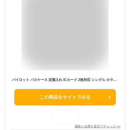
パイロット パスケース 定期入れ ICカード 2枚対応 シングル カラリムパーキー CRPPS-02S [ PILOT バス 電車 通勤 通学 定期 IDカード シンプル 女性 男性 ★ ]【メール便送料無料】
この商品をサイトでみる
価格と在庫を
楽天
でチェック
>>