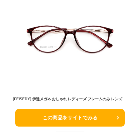
[FEISEDY] 伊達メガネ おしゃれ レディーズ フレームのみ レンズなし ファッション TR素材 超軽量 バタフライ型 初期レンズ付き レンズ取り外し可能 レッド B1521
この商品をサイトでみる