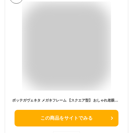
ボッテガヴェネタ メガネフレーム 【スクエア型】 おしゃれ老眼鏡 PC眼鏡 スマホめがね 伊達メガネ リーディンググラス 眼精疲労 BOTTEGA VENETA BV6508J 5HB 52サイズ ユニセックス メンズ レディース ハイブランド
この商品をサイトでみる