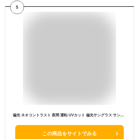
5
偏光 ネオコントラスト 夜間 運転 UVカット 偏光サングラス サングラス レディース メラニン ネオコントラスト テクノロジー ネオ グラス ナイト ドライブサングラス 白内障 術後 保護メガネ 花粉症 クリアサングラス 薄い色 レンズ ネオコン
この商品をサイトでみる