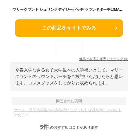
マリークワント シュリンクデイジーパッチ ラウンドポーチL(MARY QUANT)【ポーチ 化粧ポーチ コスメ ケース レディース マリクワ マリー クヮント デイジー MQ プチギフト】★☆
この商品をサイトでみる
価格と在庫を
楽天
でチェック
>>
今春入学なさる女子大学生への入学祝いとして、マリー
クワントのラウンドポーチをご検討いただけたらと思い
ます。コスメグッズをしっかりと収められます。
回答された質問
ポーチ｜女子大学生への入学祝いにぴったりな収納ポーチのおす
すめは？
5
件
のおすすめ口コミがあります