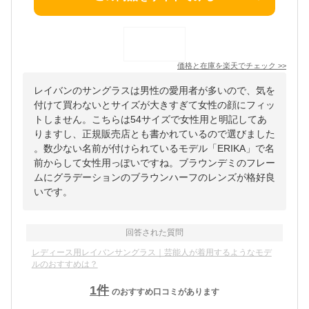
価格と在庫を
楽天
でチェック
>>
レイバンのサングラスは男性の愛用者が多いので、気を
付けて買わないとサイズが大きすぎて女性の顔にフィッ
トしません。こちらは54サイズで女性用と明記してあ
りますし、正規販売店とも書かれているので選びました
。数少ない名前が付けられているモデル「ERIKA」で名
前からして女性用っぽいですね。ブラウンデミのフレー
ムにグラデーションのブラウンハーフのレンズが格好良
いです。
回答された質問
レディース用レイバンサングラス｜芸能人が着用するようなモデ
ルのおすすめは？
1
件
のおすすめ口コミがあります