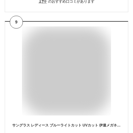
1
件
のおすすめ口コミがあります
9
サングラス レディース ブルーライトカット UVカット 伊達メガネ だてめがね PCメガネ 眼鏡 おしゃれ かわいい 可愛い 小顔効果 運転 レトロ クリアレンズ 紫外線 対策 女性 ラウンド 丸眼鏡 鯖江メーカーデザイン GG eyewear 5336P