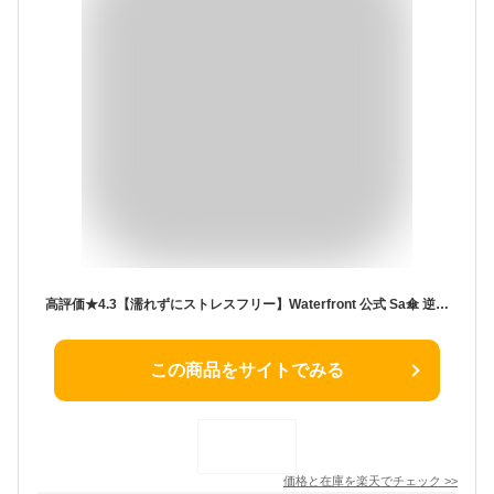
高評価★4.3【濡れずにストレスフリー】Waterfront 公式 Sa傘 逆さ傘 ドライブ 車 傘ソムリエおすすめ 自立 長傘 レディース メンズ 男女兼用 無地 60 ギフト ウォーターフロント 雨傘 まとめ買い 逆さま傘 プレゼント ギフト おしゃれ 車内が濡れない
この商品をサイトでみる
価格と在庫を
楽天
でチェック
>>