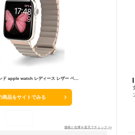
アップルウォッチ バンド apple watch レディース レザー ベルト 女性 高級感 革 くすみカラー おしゃれ ブランド IDEAL アップルウォッチバンド watchバンド 49mm 46mm 45mm 44mm 41mm 40mm シリーズ 11 10 9 8 7 6 5 4 SE【レビュー特典】
の商品をサイトでみる
価格と在庫を
楽天
でチェック
>>