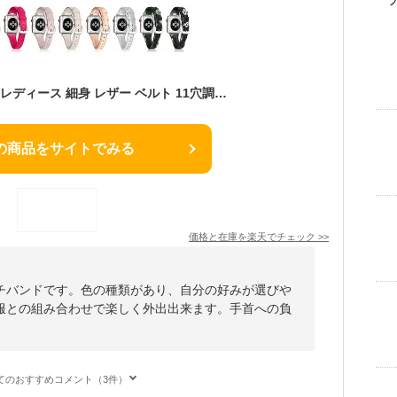
Apple Watch バンド レディース 細身 レザー ベルト 11穴調整 スリム おしゃれ 本革風 花柄 かわいい ニュアンスカラー キャメル ブラック ピンク ベージュ グレー シルバー ローズゴールド 38mm 40mm 41mm 42mm 44mm 45mm 46mm 49mm Series1-11 SE対応 女性向け【ネコポス】
の商品をサイトでみる
価格と在庫を
楽天
でチェック
>>
チバンドです。色の種類があり、自分の好みが選びや
服との組み合わせで楽しく外出出来ます。手首への負
てのおすすめコメント（3件）