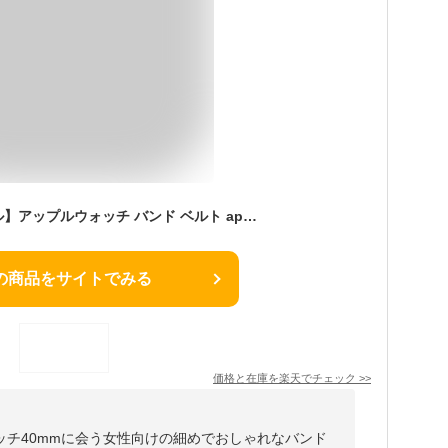
【楽天スーパーセール】アップルウォッチ バンド ベルト apple watch レディース 女性 高級感 ステンレス スリム 細 ベルト ブランド IDEAL おしゃれ ビジネス ミラネーゼ アップルウォッチバンド 40mm 41mm 42mm 44mm 45mm 46mm シリーズ 11 10 9 8 7【レビュー特典】
の商品をサイトでみる
価格と在庫を
楽天
でチェック
>>
ッチ40mmに会う女性向けの細めでおしゃれなバンド