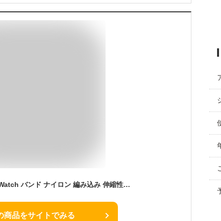
コンパチブル Apple Watch バンド ナイロン 編み込み 伸縮性 38／40／41／42mm アップルウォッチ バンド マグネットバックル おしゃれ ケルトノット あっふウォッチ 交換ベルト 男女兼用 スポーツ for iWatch Series 11 10 9 8 7 6 5 4 3 SE／Ultra 3 2 1に対応 柔軟 通気-スターライト+ローズゴールド
の商品をサイトでみる