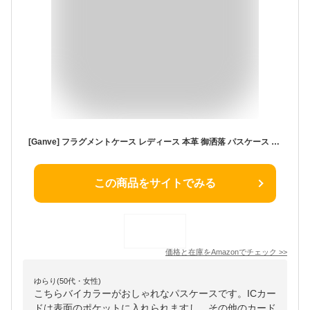
[Ganve] フラグメントケース レディース 本革 御洒落 パスケース 小銭入れ付き 牛革 定期入れ 両面用 可愛い コインケース ミニ ブランド 薄い財布 女性 おしゃれ 軽量 ICカードケース 薄型 スリム レディース パス入れ カード入れ 名刺ケース 名札ケース 男女兼用 オフホワイト
この商品をサイトでみる
価格と在庫を
Amazon
でチェック
>>
ゆらり(50代・女性)
こちらバイカラーがおしゃれなパスケースです。ICカー
ドは表面のポケットに入れられますし、その他のカード