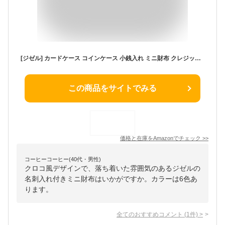
[ジゼル] カードケース コインケース 小銭入れ ミニ財布 クレジットカードケース レディース 名刺入れ 大容量 じゃばら スキミング防止 カード入れ 薄型 磁気防止 クロコ型押し プレゼント コンパクト おしゃれ お札が折れない (【スルッとver.】Ice Gray/アイスグレー)
この商品をサイトでみる
価格と在庫を
Amazon
でチェック
>>
コーヒーコーヒー(40代・男性)
クロコ風デザインで、落ち着いた雰囲気のあるジゼルの
名刺入れ付きミニ財布はいかがですか。カラーは6色あ
ります。
全てのおすすめコメント
(
1
件)
>