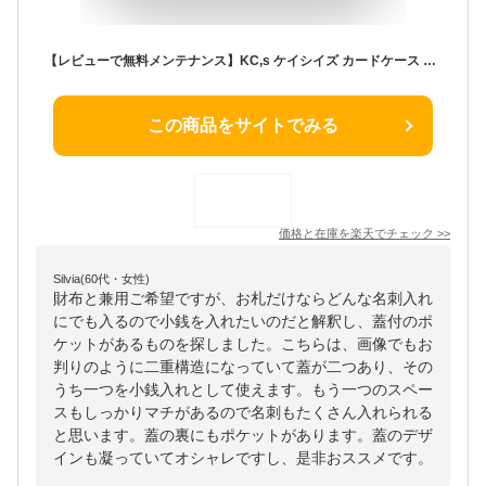
【レビューで無料メンテナンス】KC,s ケイシイズ カードケース プレート3 ブォーノアニリン 名刺入れ 本革 牛革 全10色 男女兼用 ケーシーズ KCC009 【店頭受取対応商品】
この商品をサイトでみる
価格と在庫を
楽天
でチェック
>>
Silvia(60代・女性)
財布と兼用ご希望ですが、お札だけならどんな名刺入れ
にでも入るので小銭を入れたいのだと解釈し、蓋付のポ
ケットがあるものを探しました。こちらは、画像でもお
判りのように二重構造になっていて蓋が二つあり、その
うち一つを小銭入れとして使えます。もう一つのスペー
スもしっかりマチがあるので名刺もたくさん入れられる
と思います。蓋の裏にもポケットがあります。蓋のデザ
インも凝っていてオシャレですし、是非おススメです。