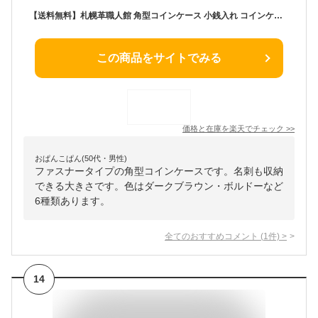
【送料無料】札幌革職人館 角型コインケース 小銭入れ コインケース カード 革 財布 レザー 本革 メンズ レディース 日本製 ブランド おしゃれ カードケース カードも入る 就職 昇進 退職 入学 記念日 男性 女性 ギフト プレゼント 小さい財布 小 さいふ 小さめ 革財布
この商品をサイトでみる
価格と在庫を
楽天
でチェック
>>
おぱんこぱん(50代・男性)
ファスナータイプの角型コインケースです。名刺も収納
できる大きさです。色はダークブラウン・ボルドーなど
6種類あります。
全てのおすすめコメント
(
1
件)
>
14