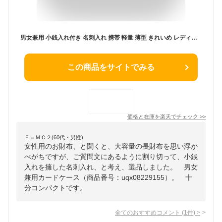
男女兼用 小銭入れ付き 名刺入れ 携帯 軽量 薄型 きれいめ レディース カードケース 本革 バイカラー
この商品をサイトでみる
価格と在庫を
楽天
でチェック
>>
Ｅ＝ＭＣ２(60代・男性)
女性用のお財布、と聞くと、大容量の長財布を思い浮か
べがちですが、ご質問文にあるように割り切って、小銭
入れを擁した名刺入れ、と考え、選品しました。 男女
兼用カードケース（商品番号：uqx08229155）。 十
分コンパクトです。
全てのおすすめコメント
(
1
件)
>