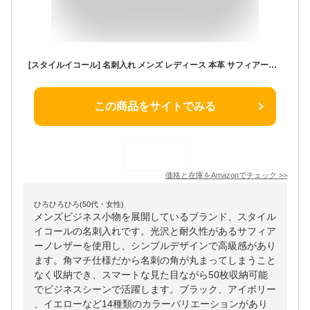
[スタイルイコール] 名刺入れ メンズ レディース 本革 サフィアーノ レザー 取り出しやすい 名刺ケース カードケース カード入れ 大容量 50枚収納 ブラック
この商品をサイトでみる
価格と在庫を
Amazon
でチェック
>>
ひろひろひろ(50代・女性)
メンズビジネス小物を展開しているブランド、スタイル
イコールの名刺入れです。光沢と耐久性があるサフィア
ーノレザーを使用し、シンプルデザインで高級感があり
ます。角マチ仕様だから名刺の角が丸まってしまうこと
なく収納でき、スマートな見た目ながら50枚収納可能
でビジネスシーンで活躍します。ブラック、アイボリー
、イエローなど14種類のカラーバリエーションがあり