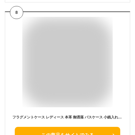
8
フラグメントケース レディース 本革 御洒落 パスケース 小銭入れ付き 牛革 定期入れ 両面用 可愛い コインケース ミニ ブランド 薄い財布 女性 おしゃれ 軽量 ICカードケース 薄型 スリム レディース パス入れ カード入れ 名刺ケース 名札ケース 男女兼用 オフホワイト