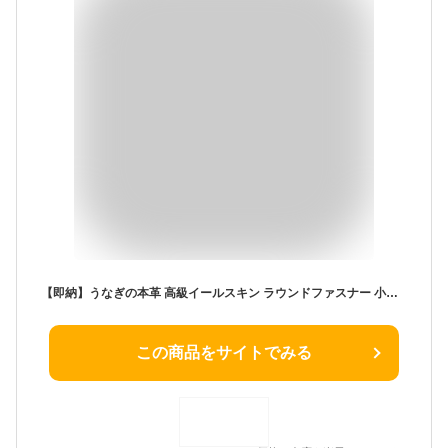
【即納】うなぎの本革 高級イールスキン ラウンドファスナー 小銭入れ/コインケース/ウォレット 財布 名刺入れ カードケース リアルレザー ウナギ 男女兼用 メンズ レディース 男性用 女性用 金運 幸運 軽量 ピルケース プレゼント 鰻 M050-M069
この商品をサイトでみる