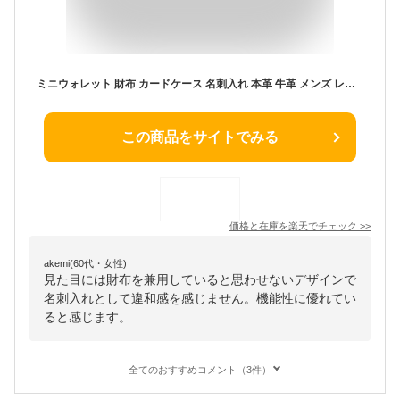
ミニウォレット 財布 カードケース 名刺入れ 本革 牛革 メンズ レディース 人気 ブランド CROSS ROADS クロスロード ランチ ミニウォレット 日本製 国産 ミニ財布 二つ折り財布 ヴォーノオイルレザー 小さい財布 小さい コンパクト さいふ サイフ シンプル ビジネス ケース
この商品をサイトでみる
価格と在庫を
楽天
でチェック
>>
akemi(60代・女性)
見た目には財布を兼用していると思わせないデザインで
名刺入れとして違和感を感じません。機能性に優れてい
ると感じます。
全てのおすすめコメント（3件）