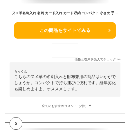
ヌメ革名刺入れ 名刺 カード入れ カード収納 コンパクト 小さめ 手のひらサイズ レディース 名刺入れ 本革 メンズ ユニセックス 男女兼用 財布 おしゃれ 収納 牛革 牛本革 使いやすい オススメ プレゼント ギフト 誕生日 記念日
この商品をサイトでみる
価格と在庫を
楽天
でチェック
>>
らっくん
こちらのヌメ革の名刺入れと財布兼用の商品はいかがで
しょうか。コンパクトで持ち運びに便利です。経年劣化
も楽しめますよ。オススメします。
全てのおすすめコメント（2件）
5