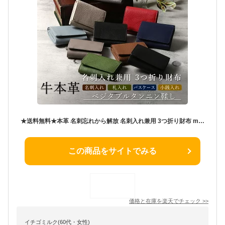
★送料無料★本革 名刺忘れから解放 名刺入れ兼用 3つ折り財布 mono-namecase
この商品をサイトでみる
価格と在庫を
楽天
でチェック
>>
イチゴミルク(60代・女性)