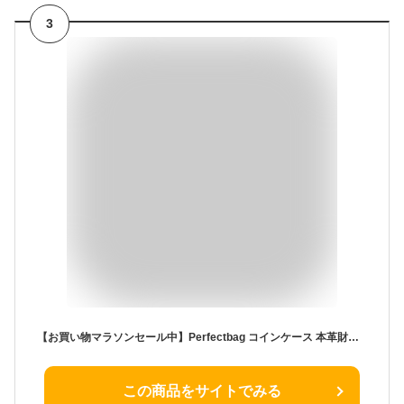
3
【お買い物マラソンセール中】Perfectbag コインケース 本革財布 小銭入れ ミニウォレット 耐久性牛革 メンズ レディース 男女兼用 クレジットカード ドアカード 名刺入れ ファスナー開閉 コンパクト CO4082pt
この商品をサイトでみる