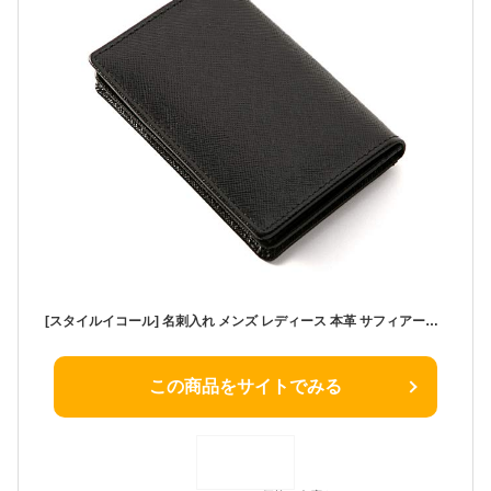
[スタイルイコール] 名刺入れ メンズ レディース 本革 サフィアーノ レザー 取り出しやすい 名刺ケース カードケース カード入れ 大容量 50枚収納 ブラック
この商品をサイトでみる