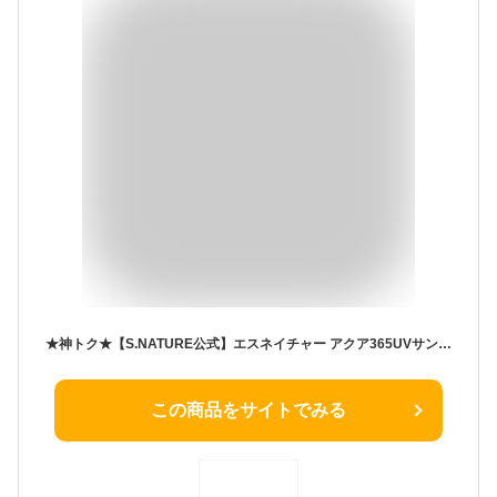
★神トク★【S.NATURE公式】エスネイチャー アクア365UVサンクリーム 40mL SPF 50+/PA++++ S.NATURE AQUA 365 UV SUN 日焼け止め 目に沁みない 韓国 韓国スキンケア 敏感肌でも使える
この商品をサイトでみる