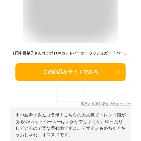
[ 田中亜希子さんコラボ ] UVカットパーカー ラッシュガード パーカー パンツ 2点セット [S222] レディース 20代 30代 40代 羽織り レタスオリジナルサイズ 亜希子 あきこ akiico 体型カバー プール 海 アウトドア プチ 低身長 旅行 小柄さん ウォーキング スポーツ観戦
この商品をサイトでみる
価格と在庫を
楽天
でチェック
>>
田中亜希子さんコラボ！こちらの大人気でトレンド感が
あるUVカットパーカーはいかがでしょうか。ゆったり
しているので楽な着心地ですよ。デザインもめちゃくち
ゃおしゃれ。オススメです。