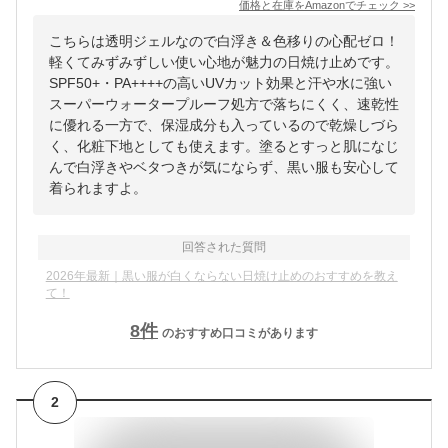
価格と在庫を
Amazon
でチェック
>>
こちらは透明ジェルなので白浮き＆色移りの心配ゼロ！
軽くてみずみずしい使い心地が魅力の日焼け止めです。
SPF50+・PA++++の高いUVカット効果と汗や水に強い
スーパーウォータープルーフ処方で落ちにくく、速乾性
に優れる一方で、保湿成分も入っているので乾燥しづら
く、化粧下地としても使えます。塗るとすっと肌になじ
んで白浮きやベタつきが気にならず、黒い服も安心して
着られますよ。
回答された質問
2026年最新｜黒い服が白くならない日焼け止めのおすすめを教え
て！
8
件
のおすすめ口コミがあります
2