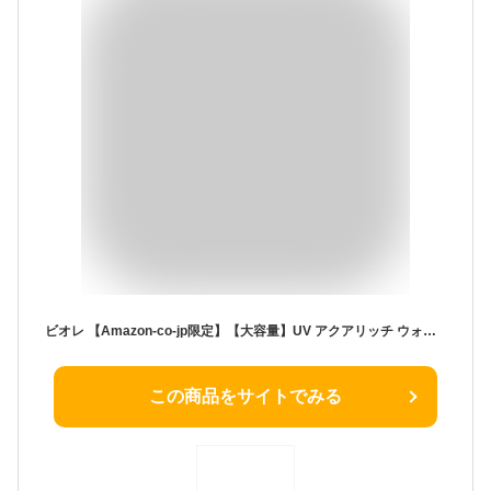
ビオレ 【Amazon-co-jp限定】【大容量】UV アクアリッチ ウォータリーエッセンス 110g (通常品の1.6倍) 日焼け止め SPF50+/PA++++
この商品をサイトでみる