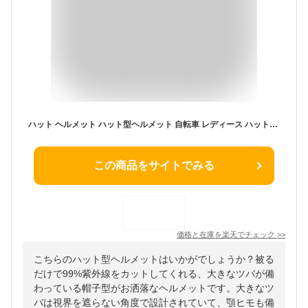
ハット ヘルメット ハット型ヘルメット 自転車 レディース ハット型 帽子 つば広 遮光 uvカット 日よけ 紫外線対策 ナイロン 撥水加工 大人用 おしゃれ メンズ バケットハット ひも付 飛ばない 頭部保護 軽量 通気性 蒸れない
この商品をサイトでみる
価格と在庫を
楽天
でチェック
>>
こちらのハット型ヘルメットはいかがでしょうか？被る
だけで99%紫外線をカットしてくれる、大きなツバが備
わっている帽子型がお洒落なヘルメットです。大きなツ
バは視界を遮らない角度で設計されていて、顎ヒモも備