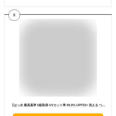
5
【はっ水 最高基準 5級取得 UVカット率 99.9% UPF50+ 洗える つば広】ベーシックエンチ Teflon Rain Hat テフロン レインハット 帽子 サファリハット フェス 日除け 撥水 折りたたみ アウトドア サーフハット WEB限定 オールシーズン 4色 レディース フリーサイズ hb-1626rk