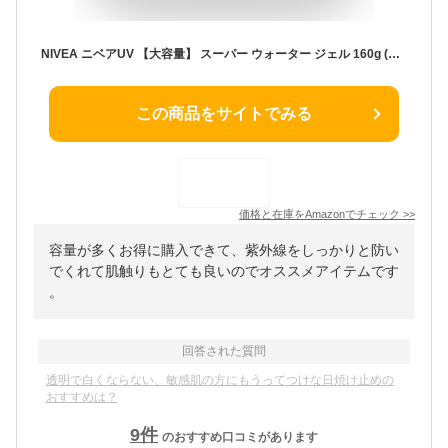
NIVEA ニベアUV 【大容量】 スーパー ウォーター ジェル 160g (通常品の2倍) 日焼け止め SPF50 / PA+++ 「 化粧水 感覚のUVジェル 」
この商品をサイトでみる
価格と在庫を
Amazon
でチェック
>>
容量が多くお得に購入できて、紫外線をしっかりと防い
でくれて肌触りもとても良いのでオススメアイテムです
。
回答された質問
透明で白くならない、敏感肌の方にもうってつけな日焼け止めの
おすすめは？
9
件
のおすすめ口コミがあります