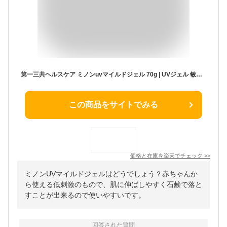
第一三共ヘルスケア ミノンuvマイルドジェル 70g | UVジェル 敏感肌 低刺激 ミノン 日焼け止め ベビー 赤ちゃん 子供 紫外線対策 SPF35 PA+++ 家族 アレルギーテスト済み 優しい
この商品をサイトでみる
価格と在庫を
楽天
でチェック
>>
ミノンUVマイルドジェルはどうでしょう？赤ちゃんか
ら使える低刺激のもので、肌に伸ばしやすく石鹸で落と
すことが出来るので使いやすいです。
回答された質問