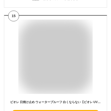
15
ビオレ 日焼け止め ウォータープルーフ 白くならない【ビオレ UV さらさらパーフェクトミルク SPF50+/PA++++】日焼け止め ウォータープルーフ 下地 日焼け止め 石鹸で落とせる 石鹸で落ちる 日焼け止め 顔用 体用 サラサラ べたつかない 紫外線対策 レジャー