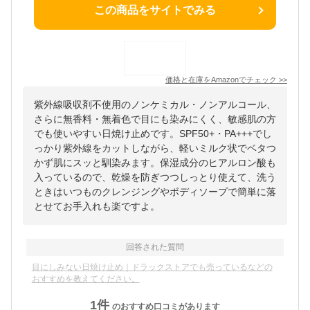
この商品をサイトでみる
価格と在庫を
Amazon
でチェック
>>
紫外線吸収剤不使用のノンケミカル・ノンアルコール、
さらに無香料・無着色で目にも染みにくく、敏感肌の方
でも使いやすい日焼け止めです。SPF50+・PA+++でし
っかり紫外線をカットしながら、軽いミルク状でベタつ
かず肌にスッと馴染みます。保湿成分のヒアルロン酸も
入っているので、乾燥を防ぎつつしっとり使えて、洗う
ときはいつものクレンジングやボディソープで簡単に落
とせてお手入れも楽ですよ。
回答された質問
目にしみない日焼け止め｜ドラックストアでも売っているなどの
おすすめを教えてください。
1
件
のおすすめ口コミがあります