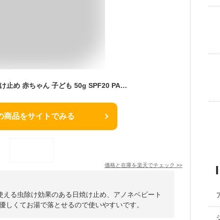
1日限定 P10倍★日焼け止め 赤ちゃん 子ども 50g SPF20 PA++ anonebaby トータルアウトドアUV アノネベビー 天然由来成分 UVケア 虫除け pm2.5 黄砂 抗炎症機能 バリア機能 保湿 かぶれ予防 無添加 新生児 ベビー親子 日焼け止め キッズ ベビー 子供
の商品をサイトでみる
価格と在庫を
楽天
でチェック
>>
使える虫除け効果のある日焼け止め、アノネベビート
に優しくてお湯で落とせるので使いやすいです。