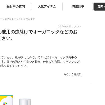
受付中の質問
人気アイテム
特集記事
質問
ージはプロモーションを含みます
204
View
26
コメント
め兼用の虫除けでオーガニックなどのお
ださい。
しています。肌が弱めなので、できればオーガニック成分中心
ます。香りの強さやベタつき具合、外遊びや公園、キャンプなど
商品を教えてください。
カウナラ編集部