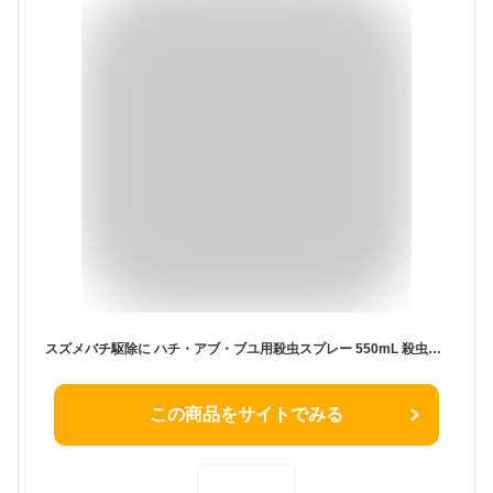
スズメバチ駆除に ハチ・アブ・ブユ用殺虫スプレー 550mL 殺虫剤 ハチ アブ ブヨ 対策に スズメバチ スプレー 駆除 殺虫剤 エアゾール スズメバチ退治 撃退 撃退スプレー 蜂 蜂の巣 殺虫 強力 雀蜂
この商品をサイトでみる