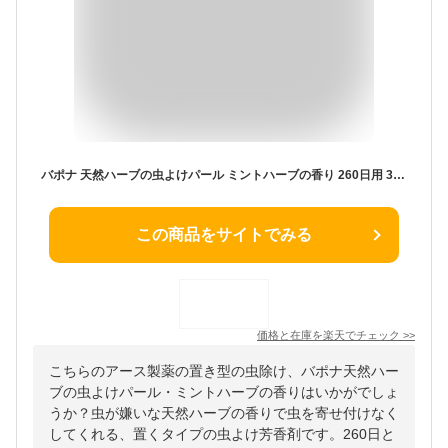
バポナ 天然ハーブの虫よけパール ミントハーブの香り 260日用 380g ＊アース製薬/虫がイヤがる天然ハーブ/涼しく感じる天然精油/虫を寄せ付けない/置く虫よけ芳香剤/玄関/お部屋/爽やか/香り約260日間持続/ニオイ消臭/緑茶抽出物/殺虫成分不使用/虫よけ 虫除け 置き型
この商品をサイトでみる
価格と在庫を
楽天
でチェック
>>
こちらのアース製薬の置き型の虫除け、バポナ天然ハー
ブの虫よけパール・ミントハーブの香りはいかがでしょ
うか？虫が嫌いな天然ハーブの香りで虫を寄せ付けなく
してくれる、置くタイプの虫よけ芳香剤です。260日と