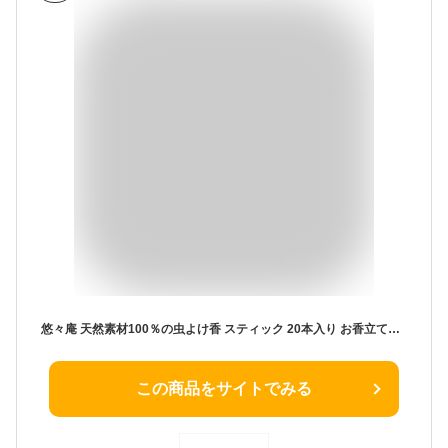
悠々庵 天然素材100％の虫よけ香 スティック 20本入り お香立てセット ／ 蚊 ニームオイル シトロネラオイル お香立て 吉創庵 日本製 メール便
この商品をサイトでみる