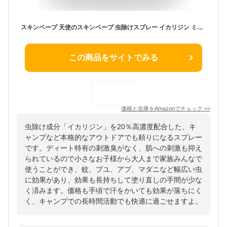
スキンベープ 天使のスキンベープ 虫除けスプレー イカリジン ミストタイプ 60ml プレミアム NHKいないいないばあっ! ワンワン ぽぅぽ トコジラミ適用
この商品をサイトでみる
価格と在庫を
Amazon
でチェック
>>
虫除け成分「イカリジン」を20％高濃度配合した、キ
ャンプなど本格的なアウトドアでも頼りになるスプレー
です。ディート特有の刺激臭がなく、肌への刺激も抑え
られているので小さなお子様から大人まで家族みんなで
使うことができ、蚊、ブユ、アブ、マダニなど幅広い虫
に効果があり、効果も長持ちして塗り直しの手間が少な
く済みます。価格も手頃で汗をかいても効果が落ちにく
く、キャンプでの長時間活動でも快適に過ごせますよ。