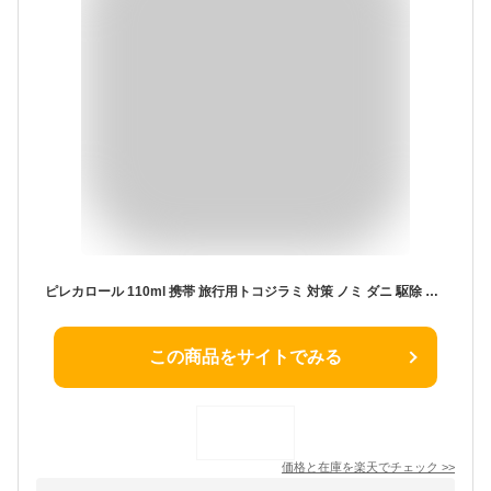
ピレカロール 110ml 携帯 旅行用トコジラミ 対策 ノミ ダニ 駆除 スプレー 寄せ付けない 部屋 蚊 コバエ ゴキブリ用 毛虫 無添加 化学成分不使用 殺虫剤 殺虫スプレー 虫除けスプレー 防虫 虫よけ 虫除け ペット 赤ちゃん 子ども 犬 猫 防虫剤 虫対策 キャンプ ゴキブリ 屋外
この商品をサイトでみる
価格と在庫を
楽天
でチェック
>>