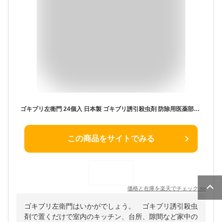
ゴキブリ左衛門 24個入 日本製 ゴキブリ誘引殺虫剤 防除用医薬部外品 対策 置くだけ 部屋 家中 室内 キッチン 台所 隙間 害虫対策 グッズ 春 夏 秋
この商品をサイトでみる
価格と在庫を
楽天
でチェック
>>
ゴキブリ左衛門はいかがでしょう。 ゴキブリ誘引殺虫
剤で置くだけで室内のキッチン、台所、隙間など家中の