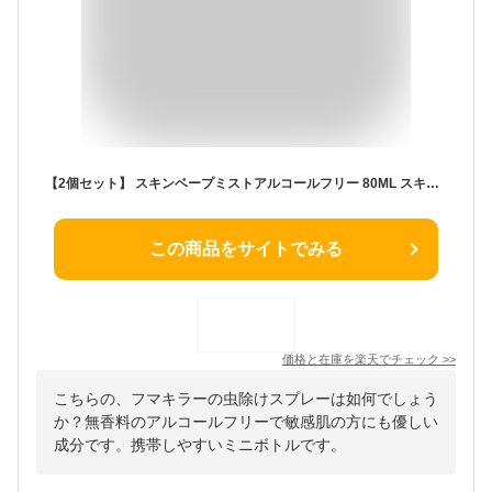
【2個セット】 スキンベープミストアルコールフリー 80ML スキンベープミスト イエダニ 虫対策 蚊除け ミスト 無香料 害虫駆除 屋内 夏対策 虫よけ フマキラー 携帯 レジャー マダニ 虫除け アルコールフリー トコジラミ 敏感肌 忌避 スプレー 屋外 敏感肌向け
この商品をサイトでみる
価格と在庫を
楽天
でチェック
>>
こちらの、フマキラーの虫除けスプレーは如何でしょう
か？無香料のアルコールフリーで敏感肌の方にも優しい
成分です。携帯しやすいミニボトルです。