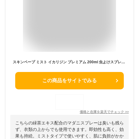
スキンベープ ミスト イカリジン プレミアム 200ml 虫よけスプレー 蚊よけ イエダニ マダニ イカリジン配合 服の上から 消臭成分配合 緑茶エキス 日本製 肌に優しい イヤなニオイが残らない フマキラー
この商品をサイトでみる
価格と在庫を
楽天
でチェック
>>
こちらの緑茶エキス配合のマダニスプレーは臭いも残ら
ず、衣類の上からでも使用できます。即効性も高く、効
果も持続。ミストタイプで使いやすく、肌に負担がかか