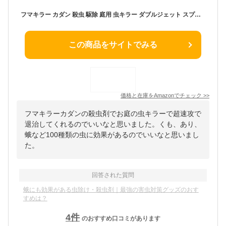
フマキラー カダン 殺虫 駆除 庭用 虫キラー ダブルジェット スプレー 480ml
この商品をサイトでみる
価格と在庫を
Amazon
でチェック
>>
フマキラーカダンの殺虫剤でお庭の虫キラーで超速攻で
退治してくれるのでいいなと思いました。くも、あり、
蛾など100種類の虫に効果があるのでいいなと思いまし
た。
回答された質問
蛾にも効果がある虫除け・殺虫剤｜最強の害虫対策グッズのおす
すめは？
4
件
のおすすめ口コミがあります