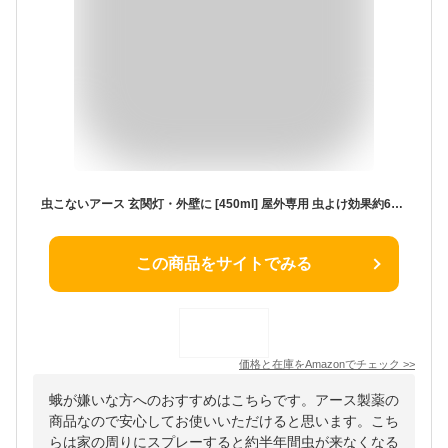
虫こないアース 玄関灯・外壁に [450ml] 屋外専用 虫よけ効果約6ヵ月続く長日数持続タイプ カメムシ 羽アリ ガ (アース製薬)
この商品をサイトでみる
価格と在庫を
Amazon
でチェック
>>
蛾が嫌いな方へのおすすめはこちらです。アース製薬の
商品なので安心してお使いいただけると思います。こち
らは家の周りにスプレーすると約半年間虫が来なくなる