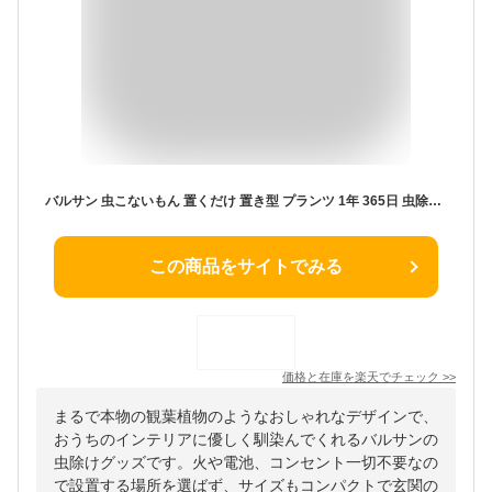
バルサン 虫こないもん 置くだけ 置き型 プランツ 1年 365日 虫除け 虫よけ ユスリカ 虫対策 防虫 無臭 6畳 玄関 リビング 窓際 寝室 トイレ 害虫 対策 お洒落 おしゃれ インテリア レック ダイレクト lec
この商品をサイトでみる
価格と在庫を
楽天
でチェック
>>
まるで本物の観葉植物のようなおしゃれなデザインで、
おうちのインテリアに優しく馴染んでくれるバルサンの
虫除けグッズです。火や電池、コンセント一切不要なの
で設置する場所を選ばず、サイズもコンパクトで玄関の