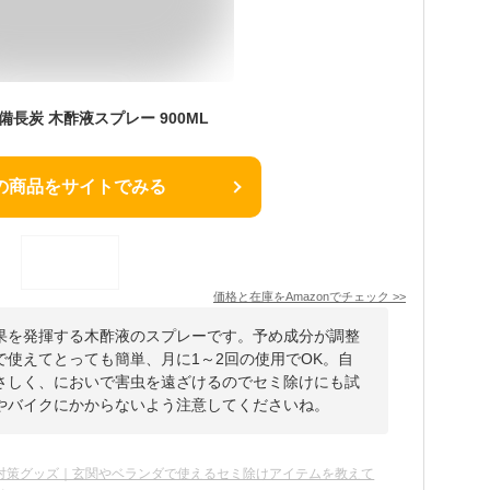
備長炭 木酢液スプレー 900ML
の商品をサイトでみる
価格と在庫を
Amazon
でチェック
>>
果を発揮する木酢液のスプレーです。予め成分が調整
使えてとっても簡単、月に1～2回の使用でOK。自
さしく、においで害虫を遠ざけるのでセミ除けにも試
やバイクにかからないよう注意してくださいね。
対策グッズ｜玄関やベランダで使えるセミ除けアイテムを教えて