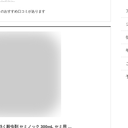
ください。
のおすすめ口コミがあります
セミ対策に セミにも効く殺虫剤 セミノック 300mL セミ用 殺虫剤強力 セミ クマゼミ アブラゼミ 蝉 カメムシ・スズメバチにも効く 不快害虫 駆除 退治 撃退 殺虫 スプレー 対策グッズ 業務用 ハチノックのメーカーが作ったセミ用殺虫剤