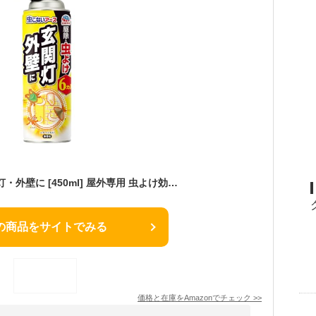
虫こないアース 玄関灯・外壁に [450ml] 屋外専用 虫よけ効果約6ヵ月続く長日数持続タイプ カメムシ 羽アリ ガ (アース製薬)
の商品をサイトでみる
価格と在庫を
Amazon
でチェック
>>