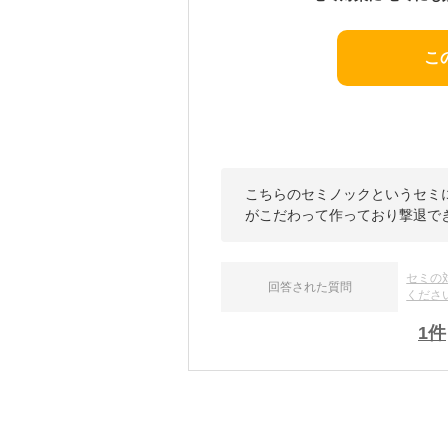
こ
こちらのセミノックというセミ
がこだわって作っており撃退で
セミの
回答された質問
くださ
1
件