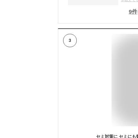
を教えて
9
件
3