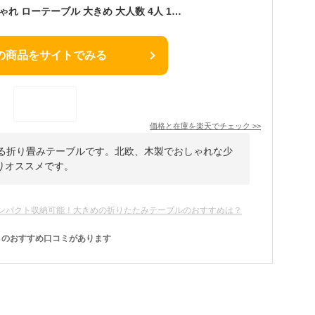
座卓 折りたたみ おしゃれ ローテーブル 大きめ 大人数 4人 120 食事 テーブル 折りたたみ 大きい テーブル 座敷 おしゃれ 北欧 木製 折りたたみテーブル 折り畳みテーブル 折り畳み 丈夫 ちゃぶ台 高さ35cm 6人 リビングテーブル センターテーブル ordy
の商品をサイトでみる
価格と在庫を
楽天
でチェック
>>
ける折り畳みテーブルです。北欧、木製でおしゃれな少
りオススメです。
ンパクト収納可能！大きめの折りたたみテーブルのおすすめは？
のおすすめ口コミがあります