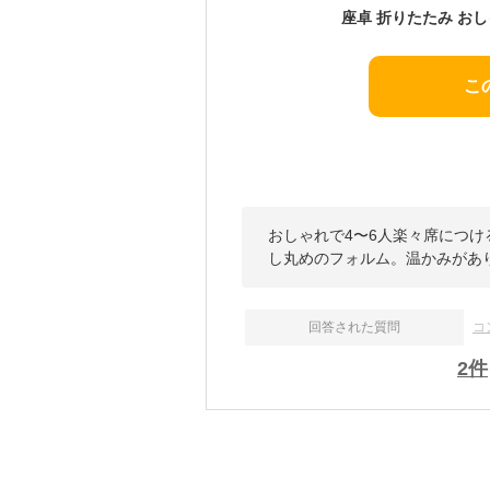
こ
おしゃれで4〜6人楽々席につ
し丸めのフォルム。温かみがあ
回答された質問
コ
2
件