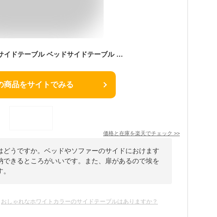
【クーポン配布中】 サイドテーブル ベッドサイドテーブル おしゃれ 北欧 サイドチェスト ベッドテーブル ソファーテーブル 白 ホワイト チェスト モダン マガジンラック 木製 引き出し 収納 コーヒーテーブル 収納棚 ナイトテーブル ベッドサイドチェスト ベッドサイド 収納
の商品をサイトでみる
価格と在庫を
楽天
でチェック
>>
はどうですか。ベッドやソファーのサイドにおけます
納できるところがいいです。また、扉があるので埃を
す。
おしゃれなホワイトカラーのサイドテーブルはありますか？