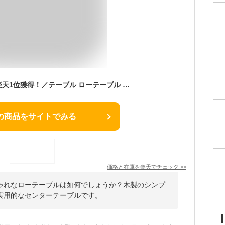
★期間限定価格★＼楽天1位獲得！／テーブル ローテーブル センターテーブル おしゃれ テーブル おしゃれ 北欧 リビングテーブル ローテーブル 引き出し 引出し 木製 収納 LTD-1148 収納付き コンパクト スリム 一人暮らし 【AR対応】
の商品をサイトでみる
価格と在庫を
楽天
でチェック
>>
ゃれなローテーブルは如何でしょうか？木製のシンプ
実用的なセンターテーブルです。