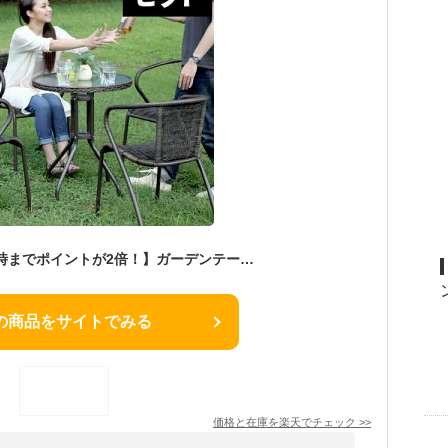
【本日限定！19〜24時までポイントが2倍！】ガーデンテーブル チェア セット ラタン調 ガーデンテーブルセット 屋外 4人 ガーデン テーブルセット おしゃれ 雨ざらし アルミ 軽量 チェアセット 5点 ベランダ ウッドデッキ用 アジアン 人工ラタン チェアセット
の商品をサイトでみる
価格と在庫を
楽天
でチェック
>>