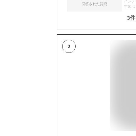
インテ
回答された質問
すめは
3
件
3