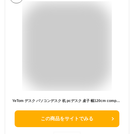
YeTom デスク パソコンデスク 机 pcデスク 桌子 幅120cm computer desk ワークデスク 左右入替可 引き出し付き 勉強机 学習机 bàn học 作業机 収納付きデスク ビンテージ
この商品をサイトでみる