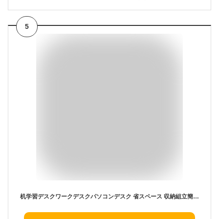
5
机学習デスクワークデスクパソコンデスク 省スペース 収納組立簡単一人暮らし インテリア勉強机シンプルワークデスク 90*60*72CM .4*23.6*28.3in オーク+グレーの椅子