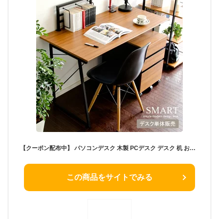
【クーポン配布中】 パソコンデスク 木製 PCデスク デスク 机 おしゃれ テーブル 北欧 シンプル リビング用 居間用 120cm幅 学習机 勉強机 大人 オフィス家具 オフィスデスク パソコン机 desk ミッドセンチュリー ワークデスク SMART（スマート）デスク 単体販売 ブラウン
この商品をサイトでみる