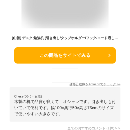
[山善] デスク 勉強机 (引き出し/タップホルダー/フック/コード通し) 幅100×奥行50×高さ73cm 木製 シンプル 学習机 組立品 キウイ SSDH-1050(KW)
この商品をサイトでみる
価格と在庫を
Amazon
でチェック
>>
Chess(50代・女性)
木製の机で品質が良くて、オシャレです。引き出しも付
いていて便利です。幅100×奥行50×高さ73cmのサイズ
で使いやすい大きさです。
全てのおすすめコメント
(
1
件)
>