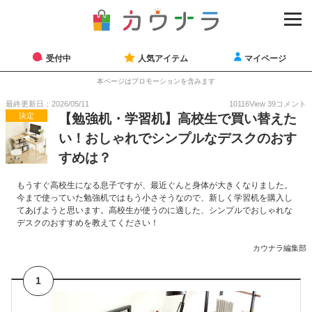
受付中
人気アイテム
マイページ
本ページはプロモーションを含みます
最終更新日：2026/05/11
10116
View
39
コメント
決定
【勉強机・学習机】高校生で買い替えた
い！おしゃれでシンプルなデスクのおす
すめは？
もうすぐ高校生になる息子ですが、最近ぐんと身体が大きくなりました。
今まで使っていた勉強机ではもう小さそうなので、新しく学習机を購入し
てあげようと思います。高校生が使うのに適した、シンプルでおしゃれな
デスクのおすすめを教えてください！
カウナラ編集部
1