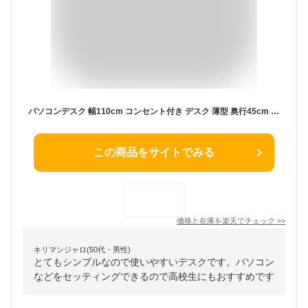
パソコンデスク 幅110cm コンセント付き デスク 薄型 奥行45cm テーブル 学習机 勉強机 作業台 スリム 作業机 収納 棚付きおしゃれ家具 学習デスク かわいい シンプル 木製 北欧 ワークデスク 一人暮らし 入学祝い 子供部屋 PCデスク テレワーク
この商品をサイトでみる
価格と在庫を
楽天
でチェック
>>
キリマンジャロ(50代・男性)
とてもシンプルなので使いやすいデスクです。パソコン
などをセッティングできるので高校生にもおすすめです