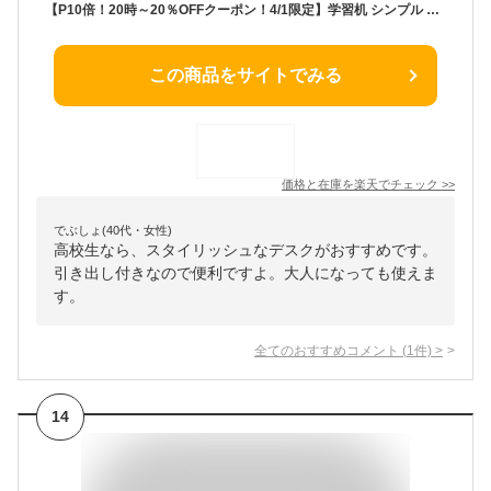
【P10倍！20時～20％OFFクーポン！4/1限定】学習机 シンプル 学習デスク 幅90 中学生 大人 パソコンデスク コンセント 引出し 鍵付き 勉強机 大学生 子供 テレワーク 在宅 天然木 無垢 ウォールナット コンパクト おしゃれ リビング FRINK 90 DESK ISSEIKI
この商品をサイトでみる
価格と在庫を
楽天
でチェック
>>
でぶしょ(40代・女性)
高校生なら、スタイリッシュなデスクがおすすめです。
引き出し付きなので便利ですよ。大人になっても使えま
す。
全てのおすすめコメント
(
1
件)
>
14