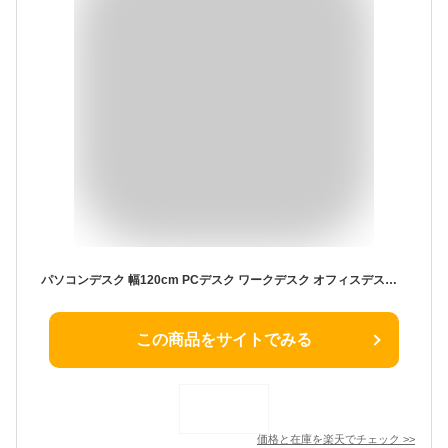
パソコンデスク 幅120cm PCデスク ワークデスク オフィスデスク おしゃれ 北欧 ナチュラル カントリー マリン風 シンプル 作業デスク 作業机 一人暮らし かわいい 木目 木製 金属脚 スチール 平机 テレワーク 在宅勤務 敬老の日
この商品をサイトでみる
価格と在庫を
楽天
でチェック
>>