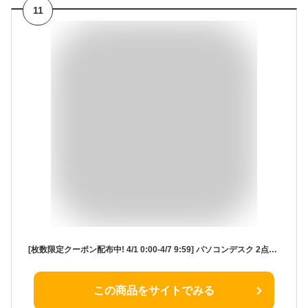
11
[枚数限定クーポン配布中! 4/1 0:00-4/7 9:59] パソコンデスク 2点セット デスク 幅120cm オフィスデスク パソコンラック 収納 システムデスク ワークデスク 机 つくえ 学習デスク 学習机 勉強机 大人 おしゃれ 木製 小学生 中学生 高校生 大学生 テレワーク
この商品をサイトでみる