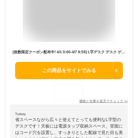
[枚数限定クーポン配布中! 4/1 0:00-4/7 9:59] L字デスク デスク ゲーミングデスク パソコンデスク L字型 PCデスク コーナーデスク L字型デスク ワークデスク 勉強机 大人 高校生 子供部屋 おしゃれ スチール脚 タップ収納 学習机 シンプル 幅120 幅80 オフィスデスク
この商品をサイトでみる
価格と在庫を
楽天
でチェック
>>
Turkey
省スペースながら広々と使えてとっても便利なL字型の
デスクです！天板には電源タップ収納スペース、背面に
はコード穴を設置し、すっきりとした配線で見た目も美