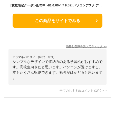
[枚数限定クーポン配布中! 4/1 0:00-4/7 9:59] パソコンデスク デスク 机 180 書斎 収納 システムデスク ゲーミングデスク オフィスデスク 学習机 PCデスク パソコン台 本棚 勉強机 学習デスク 子供 奥行70cm 作業台 在宅 テレワーク 高校生 大学生 大人 部屋
この商品をサイトでみる
価格と在庫を
楽天
でチェック
>>
アッマネバカリィー(60代・男性)
シンプルなデザインで収納力のある学習机がおすすめで
す。高校生向きだと思います。パソコンが置けますし、
本もたくさん収納できます。勉強がはかどると思います
。
全てのおすすめコメント
(
1
件)
>