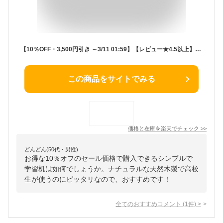
【10％OFF・3,500円引き ～3/11 01:59】【レビュー★4.5以上】【AR対応商品】 学習机 学習デスク 勉強机 つくえ 机 デスク pcデスク シンプル コンパクト 小学生 女の子 男の子 中学生 高校生 無垢 天然木 木製 引き出し 収納 おしゃれ コンセント L-DESK ISSEIKI
この商品をサイトでみる
価格と在庫を
楽天
でチェック
>>
どんどん(50代・男性)
お得な10％オフのセール価格で購入できるシンプルで
学習机は如何でしょうか。ナチュラルな天然木製で高校
生が使うのにピッタリなので、おすすめです！
全てのおすすめコメント
(
1
件)
>