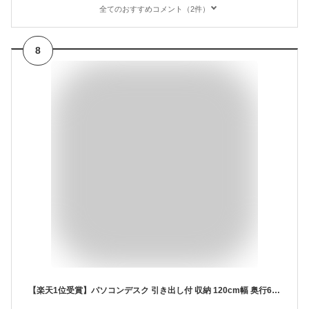
全てのおすすめコメント（2件）
8
【楽天1位受賞】パソコンデスク 引き出し付 収納 120cm幅 奥行60cm 木製 デスク 木目調 書斎机 書斎デスク 勉強机 学習机 学習デスク ミシン台 おしゃれ 大人 シンプル 新生活 ブラウン ホワイト 机 子供 テレワーク 在宅勤務 リモートワーク 在宅ワーク PCデスク 机 つくえ