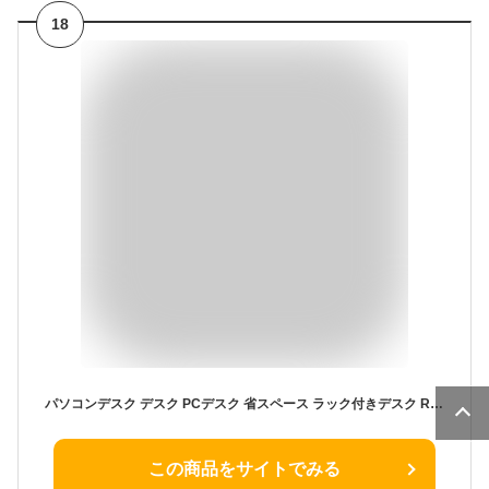
18
パソコンデスク デスク PCデスク 省スペース ラック付きデスク RTPCD-1200 勉強机 大人 ラック テーブル シンプル ラック 棚 インテリア テーブル スチール テレワーク 在宅勤務 在宅ワーク 在宅 送料無料【D】
この商品をサイトでみる