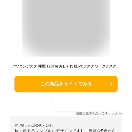
パソコンデスク l字型 120cm おしゃれ 机 PCデスク ワークデスク コーナーデスク ゲーミングデスク オフィスデスク 学習机 勉強机 作業机 シンプル 北欧 収納 棚付き ラック付き ディスプレイ棚付き L字デスク 120cm幅 merrily〔メラリー〕 デスク単体販売
この商品をサイトでみる
価格と在庫を
楽天
でチェック
>>
デブ猫ちゃん(40代・女性)
長く使えるシンプルなデザインですし、豊富な5色から