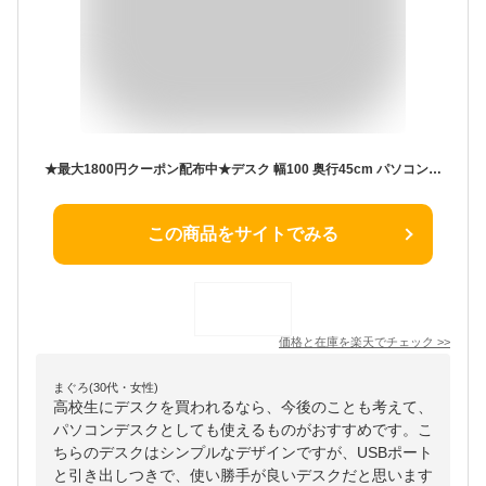
★最大1800円クーポン配布中★デスク 幅100 奥行45cm パソコンデスク USB コンセント 引き出し ネイルデスク おしゃれ 木製 pcデスク 学習デスク 机 収納 コンパクト ハイタイプ 子供 学習机 勉強机 ワークデスク ワーキングデスク 大人 省スペース シンプル スリム
この商品をサイトでみる
価格と在庫を
楽天
でチェック
>>
まぐろ(30代・女性)
高校生にデスクを買われるなら、今後のことも考えて、
パソコンデスクとしても使えるものがおすすめです。こ
ちらのデスクはシンプルなデザインですが、USBポート
と引き出しつきで、使い勝手が良いデスクだと思います