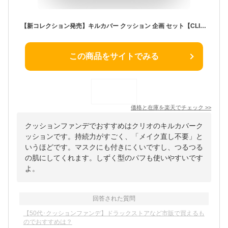
【新コレクション発売】キルカバー クッション 企画 セット【CLIO（クリオ）公式】メイク クッションファンデ ファンデ ベース カバー力 毛穴カバー メッシュ グロウ 韓国ヘリテージ コレクション 韓国 コスメ
この商品をサイトでみる
価格と在庫を
楽天
でチェック
>>
クッションファンデでおすすめはクリオのキルカバーク
ッションです。持続力がすごく、「メイク直し不要」と
いうほどです。マスクにも付きにくいですし、つるつる
の肌にしてくれます。しずく型のパフも使いやすいです
よ。
回答された質問
【50代･クッションファンデ】ドラックストアなど市販で買えるも
のでおすすめは？