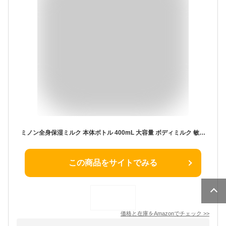
ミノン全身保湿ミルク 本体ボトル 400mL 大容量 ボディミルク 敏感肌 肌あれ防止 保湿 乾燥対策 弱酸性 低刺激性 【医薬部外品】
この商品をサイトでみる
価格と在庫を
Amazon
でチェック
>>