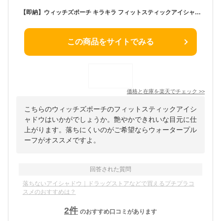
【即納】ウィッチズポーチ キラキラ フィットスティックアイシャドウ witch's pouch 韓国コスメ 高密着 ペンシルタイプ アイシャドー パール ウォータープルーフ にじまない よれない 汗に強い ナチュラル かわいい 綺麗め つや ラメ
この商品をサイトでみる
価格と在庫を
楽天
でチェック
>>
こちらのウィッチズポーチのフィットスティックアイシ
ャドウはいかがでしょうか。艶やかできれいな目元に仕
上がります。落ちにくいのがご希望ならウォータープル
ーフがオススメですよ。
回答された質問
落ちないアイシャドウ｜ドラッグストアなどで買えるプチプラコ
スメのおすすめは？
2
件
のおすすめ口コミがあります