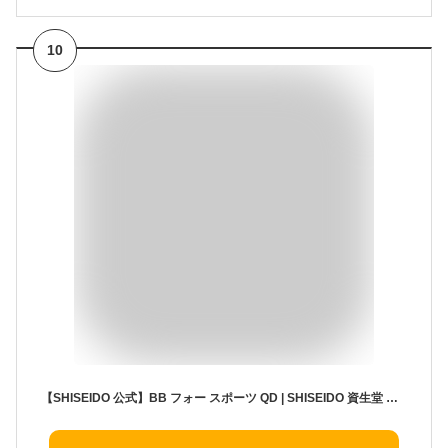
10
【SHISEIDO 公式】BB フォー スポーツ QD | SHISEIDO 資生堂 シセイドウ | サンケア BBクリーム ファンデーション ファンデ プロテクター 日焼け止め