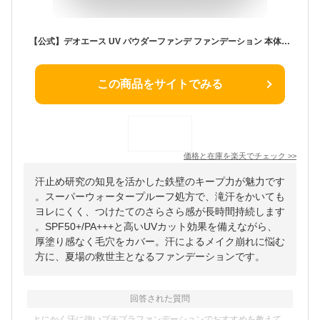
【公式】デオエース UV パウダーファンデ ファンデーション 本体 + 詰め替え用レフィルセット SPF50+/PA+++ UVカット ライトベージュ スーパーウォータープルーフ スウェットプルーフ 顔汗 汗 皮脂 毛穴 さらさら 崩れない
この商品をサイトでみる
価格と在庫を
楽天
でチェック
>>
汗止め研究の知見を活かした鉄壁のキープ力が魅力です
。スーパーウォータープルーフ処方で、滝汗をかいても
ヨレにくく、つけたてのさらさら感が長時間持続します
。SPF50+/PA+++と高いUVカット効果を備えながら、
厚塗り感なく毛穴をカバー。汗によるメイク崩れに悩む
方に、夏場の救世主となるファンデーションです。
回答された質問
とにかく汗に強いプチプラファンデーションでおすすめを教えて