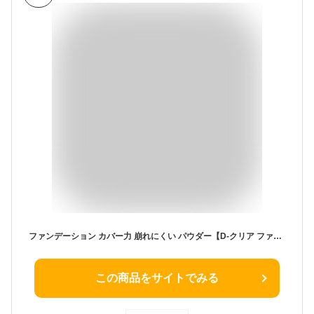
ファンデーション カバー力 崩れにくい パウダー【D-クリア ファンデーション 12g】 毛穴レス 陶器肌 フィルター肌 敏感肌 混合肌 インナードライ 韓国コスメ ミネラル 60代 プレゼント プチプラ d-ray
この商品をサイトでみる