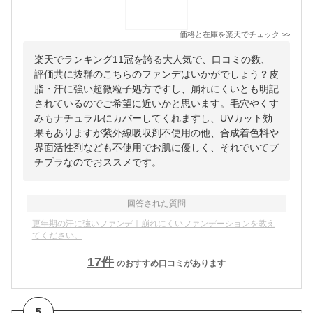
価格と在庫を
楽天
でチェック
>>
楽天でランキング11冠を誇る大人気で、口コミの数、
評価共に抜群のこちらのファンデはいかがでしょう？皮
脂・汗に強い超微粒子処方ですし、崩れにくいとも明記
されているのでご希望に近いかと思います。毛穴やくす
みもナチュラルにカバーしてくれますし、UVカット効
果もありますが紫外線吸収剤不使用の他、合成着色料や
界面活性剤なども不使用でお肌に優しく、それでいてプ
チプラなのでおススメです。
回答された質問
更年期の汗に強いファンデ｜崩れにくいファンデーションを教え
てください。
17
件
のおすすめ口コミがあります
5