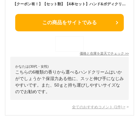
【クーポン有！】【セット割】【4本セット】ハンド&ボディクリーム50g選べる4本セットハンドクリーム 金木犀 ハンドケア ボディケア 保湿 うるおい おしゃれ ギフト プチギフト プレゼント 贈り物 ギフトセット 人気 美容室専売 いい香り 乾燥 敏感肌
この商品をサイトでみる
価格と在庫を
楽天
でチェック
>>
かなたは(30代・女性)
こちらの6種類の香りから選べるハンドクリームはいか
がでしょうか？保湿力ある他に、スッと伸び手になじみ
やすいです。また、50ｇと持ち運びしやすいサイズな
のでお勧めです。
全てのおすすめコメント
(
1
件)
>