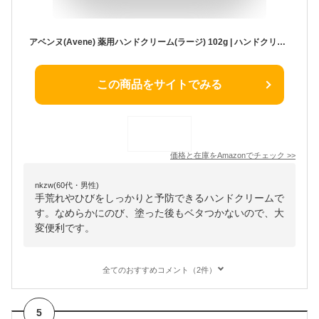
アベンヌ(Avene) 薬用ハンドクリーム(ラージ) 102g | ハンドクリーム ・ ハンドケア | クリーム状 | 無香料 | デリケート 手荒れ予防 高保湿 あかぎれ メンズ | 敏感肌 ダーマコスメ 資生堂
この商品をサイトでみる
価格と在庫を
Amazon
でチェック
>>
nkzw(60代・男性)
手荒れやひびをしっかりと予防できるハンドクリームで
す。なめらかにのび、塗った後もベタつかないので、大
変便利です。
全てのおすすめコメント（2件）
5