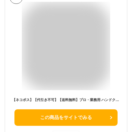
【ネコポス】【代引き不可】【送料無料】プロ・業務用 ハンドクリーム 60g×3個セット 平野レミ プロ業務用ハンドクリーム 保湿 ハンドケア しわ 手荒れ ささくれ 保湿クリーム あかぎれ ひびわれ 天然成分 ゆず バラ 無香料 しっとり プロ業務用
この商品をサイトでみる