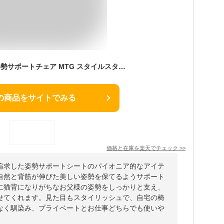
【選べるW特典a】 姿勢サポートチェア MTG スタイルスタンダード Style Standard 正規品 F01 生地あり N01 生地なし 姿勢ケア 抗菌 撥水 お手入れ簡単 体圧分散 骨盤 チェア 猫背 矯正 座椅子 姿勢が良くなる 腰痛対策 姿勢改善
の商品をサイトでみる
価格と在庫を
楽天
でチェック
>>
追求した姿勢サポートシートのパイオニア的なアイテ
自然と背筋が伸びた美しい姿勢を保てるようサポート
に猫背になりがちなお父様の姿勢をしっかりと支え、
せてくれます。見た目もスタイリッシュで、自宅の椅
なく馴染み、プライベートとお仕事どちらでも使いや