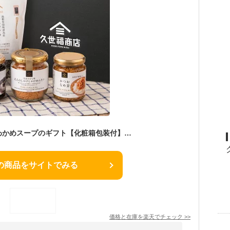
ごはんのお供と天然わかめスープのギフト【化粧箱包装付】グルメ のし 内祝い おしゃれ 贈り物 食品 夏ギフト 中元 お礼 お祝い プレゼント 贈答 お返し ご挨拶 ご進物 内祝 出産 結婚 快気 誕生日 記念日 引越し 香典 法要 久世福 サンクゼール DMG0829
の商品をサイトでみる
価格と在庫を
楽天
でチェック
>>