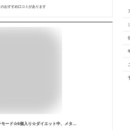
のおすすめ口コミがあります
【低糖質】プリンアラモード☆6個入り☆ダイエット中、メタボ、糖尿病の方にもおすすめ。☆ギフトにも☆ ギフト プレゼント ロカボ ホワイトデーギフト 父の日ギフト 敬老の日 母の日ギフト 父の日ギフト お中元