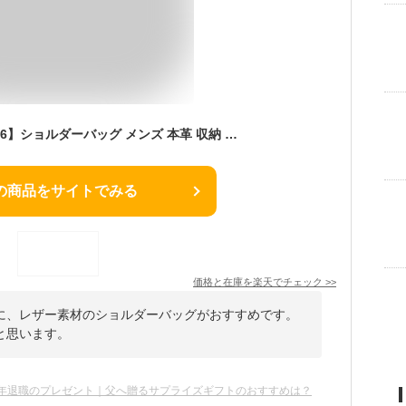
【3冠獲得 高評価★4.6】ショルダーバッグ メンズ 本革 収納 大容量 肩掛け＆斜めがけ対応 バッグ 2WAY・3WAY サコッシュ ミニ ショルダー 調節 薄マチ レザー 革 薄い スリム 軽量 ブランド スマート 牛革 薄型 ハレルヤ
の商品をサイトでみる
価格と在庫を
楽天
でチェック
>>
に、レザー素材のショルダーバッグがおすすめです。
と思います。
年退職のプレゼント｜父へ贈るサプライズギフトのおすすめは？