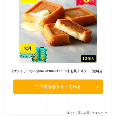
【エントリーでP5倍8/4 20:00-8/11 1:59】お菓子 ギフト【送料込み バターフィナンシェ12個入】 個包装 スイーツ フィナンシェ 焼き菓子 洋菓子 内祝 お祝 出産祝 お礼 おしゃれ 退職 菓子折り ご挨拶 ギフト バターバトラー お供え お中元 御中元 夏ギフト 暑中見舞い
この商品をサイトでみる
価格と在庫を
楽天
でチェック
>>