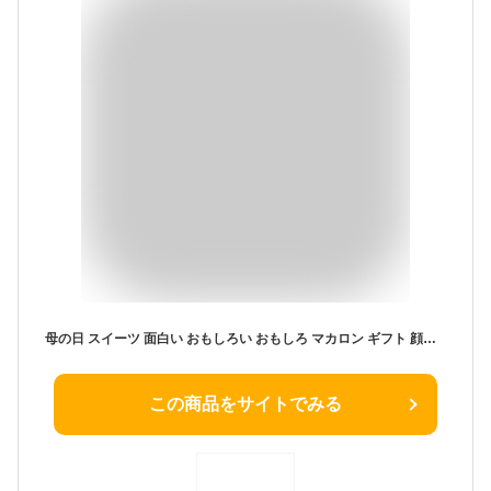
母の日 スイーツ 面白い おもしろい おもしろ マカロン ギフト 顔マカロン 5個入 顔 マカロン お菓子 子供 贈り物 お返し 記念日 誕生日プレゼント プチギフト 詰め合わせ セット お取り寄せ 写真入り オリジナル 美味しい 個包装 有名 焼き菓子
この商品をサイトでみる