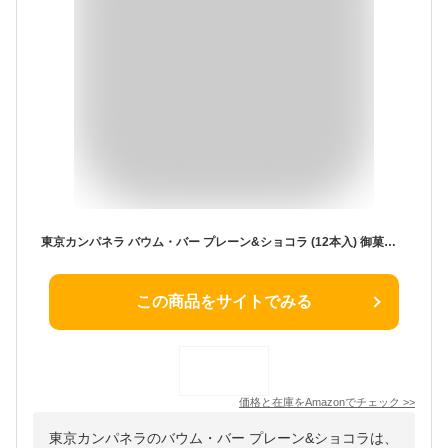
東京カンパネラ バウム・バー プレーン&ショコラ (12本入) 御菓子 ギフト 東京 バームクーヘン 退職 御菓子 東京土産 菓子折り クッキー ギフト 御菓子 洋菓子 焼き菓子 手土産 御菓子 人気 お土産 プレゼント ギフト 贈り物 バウム クリスマス
この商品をサイトでみる
価格と在庫を
Amazon
でチェック
>>
東京カンパネラのバウム・バー プレーン&ショコラは、