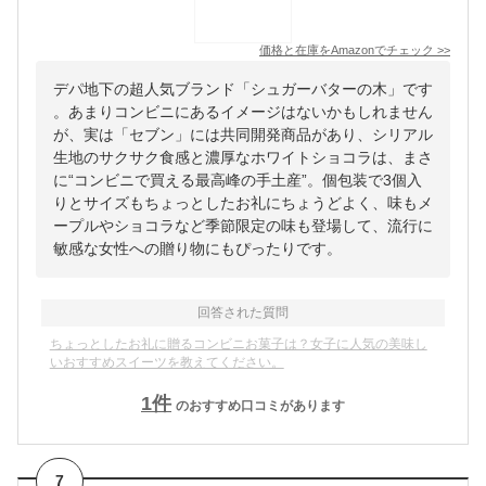
価格と在庫を
Amazon
でチェック
>>
デパ地下の超人気ブランド「シュガーバターの木」です
。あまりコンビニにあるイメージはないかもしれません
が、実は「セブン」には共同開発商品があり、シリアル
生地のサクサク食感と濃厚なホワイトショコラは、まさ
に“コンビニで買える最高峰の手土産”。個包装で3個入
りとサイズもちょっとしたお礼にちょうどよく、味もメ
ープルやショコラなど季節限定の味も登場して、流行に
敏感な女性への贈り物にもぴったりです。
回答された質問
ちょっとしたお礼に贈るコンビニお菓子は？女子に人気の美味し
いおすすめスイーツを教えてください。
1
件
のおすすめ口コミがあります
7