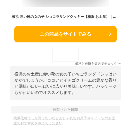
横浜 赤い靴の女の子 ショコラサンドクッキー【横浜 お土産】｜チョコサンド クッキー ガレット ショートブレッド お菓子 洋菓子 神奈川土産 おみやげ 横浜土産 お取り寄せ 手土産 贈り物 ギフト
この商品をサイトでみる
価格と在庫を
楽天
でチェック
>>
横浜のお土産に赤い靴の女の子いちごラングドシャはい
かがでしょうか。ココアとイチゴクリームの豊かな香り
と風味が口いっぱいに広がり美味しいです。パッケージ
もかわいいのでオススメします。
回答された質問
横浜元町でしか買えないなどおしゃれなお菓子やスイーツのお土
産でおすすめを教えてください