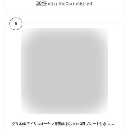
30
件
のおすすめ口コミがあります
5
グリル鍋 アイリスオーヤマ電気鍋 おしゃれ 3種プレート付き コンパクト 鍋 サーモスタット 深型プレート たこ焼き 焼肉 電気グリル鍋 小型鍋 電気なべ ホットプレート ライトグレー オレンジ IGU-P3-H/D 送料無料 【UP】 【NX】[LP]