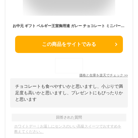
お中元 ギフト ベルギー王室御用達 ガレー チョコレート ミニバー24本入(送料込) 詰め合わせ 2026 御 中元 ギフト お菓子 スイーツ チョコ 個包装 小分け 会社 職場 退職 祝い 挨拶 お礼 手土産 誕生日 プレゼント 有名 高級 可愛い おしゃれ 人気
この商品をサイトでみる
価格と在庫を
楽天
でチェック
>>
チョコレートも食べやすいかと思いますし、小ぶりで満
足度も高いかと思いますし、プレゼントにもぴったりか
と思います
回答された質問
ホワイトデー｜お返しにセンスのいい高級スイーツでおすすめを
教えてください。