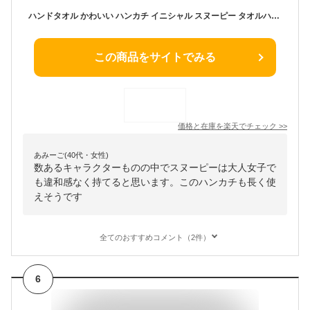
ハンドタオル かわいい ハンカチ イニシャル スヌーピー タオルハンカチ ミニタオル かわいい シンプル 刺繍 ハンカチ レディース ハンドタオル 中学生 タオル 綿 女性 ブランド 子供 西川 キャラクター プレゼント お返し 通勤 A C E H I K L M N O R S T Y メール便OK
この商品をサイトでみる
価格と在庫を
楽天
でチェック
>>
あみーご(40代・女性)
数あるキャラクターものの中でスヌーピーは大人女子で
も違和感なく持てると思います。このハンカチも長く使
えそうです
全てのおすすめコメント（2件）
6