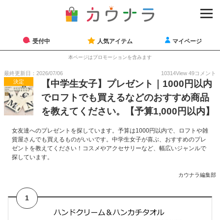
受付中
人気アイテム
マイページ
本ページはプロモーションを含みます
最終更新日：2026/07/06
10314
View
49
コメント
決定
【中学生女子】プレゼント｜1000円以内
でロフトでも買えるなどのおすすめ商品
を教えてください。【予算1,000円以内】
女友達へのプレゼントを探しています。予算は1000円以内で、ロフトや雑
貨屋さんでも買えるものがいいです。中学生女子が喜ぶ、おすすめのプレ
ゼントを教えてください！コスメやアクセサリーなど、幅広いジャンルで
探しています。
カウナラ編集部
1