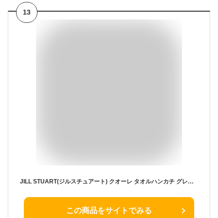
13
JILL STUART(ジルスチュアート) クオーレ タオルハンカチ グレー パッケージ入り プチギフト リボン フラワー 58-3239090 約25×25cm
この商品をサイトでみる