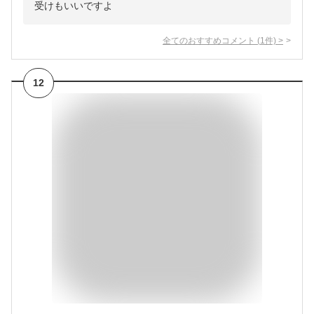
受けもいいですよ
全てのおすすめコメント
(
1
件)
>
12