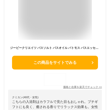
ジーピークリエイツ バスソルト バスオイル パトモス バスエッセンス セブンハーツ アラカルトN 7P GPクリエイツ 入浴剤 アロマ おしゃれ かわいい ギフト プチギフト
この商品をサイトでみる
価格と在庫を
楽天
でチェック
>>
クミカン(40代・女性)
こちらの入浴剤はカラフルで見た目もおしゃれ。プチギ
フトにも良く、癒される香りでリラックス効果も。女性