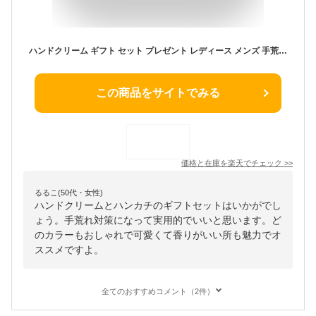
ハンドクリーム ギフト セット プレゼント レディース メンズ 手荒れ 安い ハンカチ 女性 男性 ハンカチタオル お礼 おしゃれ 結婚式 粗品 記念品 誕生日 贈り物 ハンドクリームセット 可愛い 妻 奥さん 女友達 彼女 クリスマス フラワーガーデン はちみつ 送料無料
この商品をサイトでみる
価格と在庫を
楽天
でチェック
>>
るるこ(50代・女性)
ハンドクリームとハンカチのギフトセットはいかがでし
ょう。手荒れ対策になって実用的でいいと思います。ど
のカラーもおしゃれで可愛くて香りがいい所も魅力でオ
ススメですよ。
全てのおすすめコメント（2件）