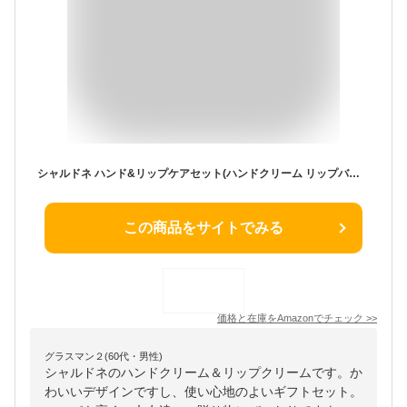
シャルドネ ハンド&リップケアセット(ハンドクリーム リップバーム マスカット プレゼント ギフト 贈り物 女性 男性 人気 お礼 お返し 送別 誕生日 母の日)
この商品をサイトでみる
価格と在庫を
Amazon
でチェック
>>
グラスマン２(60代・男性)
シャルドネのハンドクリーム＆リップクリームです。か
わいいデザインですし、使い心地のよいギフトセット。