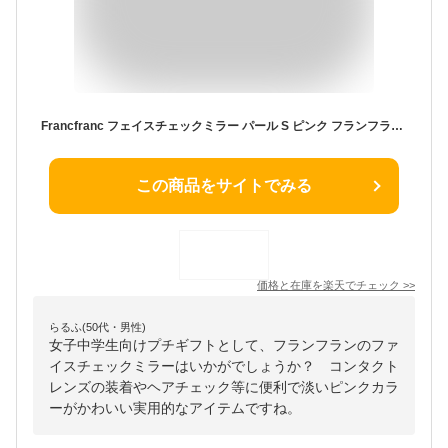
Francfranc フェイスチェックミラー パール S ピンク フランフラン メイク道具・美容器具 手鏡・メイクミラー ピンク
この商品をサイトでみる
価格と在庫を
楽天
でチェック
>>
らるふ(50代・男性)
女子中学生向けプチギフトとして、フランフランのファ
イスチェックミラーはいかがでしょうか？ コンタクト
レンズの装着やヘアチェック等に便利で淡いピンクカラ
ーがかわいい実用的なアイテムですね。