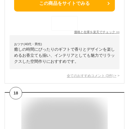
この商品をサイトでみる
価格と在庫を
楽天
でチェック
>>
おツナ(40代・男性)
癒しの時間にぴったりのギフトで香りとデザインを楽し
めるお香立ても揃い、インテリアとしても魅力でリラッ
クスした空間作りにおすすめです。
全てのおすすめコメント
(
3
件)
>
18