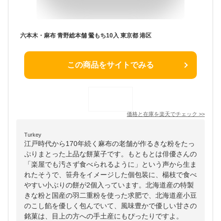
六本木・麻布 青野総本舗 鶯もち10入 東京都 港区
この商品をサイトでみる
価格と在庫を
楽天
でチェック
>>
Turkey
江戸時代から170年続く麻布の老舗が作るきな粉をたっ
ぷりまとった上品な餅菓子です。もともとは俳優さんの
「楽屋でも汚さず食べられるように」という声から生ま
れたそうで、笹舟をイメージした個包装に、楊枝で食べ
やすい小ぶりの餅が2個入っています。北海道産の特製
きな粉と国産の羽二重粉を使った求肥で、北海道産小豆
のこし餡を優しく包んでいて、風味豊かで優しい甘さの
銘菓は、目上の方への手土産にもぴったりですよ。