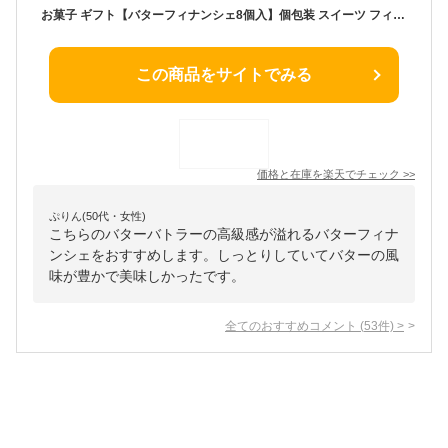
お菓子 ギフト【バターフィナンシェ8個入】個包装 スイーツ フィナンシェ 焼き菓子 洋菓子 内祝い お祝い お礼 可愛い おしゃれ 職場 ご挨拶 東京 お土産 人気 プレゼント バターバトラー お供え お中元 夏ギフト 暑中見舞い
この商品をサイトでみる
価格と在庫を
楽天
でチェック
>>
ぷりん(50代・女性)
こちらのバターバトラーの高級感が溢れるバターフィナ
ンシェをおすすめします。しっとりしていてバターの風
味が豊かで美味しかったです。
全てのおすすめコメント
(
53
件)
>