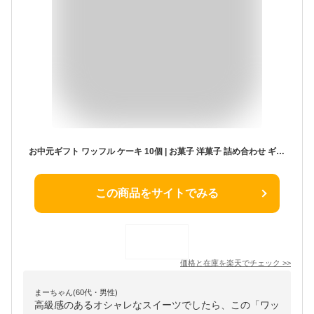
お中元ギフト ワッフル ケーキ 10個 | お菓子 洋菓子 詰め合わせ ギフト 個包装 お中元 御中元 ワッフルケーキ スイーツ 冷凍 お取り寄せスイーツ 女性 彼女 妻 お中元スイーツギフト 誕生日プレゼント ワッフルサンド かわいい おしゃれ 手土産 お礼 3000円 送料無料
この商品をサイトでみる
価格と在庫を
楽天
でチェック
>>
まーちゃん(60代・男性)
高級感のあるオシャレなスイーツでしたら、この「ワッ