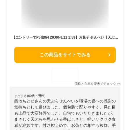
【エントリーでP5倍8/4 20:00-8/11 1:59】お菓子 せんべい【天ぷらせんべい12枚入】 築地ちとせ 和菓子 焼き菓子 煎餅 ギフト 個包装 内祝い お祝い お祝い返し 出産祝い 結婚祝い お礼 職場 退職 菓子折り ご挨拶 香典返し 快気祝い 人気 東京土産 夏ギフト 暑中見舞い
この商品をサイトでみる
価格と在庫を
楽天
でチェック
>>
まさまさ(60代・男性)
築地ちとせさんの天ぷらせんべいを職場の皆への感謝の
気持ちとして選びました。個包装で配りやすく、見た目
も上品で大変好評でした。自宅でもいただきましたが、
まさしく天ぷらを思わせる香ばしさと、軽いサクサク食
感が絶妙です。甘さ控えめで、お茶との相性も抜群。手