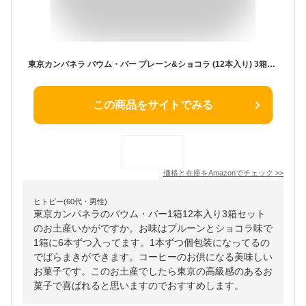
東京カンパネラ バウム・バー プレーン&ショコラ (12本入り) 3箱セット 個包装 御菓子 ギフト 御菓子 詰め合わせ 洋菓子 焼き菓子 御菓子 東京 お土産 バウム カンパネラ ギフト 人気ランキング ギフト 贈り物 バウム パーティー お中元
この商品をサイトでみる
価格と在庫を
Amazon
でチェック
>>
ヒトピー(60代・男性)
東京カンパネラのバウム・バー1箱12本入り3箱セット
のお土産いかがですか。お味はプルーンとショコラ味で
1箱に6本ずつ入ってます。1本ずつ個包装になってるの
でばらまきができます。コーヒーのお供になる美味しい
お菓子です。このお土産でしたら東京の高級感のあるお
菓子で喜ばれると思いますのでおすすめします。