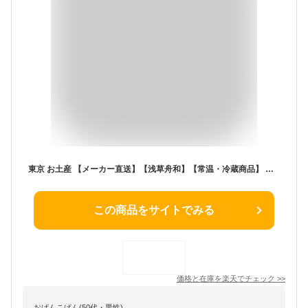
東京 お土産 【メーカー直送】【浅草舟和】【常温・冷蔵商品】 浅草 舟和 すぐれもん 8個入 東京土産 レモンケーキ 和菓子 母の日 父の日 敬老の日 お中元 御中元 お歳暮 御歳暮 内祝い お取り寄せ ギフト プレゼント のし可 【沖縄・離島不可】
この商品をサイトでみる
価格と在庫を
楽天
でチェック
>>
おぱんこぱん(50代・男性)