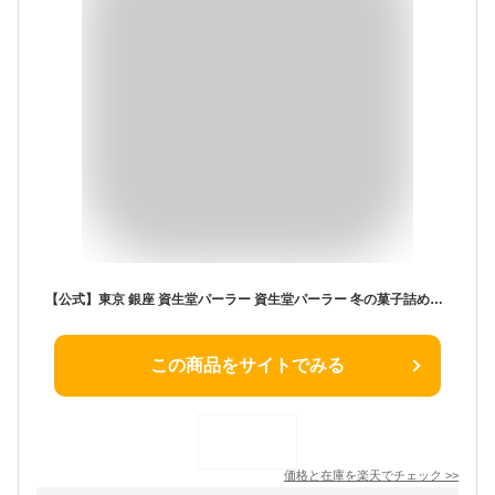
【公式】東京 銀座 資生堂パーラー 資生堂パーラー 冬の菓子詰め合わせ DJ50 数量 限定 チョコ ラングドシャ クッキー サブレ 5種52個 大容量 個包装 人気 お歳暮 ギフト お菓子 洋菓子 スイーツ 贈答 ご挨拶 御歳暮 歳暮 御年賀 お年賀 お祝い 包装 のし 送料無料
この商品をサイトでみる
価格と在庫を
楽天
でチェック
>>