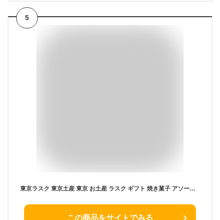
5
東京ラスク 東京土産 東京 お土産 ラスク ギフト 焼き菓子 アソート2種詰合せ16枚入 キャラメル シュガーバター 自分ギフト 帰省土産 プレゼント 春ギフト お返し お祝い 卒業 入学 退職 詰め合わせ ラスク 洋菓子 焼菓子 スイーツ
この商品をサイトでみる