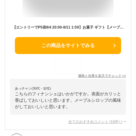
【エントリーでP5倍8/4 20:00-8/11 1:59】お菓子 ギフト【メープルフィナンシェ6個入 】個包装 スイーツ ギフト フィナンシェ プレゼント 焼き菓子 洋菓子 内祝い お祝 出産祝 結婚内祝い お礼 可愛い 職場 退職 東京 お土産 ザ・メープルマニア 夏ギフト 暑中見舞い
この商品をサイトでみる
価格と在庫を
楽天
でチェック
>>
あっチャン(30代・女性)
こちらのフィナンシェはいかがですか。表面がカリッと
香ばしておいしいと思います。メープルシロップの風味
がしておいしいと思います。
全てのおすすめコメント
(
19
件)
>