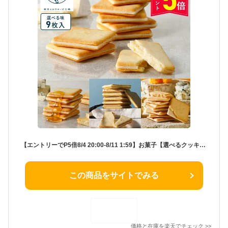
【エントリーでP5倍8/4 20:00-8/11 1:59】お菓子【選べるクッキー9枚】東京ミルクチーズ工場 個包装 可愛い おしゃれ クッキー チーズ 焼き菓子 洋菓子 プレゼント ギフト 内祝い お返し お祝い お礼 職場 退職 ご挨拶 菓子折り 東京 お土産 手土産 人気 お中元 御中元
この商品をサイトでみる
価格と在庫を
楽天
でチェック
>>