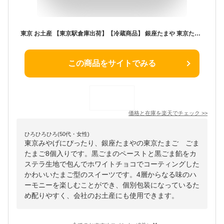
東京 お土産 【東京駅倉庫出荷】【冷蔵商品】 銀座たまや 東京たまご ごまたまご 8個入 おみやげ 土産 東京みやげ 和菓子 和洋菓子 お菓子 スイーツ ゴマタマゴ お中元 お歳暮 御歳暮 内祝い お取り寄せ ギフト プレゼント のし可
この商品をサイトでみる
価格と在庫を
楽天
でチェック
>>
ひろひろひろ(50代・女性)
東京みやげにぴったり、銀座たまやの東京たまご ごま
たまご8個入りです。黒ごまのペーストと黒ごま餡をカ
ステラ生地で包んでホワイトチョコでコーティングした
かわいいたまご型のスイーツです。4層からなる味のハ
ーモニーを楽しむことができ、個別包装になっているた
め配りやすく、会社のお土産にも使用できます。