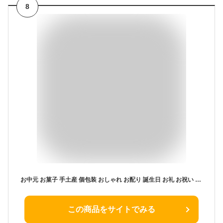
8
お中元 お菓子 手土産 個包装 おしゃれ お配り 誕生日 お礼 お祝い 職場 ラングドシャ | TOKYO BAKED BASE チョコバナナラングドシャ 20枚入 【0】 冷蔵 宅急便発送 proper
この商品をサイトでみる