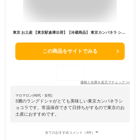
東京 お土産 【東京駅倉庫出荷】【冷蔵商品】 東京カンパネラ ショコラ 10個入 土産 東京みやげ 東京土産 お菓子 スイーツ ラングドシャ チョコクッキー お中元 御中元 お歳暮 御歳暮 ホワイトデー 内祝い お取り寄せ ギフト プレゼント のし不可
この商品をサイトでみる
価格と在庫を
楽天
でチェック
>>
マロマロン(40代・女性)
3層のラングドシャがとても美味しい東京カンパネラシ
ョコラです。常温保存できて日持ちがするので東京のお
土産におすすめです。
全てのおすすめコメント（4件）