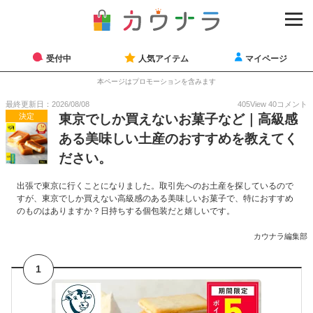
受付中
人気アイテム
マイページ
本ページはプロモーションを含みます
最終更新日：2026/08/08
405
View
40
コメント
決定
東京でしか買えないお菓子など｜高級感
ある美味しい土産のおすすめを教えてく
ださい。
出張で東京に行くことになりました。取引先へのお土産を探しているので
すが、東京でしか買えない高級感のある美味しいお菓子で、特におすすめ
のものはありますか？日持ちする個包装だと嬉しいです。
カウナラ編集部
1