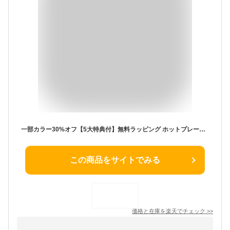
一部カラー30%オフ【5大特典付】無料ラッピング ホットプレート ブルーノ 本体＆2種プレート BOE021bruno コンパクトホットプレート 2～3人用 たこ焼き 焼肉 鍋 たこ焼き器 家電 結婚祝い ホット おしゃれ プレート 蓋 一人用◇送料無料 P10倍
この商品をサイトでみる
価格と在庫を
楽天
でチェック
>>