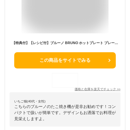
【特典付】【レシピ付】ブルーノ BRUNO ホットプレート プレート4種セット コンパクトホットプレート 深鍋＋マルチプレート＋レシピブックセット 深鍋 セラミックコート鍋 鍋 たこ焼き 焼肉 パンケーキ 朝食 2～3人用 一人用 結婚祝い BOE021【ポイント10倍】
この商品をサイトでみる
価格と在庫を
楽天
でチェック
>>
いちご猫(40代・女性)
こちらのブルーノのたこ焼き機が是非お勧めです！コン
パクトで扱いが簡単です。デザインもお洒落でお料理が
見栄えしますよ。