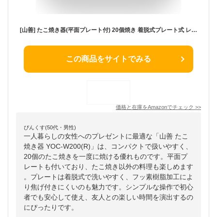
[山善] たこ焼き器(平面プレート付) 20個焼き 着脱式プレート式 レッド YOC-W200(R)
この商品をサイトでみる
価格と在庫を
Amazon
でチェック
>>
ぴんくす(50代・男性)
一人暮らしの女性へのプレゼントに最適な「山善 たこ
焼き器 YOC-W200(R)」は、コンパクトで扱いやすく、
20個のたこ焼きを一度に焼ける優れものです。平面プ
レートも付いており、たこ焼き以外の料理も楽しめます
。プレートは着脱式で洗いやすく、フッ素樹脂加工によ
り焦げ付きにくいのも魅力です。シンプルな操作で初心
者でも安心して使え、友人との楽しい時間を演出するの
にぴったりです。