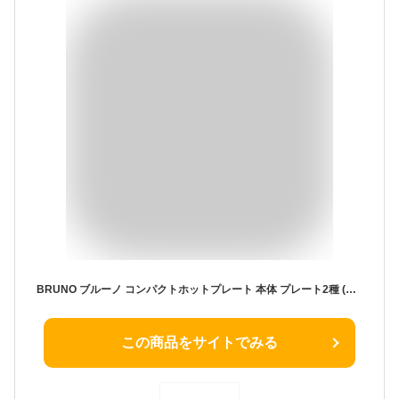
BRUNO ブルーノ コンパクトホットプレート 本体 プレート2種 (たこ焼き 平面)レシピブック 付き ジンジャーブラウン Ginger Brown 茶 おしゃれ かわいい これ1台 一台 蓋 ふた付き 1200w 温度調節 洗いやすい 1人 2人 3人 用 小型 ひとり暮らし にも A4 サイズ BOE021-GBR 7760990
この商品をサイトでみる