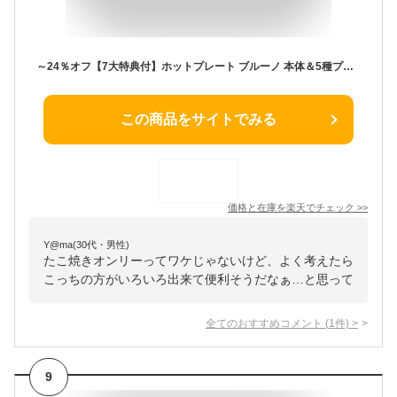
～24％オフ【7大特典付】ホットプレート ブルーノ 本体＆5種プレートBRUNO コンパクトホットプレート BOE0212～3人用 たこ焼き 焼肉 鍋 たこ焼き器 家電 結婚祝い ホット おしゃれ プレート 蓋◇送料無料 P10倍
この商品をサイトでみる
価格と在庫を
楽天
でチェック
>>
Y@ma(30代・男性)
たこ焼きオンリーってワケじゃないけど、よく考えたら
こっちの方がいろいろ出来て便利そうだなぁ…と思って
全てのおすすめコメント
(
1
件)
>
9