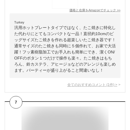
価格と在庫を
Amazon
でチェック
>>
Turkey
汎用ホットプレートタイプではなく、たこ焼きに特化し
た代わりにとてもコンパクトな一品！直径約10cmのビ
ッグサイズたこ焼きを作れる超楽しいたこ焼き器です！
通常サイズのたこ焼きも同時に５個作れて、お家で大活
躍！フッ素樹脂加工でお手入れも簡単にでき、潔くON/
OFFのボタン１つだけで操作も楽々。たこ焼きはもち
ろん、鈴カステラ、アヒージョなどのアレンジも楽しめ
ます。パーティーが盛り上がること間違いなし！
全てのおすすめコメント
(
1
件)
>
7