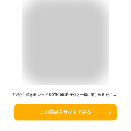
ギガたこ焼き器 レッド KDTK-001R 子供と一緒に楽しめる たこ焼き器 超絶！ビッグサイズ・直径約10cm LITHON ライソン
この商品をサイトでみる