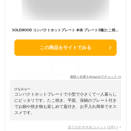
SOLEMOOD コンパクトホットプレート 本体 プレート3種(たこ焼き 平面 深鍋) おしゃれ かわいい これ1台 蓋 ふた付き 1200w 温度調節 洗いやすい 1人 2人 3人用 小型 小さいサイズ 少人数用 ひとり暮らしにも ブルー
この商品をサイトでみる
価格と在庫を
Amazon
でチェック
>>
ひなみゅー
コンパクトホットプレートで小型で小さくて一人暮らし
にピッタリです。たこ焼き、平面、深鍋のプレート付き
でお鍋や焼き物も楽しめて蓋付き、お手入れ簡単でオス
スメです。
全てのおすすめコメント
(
1
件)
>