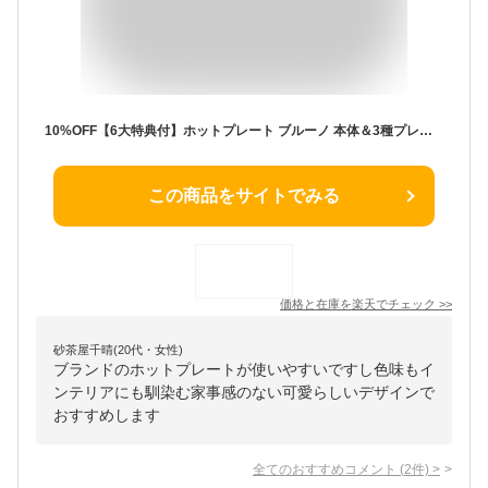
10%OFF【6大特典付】ホットプレート ブルーノ 本体＆3種プレート [深鍋セット] [仕切り鍋セット] BOE021BRUNO コンパクトホットプレート 2〜3人用 たこ焼き 焼肉 鍋 たこ焼き器 家電 結婚祝い ホット◇おしゃれ プレート 蓋 送料無料 P10倍
この商品をサイトでみる
価格と在庫を
楽天
でチェック
>>
砂茶屋千晴(20代・女性)
ブランドのホットプレートが使いやすいですし色味もイ
ンテリアにも馴染む家事感のない可愛らしいデザインで
おすすめします
全てのおすすめコメント
(
2
件)
>