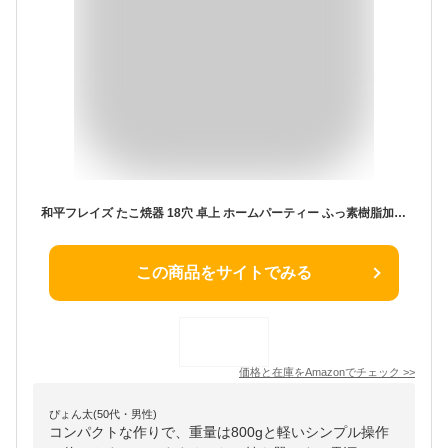
和平フレイズ たこ焼器 18穴 卓上 ホームパーティー ふっ素樹脂加工 元祖ヤキヤキ屋台 RJ-0707
この商品をサイトでみる
価格と在庫を
Amazon
でチェック
>>
ぴょん太(50代・男性)
コンパクトな作りで、重量は800gと軽いシンプル操作