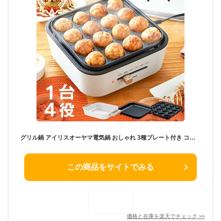
グリル鍋 アイリスオーヤマ電気鍋 おしゃれ 3種プレート付き コンパクト 鍋 サーモスタット 深型プレート たこ焼き 焼肉 電気グリル鍋 小型鍋 電気なべ ホットプレート ライトグレー オレンジ IGU-P3-H/D 送料無料 【UP】 【NX】[LP]
この商品をサイトでみる
価格と在庫を
楽天
でチェック
>>