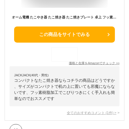
オーム電機 たこやき器 たこ焼き器 たこ焼きプレート 卓上 フッ素樹脂加工プレート 18個焼き ブラック COK-E-T65-AH-K 08-3291 OHM
この商品をサイトでみる
価格と在庫を
Amazon
でチェック
>>
JACKJACK(40代・男性)
コンパクトなたこ焼き器ならコチラの商品はどうですか
、サイズがコンパクトで机の上に置いても邪魔にならな
いです、フッ素樹脂加工でこびりつきにくく手入れも簡
単なのでおススメです
全てのおすすめコメント
(
1
件)
>