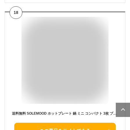
18
送料無料 SOLEMOOD ホットプレート 鍋 ミニ コンパクト 3枚 プレート 深鍋 焼肉 料理 たこ焼き たこ焼き器 グリル鍋 一人用 おしゃれ 丸洗い 電気プレート お好み焼き たこ焼きプレート 深型 電気式 ヒーター式 1200W 小型 小さい A4サイズ