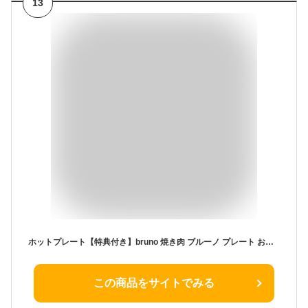
13
ホットプレート【特典付き】bruno 焼き肉 ブルーノ プレート お好み焼き インスタ おしゃれ 琺瑯風 たこ焼きパーティー ホーロー風 小さめ ママ会 家飲み 洗いやすい たこ焼き器 焼肉 かわいい【ポイント10倍 送料無料】 [ BRUNO コンパクトホットプレート ]
この商品をサイトでみる