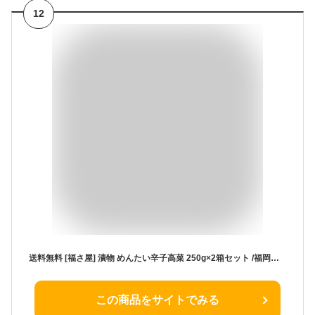
12
送料無料 [福さ屋] 漬物 めんたい辛子高菜 250g×2箱セット /福岡県 博多 辛子明太子 老舗 明太辛子高菜 おつけもの 漬物 おみやげ トッピング ご飯のお供
この商品をサイトでみる