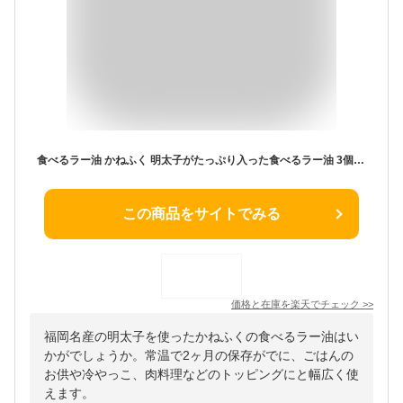
食べるラー油 かねふく 明太子がたっぷり入った食べるラー油 3個セット ／ めんたいパーク 限定パッケージ 明太子 かねふく ラー油 食べるラー油 旨辛ラー油明太子 辣油 明太ラー油 福岡 お取り寄せ お取り寄せグルメ ご飯のお供 常温 万能調味料 博多直送【公式ストア】
この商品をサイトでみる
価格と在庫を
楽天
でチェック
>>
福岡名産の明太子を使ったかねふくの食べるラー油はい
かがでしょうか。常温で2ヶ月の保存がでに、ごはんの
お供や冷やっこ、肉料理などのトッピングにと幅広く使
えます。