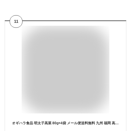
11
オギハラ食品 明太子高菜 80g×4袋 メール便送料無料 九州 福岡 高菜 高菜漬け 漬物 明太子 ごはん ご飯のお供 おにぎり 朝食 夕食 お茶漬 80g入 4袋 セット 保存食 (クロネコゆうパケットでお届け) (配達日時指定不可)