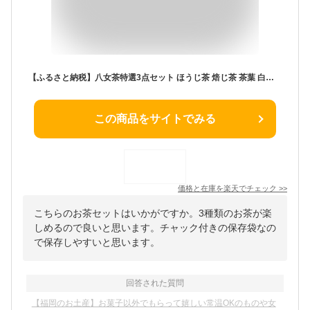
【ふるさと納税】八女茶特選3点セット ほうじ茶 焙じ茶 茶葉 白折 くき茶 茎茶 焦がし商品 緑茶 茶葉 水出し茶 冷水 和紅茶 八女茶 国産 お取り寄せグルメ お取り寄せ 福岡 お土産 九州 福岡土産 取り寄せ グルメ 福岡県
この商品をサイトでみる
価格と在庫を
楽天
でチェック
>>
こちらのお茶セットはいかがですか。3種類のお茶が楽
しめるので良いと思います。チャック付きの保存袋なの
で保存しやすいと思います。
回答された質問
【福岡のお土産】お菓子以外でもらって嬉しい常温OKのものや女