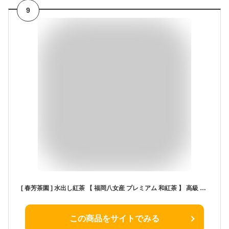
9
[ 春芳茶園 ] 水出し紅茶 【 福岡八女産 プレミアム 和紅茶 】 高級 リーフ ギフト プレゼント （ 水出しで カフェインレス ） (ティーバッグ / 2.5g×30P) (× 2)
この商品をサイトでみる