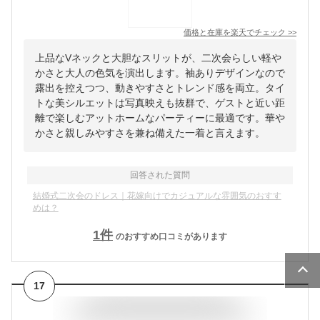
価格と在庫を
楽天
でチェック
>>
上品なVネックと大胆なスリットが、二次会らしい軽や
かさと大人の色気を演出します。袖ありデザインなので
露出を控えつつ、動きやすさとトレンド感を両立。タイ
トな美シルエットは写真映えも抜群で、ゲストと近い距
離で楽しむアットホームなパーティーに最適です。華や
かさと親しみやすさを兼ね備えた一着と言えます。
回答された質問
結婚式二次会のドレス｜花嫁向けでカジュアルな雰囲気のおすす
めは？
1
件
のおすすめ口コミがあります
17