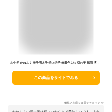
お中元 かねふく 辛子明太子 特上切子 無着色 1kg 切れ子 福岡 博多 国内加工 からし明太子 辛子めんたいこ グルメ 食べ物 おかず 有名 取り寄せ 冷凍配送 ギフト 御中元 お歳暮 御歳暮 おせち お正月 贈り物 贈答用 家庭用 自宅用 お返し お礼 内祝い 御祝 人気
この商品をサイトでみる
価格と在庫を
楽天
でチェック
>>
かねふくの明太子は程よいからさで美味しいです。また