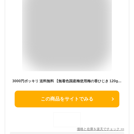
3000円ポッキリ 送料無料 【無着色国産梅使用梅の香ひじき 120g×4箱セット】 ふく富 お土産 福岡 博多 太宰府 ふりかけ 無着色 梅ひじき 国産 お取り寄せ おかず おにぎり おむすび まぜご飯 プレゼント ギフト 手土産 梅 ひじき
この商品をサイトでみる
価格と在庫を
楽天
でチェック
>>