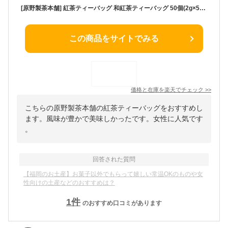
[原野製茶本舗] 紅茶ティーバッグ 和紅茶ティーバッグ 50個(2g×50個入) /お茶 茶葉 和紅茶 紅茶 八女茶 福岡県産 ティーバッグ 簡単 便利 お茶の葉 良質茶葉 コク あまみ 九州 八女地方 袋入り
この商品をサイトでみる
価格と在庫を
楽天
でチェック
>>
こちらの原野製茶本舗の紅茶ティーバッグをおすすめし
ます。風味が豊かで美味しかったです。女性に人気です
。
回答された質問
【福岡のお土産】お菓子以外でもらって嬉しい常温OKのものや女
性向けの土産などのおすすめは？
1
件
のおすすめ口コミがあります