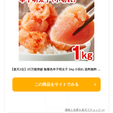
【楽天1位】25万箱突破 無着色辛子明太子 1kg 小切れ 送料無料 訳あり わけあり 食品 切れ子 切子 めんたいこ お取り寄せグルメ 博多 福岡 お土産 お返し ギフト 海鮮 魚介類 丼 激安 業務用 大容量 [冷凍]
この商品をサイトでみる
価格と在庫を
楽天
でチェック
>>