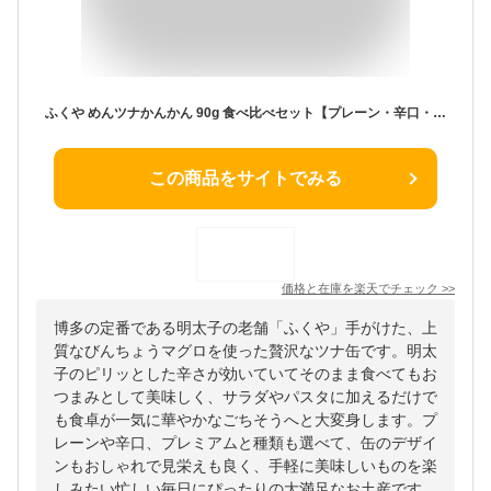
ふくや めんツナかんかん 90g 食べ比べセット【プレーン・辛口・プレミアム】 3種各2個（計6個） 缶詰
この商品をサイトでみる
価格と在庫を
楽天
でチェック
>>
博多の定番である明太子の老舗「ふくや」手がけた、上
質なびんちょうマグロを使った贅沢なツナ缶です。明太
子のピリッとした辛さが効いていてそのまま食べてもお
つまみとして美味しく、サラダやパスタに加えるだけで
も食卓が一気に華やかなごちそうへと大変身します。プ
レーンや辛口、プレミアムと種類も選べて、缶のデザイ
ンもおしゃれで見栄えも良く、手軽に美味しいものを楽
しみたい忙しい毎日にぴったりの大満足なお土産です。