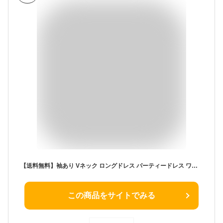
【送料無料】袖あり Vネック ロングドレス パーティードレス ワンピドレス カクテルドレス 女子会 イベント 優雅 着痩せ タイトワンピース 披露宴 DS DJ ドレス レデイース マキシ丈 ナイトドレス ロング丈 モーターショー セクシー デート スリットワンピース40代 30代 20代
この商品をサイトでみる