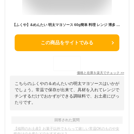
【ふくや】&めんたい 明太マヨソース 60g簡単 料理 レンジ 博多 福岡 おかず 調理 手軽 スマデリバッグ レンチン マヨネーズ めんたいマヨ ふくや 明太子 明太味 濃厚 マヨタレ ソース 常温 明太子味 ドレッシング ディップソース 辛い ピリ辛 福岡 お土産
この商品をサイトでみる
価格と在庫を
楽天
でチェック
>>
こちらのふくやの＆めんたいの明太マヨソースはいかが
でしょう。常温で保存が出来て、具材を入れてレンジで
チンするだけでおかずができる調味料で、お土産にぴっ
たりです。
回答された質問
【福岡のお土産】お菓子以外でもらって嬉しい常温OKのものや女
性向けの土産などのおすすめは？