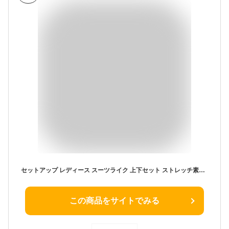
セットアップ レディース スーツライク 上下セット ストレッチ素材 オーバーサイズ おしゃれ 大人カジュアル オフィス 今どきスーツ 30代 40代 50代 仕事 通勤 パンツスーツ 今どきスーツ入学式 入園式 卒業式 卒園式 S M L XL オールシーズン
この商品をサイトでみる