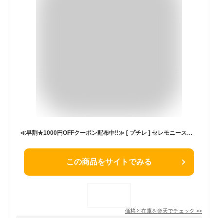
≪早割★1000円OFFクーポン配布中!!≫ [ プチレ ] セレモニースーツ レディース 低身長 プチ 小さいサイズ ジャケット セットアップ ペプラム ノーカラー ペプラムジャケット オフィスカジュアル 小柄 卒業式 入学式 学校行事 オフィス [E3329]【送料無料】
この商品をサイトでみる
価格と在庫を
楽天
でチェック
>>