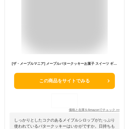
[ザ・メープルマニア] メープルバタークッキーお菓子 スイーツ ギフト 東京土産 手土産 個包装 プレゼント お返し 内祝い 焼き菓子 退職 おしゃれ 大人（9枚入り） (9, 9枚入)
この商品をサイトでみる
価格と在庫を
Amazon
でチェック
>>
しっかりとしたコクのあるメイプルシロップがたっぷり
使われているバタークッキーはいかがですか。日持ちも