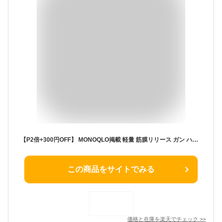
【P2倍+300円OFF】 MONOQLO掲載 軽量 筋膜リリース ガン ハンディガン トレーニング ミニ 筋肉 ハンディ 首 足 肩 腰 太もも コンパクト プレゼント ギフト 女性 男性 彼氏 彼女 誕生日 小型 妻 夫 ハンディマッサージ マッサージガン 持ち歩き マッサージ 旅行
この商品をサイトでみる
価格と在庫を
楽天
でチェック
>>