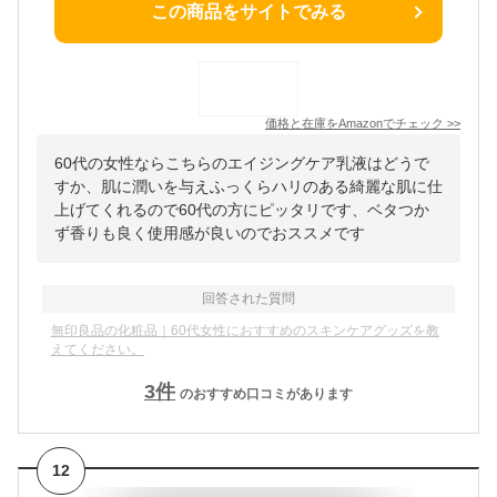
この商品をサイトでみる
価格と在庫を
Amazon
でチェック
>>
60代の女性ならこちらのエイジングケア乳液はどうで
すか、肌に潤いを与えふっくらハリのある綺麗な肌に仕
上げてくれるので60代の方にピッタリです、ベタつか
ず香りも良く使用感が良いのでおススメです
回答された質問
無印良品の化粧品｜60代女性におすすめのスキンケアグッズを教
えてください。
3
件
のおすすめ口コミがあります
12