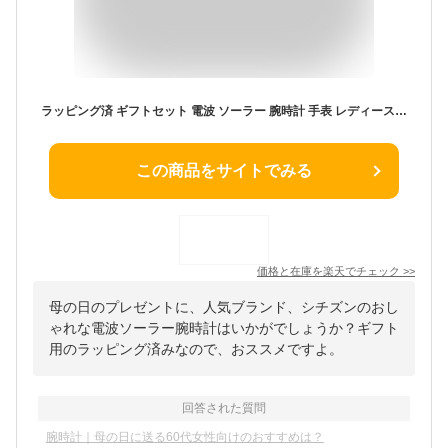
ラッピング済 ギフトセット 電波 ソーラー 腕時計 手表 レディース 母の日 防水 Q&Q シチズン 時計ケース付 水に強い 水泳 海 プール 記念日 記念日プレゼント 女性 彼女 妻 母 祖母 入学祝い 入社祝い 還暦祝い 退職祝い アナログ 電池交換不要 正規品 成人 卒業 入学
この商品をサイトでみる
価格と在庫を
楽天
でチェック
>>
母の日のプレゼントに、人気ブランド、シチズンのおし
ゃれな電波ソーラー腕時計はいかがでしょうか？ギフト
用のラッピング済みなので、おススメですよ。
回答された質問
腕時計｜母の日に送る60代女性向けのおすすめは？