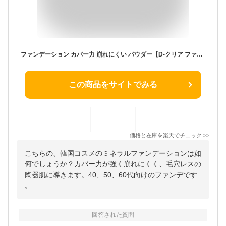
ファンデーション カバー力 崩れにくい パウダー【D-クリア ファンデーション 12g】 毛穴レス 陶器肌 フィルター肌 敏感肌 混合肌 インナードライ 韓国コスメ ミネラル 60代 プレゼント プチプラ d-ray
この商品をサイトでみる
価格と在庫を
楽天
でチェック
>>
こちらの、韓国コスメのミネラルファンデーションは如
何でしょうか？カバー力が強く崩れにくく、毛穴レスの
陶器肌に導きます。40、50、60代向けのファンデです
。
回答された質問