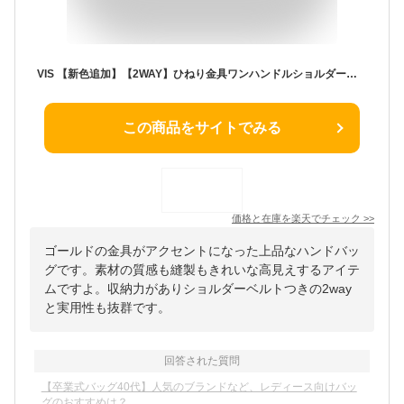
VIS 【新色追加】【2WAY】ひねり金具ワンハンドルショルダーバッグ【軽量】 ビス バッグ ハンドバッグ ブラック グレー ブラウン ベージュ【送料無料】
この商品をサイトでみる
価格と在庫を
楽天
でチェック
>>
ゴールドの金具がアクセントになった上品なハンドバッ
グです。素材の質感も縫製もきれいな高見えするアイテ
ムですよ。収納力がありショルダーベルトつきの2way
と実用性も抜群です。
回答された質問
【卒業式バッグ40代】人気のブランドなど、レディース向けバッ
グのおすすめは？