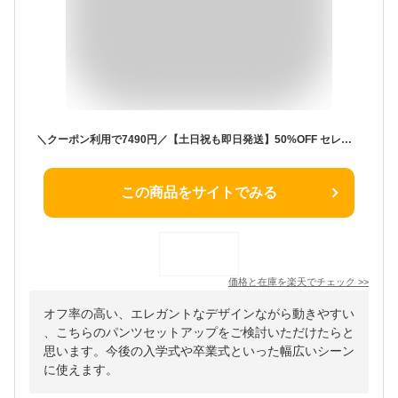
＼クーポン利用で7490円／【土日祝も即日発送】50%OFF セレモニースーツ 入学式 ママスーツ 卒業式 スーツ 母親 パンツ セットアップ 入園式 卒園式 お宮参り 七五三 レディース フォーマル 黒 ネイビー カジュアル おしゃれ コーデ かっこいい 試着チケット対象
この商品をサイトでみる
価格と在庫を
楽天
でチェック
>>
オフ率の高い、エレガントなデザインながら動きやすい
、こちらのパンツセットアップをご検討いただけたらと
思います。今後の入学式や卒業式といった幅広いシーン
に使えます。