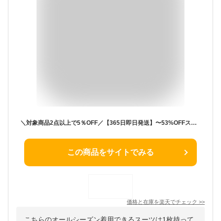
＼対象商品2点以上で5％OFF／【365日即日発送】〜53%OFFスーツ レディース 大きいサイズ ビジネススーツ セットアップ 夏 洗える ストレッチ パンツスーツ ロングジャケット 春秋冬 30代 40代 50代 通勤 面接 サマースーツ オフィス 試着チケット対象
この商品をサイトでみる
価格と在庫を
楽天
でチェック
>>
こちらのオールシーズン着用できるスーツは1枚持って