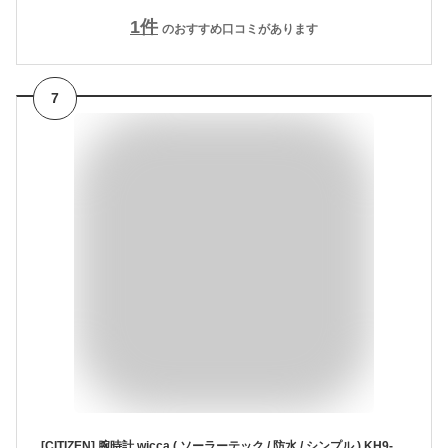
1
件
のおすすめ口コミがあります
7
[CITIZEN] 腕時計 wicca ( ソーラーテック / 防水 / シンプル ) KH9-914-93 人気定番 カットガラス入 レディース アナログ ビジネス 学生 ギフト 可愛い おしゃれ 秒針 ブランド ソーラー