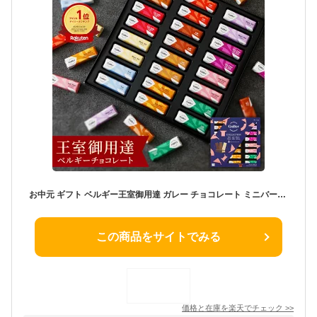
お中元 ギフト ベルギー王室御用達 ガレー チョコレート ミニバー24本入(送料込) 詰め合わせ 2026 御 中元 ギフト お菓子 スイーツ チョコ 個包装 小分け 会社 職場 退職 祝い 挨拶 お礼 手土産 誕生日 プレゼント 有名 高級 可愛い おしゃれ 人気
この商品をサイトでみる
価格と在庫を
楽天
でチェック
>>