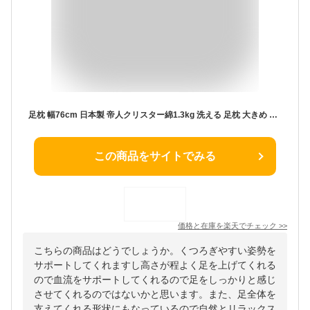
足枕 幅76cm 日本製 帝人クリスター綿1.3kg 洗える 足枕 大きめ 足まくら カバー付き 高品質 むくみ 腰痛 反り腰 枕 ワイド 国産 テイジン TEIJIN 帝人 シンプル 寝具 脚枕 足まくら【送料無料】
この商品をサイトでみる
価格と在庫を
楽天
でチェック
>>
こちらの商品はどうでしょうか。くつろぎやすい姿勢を
サポートしてくれますし高さが程よく足を上げてくれる
ので血流をサポートしてくれるので足をしっかりと感じ
させてくれるのではないかと思います。また、足全体を
支えてくれる形状にもなっているので自然とリラックス