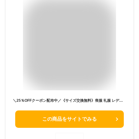
＼25％OFFクーポン配布中／《サイズ交換無料》喪服 礼服 レディース ブラックフォーマル 夏 夏用 涼しい 接触冷感 清涼裏地 パンツスーツ パンツ 大きいサイズ S-10L 洗える ロング丈 体型カバー 冠婚葬祭 通夜 葬式 法事フォーマルスーツ 30代 40代 50代
この商品をサイトでみる