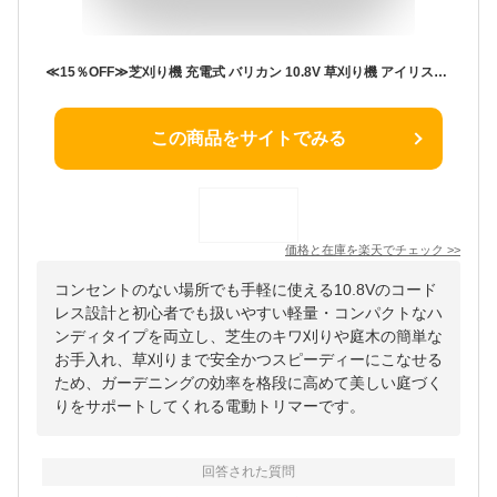
≪15％OFF≫芝刈り機 充電式 バリカン 10.8V 草刈り機 アイリスオーヤマ芝生バリカン 芝生 芝刈機 草刈機 園芸 安全 軽量 ガーデニング ガーデン 電動 庭 コードレス コンパクト お手入れ 電気芝刈り機 トリマー ハンディJHC1210[2606SE]
この商品をサイトでみる
価格と在庫を
楽天
でチェック
>>
コンセントのない場所でも手軽に使える10.8Vのコード
レス設計と初心者でも扱いやすい軽量・コンパクトなハ
ンディタイプを両立し、芝生のキワ刈りや庭木の簡単な
お手入れ、草刈りまで安全かつスピーディーにこなせる
ため、ガーデニングの効率を格段に高めて美しい庭づく
りをサポートしてくれる電動トリマーです。
回答された質問