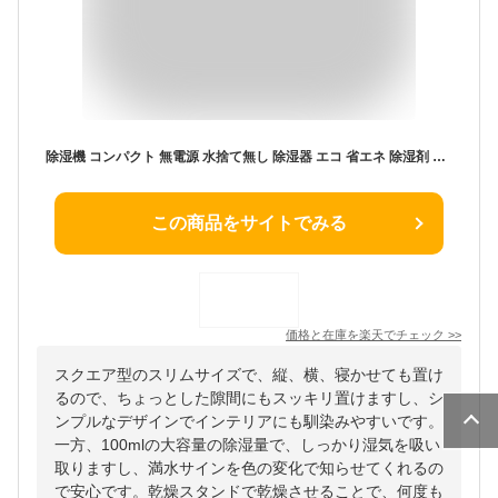
除湿機 コンパクト 無電源 水捨て無し 除湿器 エコ 省エネ 除湿剤 繰り返し使える 押入れ クローゼット 靴箱 タンス 乾燥剤 ミニ 小型 吊り下げ 静音 静か 湿気 カビ 対策 ＜基本セット＋除湿ユニット2個＞【30日間返金保証】【沖縄配送不可】
この商品をサイトでみる
価格と在庫を
楽天
でチェック
>>
スクエア型のスリムサイズで、縦、横、寝かせても置け
るので、ちょっとした隙間にもスッキリ置けますし、シ
ンプルなデザインでインテリアにも馴染みやすいです。
一方、100mlの大容量の除湿量で、しっかり湿気を吸い
取りますし、満水サインを色の変化で知らせてくれるの
で安心です。乾燥スタンドで乾燥させることで、何度も