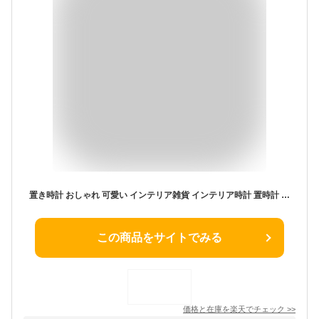
置き時計 おしゃれ 可愛い インテリア雑貨 インテリア時計 置時計 デジタル時計 目覚まし アラーム機能 日付 気温 電池式 USB給電 コンパクト 小型 モダン ホワイト グレー 白 灰色 保証付き 一人暮らし お祝い 引っ越し祝い 贈り物( BRUNO ブルーノ クラウドクロック )
この商品をサイトでみる
価格と在庫を
楽天
でチェック
>>