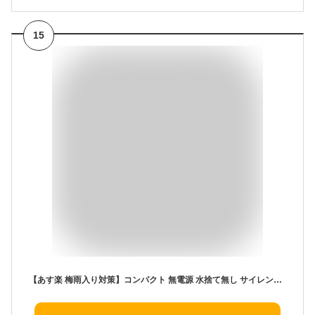
15
【あす楽 梅雨入り対策】コンパクト 無電源 水捨て無し サイレント Afloia コンパクト 除湿機 セット+除湿ボトル1本 コードレス 繰り返し クローゼット 靴箱 押し入れ 除湿 小型 子供部屋 車内/本棚 乾燥剤 湿気取り 梅雨/カビ対策 トイレ 送料無料