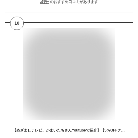
3
件
のおすすめ口コミがあります
10
【めざましテレビ、かまいたちさんYoutubeで紹介】【5％OFFクーポン】【予約販売7/10頃~順次出荷】 LAViNO 公式 クールエアーミスト 楽天1位 スポットエアコン 冷風扇 ミニエアコン ミニクーラーポータブルクーラー ペルチェ素子 コードレス クールエアミスト ラビーノ