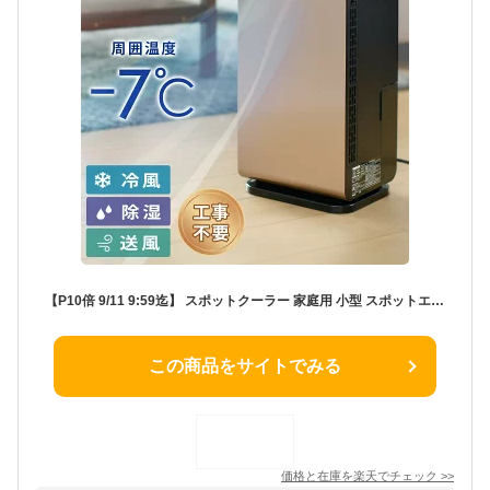
【P10倍 9/11 9:59迄】 スポットクーラー 家庭用 小型 スポットエアコン 工事不要 キャスター付き YEC-LD032C(CG) ポータブルクーラー パーソナルクーラー 移動式エアコン 排熱ダクト付き 持ち運び DCモーター 冷風 除湿 山善 YAMAZEN 【送料無料】
この商品をサイトでみる
価格と在庫を
楽天
でチェック
>>