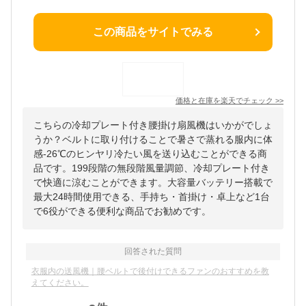
この商品をサイトでみる
価格と在庫を
楽天
でチェック
>>
こちらの冷却プレート付き腰掛け扇風機はいかがでしょ
うか？ベルトに取り付けることで暑さで蒸れる服内に体
感-26℃のヒンヤリ冷たい風を送り込むことができる商
品です。199段階の無段階風量調節、冷却プレート付き
で快適に涼むことができます。大容量バッテリー搭載で
最大24時間使用できる、手持ち・首掛け・卓上など1台
で6役ができる便利な商品でお勧めです。
回答された質問
衣服内の送風機｜腰ベルトで後付けできるファンのおすすめを教
えてください。