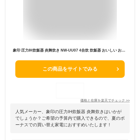
象印 圧力IH炊飯器 炎舞炊き NW-UU07 4合炊 炊飯器 おいしい お米 NWUU07 炊飯ジャー ブラック ホワイト 豪炎かまど釜 ZOJIRUSHI
この商品をサイトでみる
価格と在庫を
楽天
でチェック
>>
人気メーカー、象印の圧力IH炊飯器 炎舞炊きはいかが
でしょうか？ご希望の予算内で購入できるので、夏のボ
ーナスでの買い替え家電におすすめいたします！