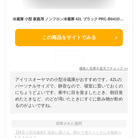
冷蔵庫 小型 家庭用 ノンフロン冷蔵庫 42L ブラック PRC-B041DM-B 送料無料 ノンフロン 右開き シンプル パーソナルサイズ 静音 寝室 1ドア ミラー おしゃれ 一人暮らし 1人暮らし キッチン家電 【D】【iris_dl】【iris_dl01】
この商品をサイトでみる
価格と在庫を
楽天
でチェック
>>
アイリスオーヤマの小型冷蔵庫がおすすめです。42Lの
パーソナルサイズで、静音なので、寝室に置いておくの
にちょうどよいです。夜中に目を覚ましたとき、朝目覚
めたときなど、のどが渇いたときにすぐに飲み物が飲め
るのがよいですね。
回答された質問
【静音小型冷蔵庫】寝室に置ける、静かで省スペースな冷蔵庫の
おすすめは？