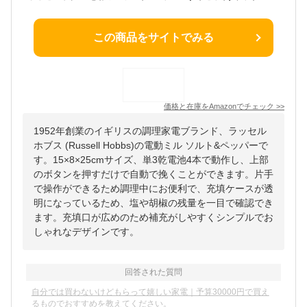
この商品をサイトでみる
価格と在庫を
Amazon
でチェック
>>
1952年創業のイギリスの調理家電ブランド、ラッセル
ホブス (Russell Hobbs)の電動ミル ソルト&ペッパーで
す。15×8×25cmサイズ、単3乾電池4本で動作し、上部
のボタンを押すだけで自動で挽くことができます。片手
で操作ができるため調理中にお便利で、充填ケースが透
明になっているため、塩や胡椒の残量を一目で確認でき
ます。充填口が広めのため補充がしやすくシンプルでお
しゃれなデザインです。
回答された質問
自分では買わないけどもらって嬉しい家電｜予算30000円で買え
るものでおすすめを教えてください。