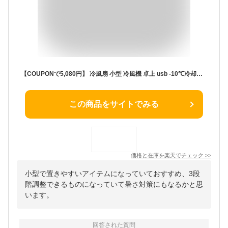
【COUPONで5,080円】 冷風扇 小型 冷風機 卓上 usb -10℃冷却＆超パワー 冷風扇風機 ポータブルエアコン 氷 涼しい UV除菌ライト 3段階風量 静音 タイマー 7色LED 卓上扇風機 dc ハンディ 卓上クーラー ミニクーラー ポータブルクーラー スポットクーラー 暑さ対策
この商品をサイトでみる
価格と在庫を
楽天
でチェック
>>
小型で置きやすいアイテムになっていておすすめ、3段
階調整できるものになっていて暑さ対策にもなるかと思
います。
回答された質問