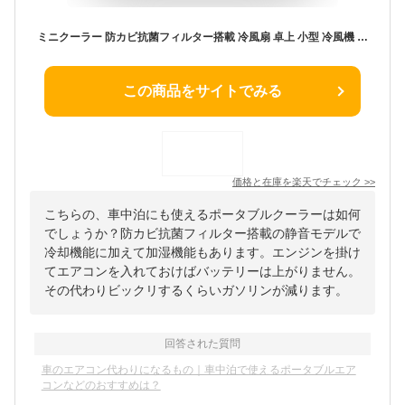
ミニクーラー 防カビ抗菌フィルター搭載 冷風扇 卓上 小型 冷風機 水 ミニエアコンファン 卓上冷風機 ポータブルエアコン 3000ml 大容量タンク 加湿機能 冷却機能 自宅 寝室 車中泊 キャンプ 熱中症対策グッズ ミニクーラー 省エネ 軽量 静音 卓上エアコン ギフト 暑さ対策
この商品をサイトでみる
価格と在庫を
楽天
でチェック
>>
こちらの、車中泊にも使えるポータブルクーラーは如何
でしょうか？防カビ抗菌フィルター搭載の静音モデルで
冷却機能に加えて加湿機能もあります。エンジンを掛け
てエアコンを入れておけばバッテリーは上がりません。
その代わりビックリするくらいガソリンが減ります。
回答された質問
車のエアコン代わりになるもの｜車中泊で使えるポータブルエア
コンなどのおすすめは？