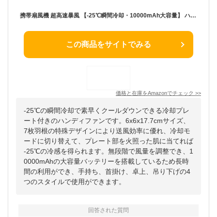
携帯扇風機 超高速暴風 【-25℃瞬間冷却・10000mAh大容量】 ハンディファン 冷却プレート付き 100段階風力調節 手持ち/首掛け/卓上/吊り下げ4way 7枚羽根 強力 USB充電式 手持ち扇風機 24時間持続 90°角度調整 ネックストラップ付き LED残量表示 軽量 小型 ミニファン 熱中症対策 暑さ対策 コンパクト 静音 アウトドア オフィス 父の日 ギフト (ダークグレー)
この商品をサイトでみる
価格と在庫を
Amazon
でチェック
>>
-25℃の瞬間冷却で素早くクールダウンできる冷却プレ
ート付きのハンディファンです。6x6x17.7cmサイズ、
7枚羽根の特殊デザインにより送風効率に優れ、冷却モ
ードに切り替えて、プレート部を火照った肌に当てれば
-25℃の冷感を得られます。無段階で風量を調整でき、1
0000mAhの大容量バッテリーを搭載しているため長時
間の利用ができ、手持ち、首掛け、卓上、吊り下げの4
つのスタイルで使用ができます。
回答された質問