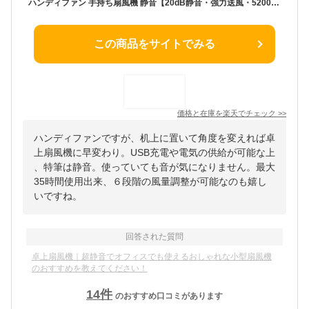
ハンディファン 手持ち扇風機 静音【20dB静音・強力送風・5200mAhモバイル バッテリー】 携帯扇風機 充電式 ハンディ扇風機 静音 小型扇風機 強力 USB扇風機 Type-C 最大35時間動作 6段階風量調節 手持ち クリップ 首掛け 卓上 扇風機 ミニ ウルハーバースタイル ブラック【
この商品をサイトでみる
価格と在庫を
楽天
でチェック
>>
ハンディファンですが、机上に置いて角度を変えれば卓
上扇風機に早変わり。USB充電や電気の供給が可能な上
、特筆は静音。使っていても音が気になりません。最大
35時間使用出来、６段階の風量調整が可能なのも嬉し
いですね。
回答された質問
卓上扇風機｜超静音でオフィスでも使えるおしゃれな小型扇風機
のおすすめを教えてください！
14
件
のおすすめ口コミがあります