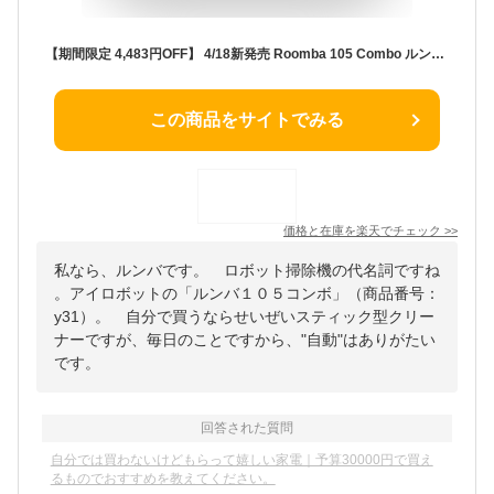
【期間限定 4,483円OFF】 4/18新発売 Roomba 105 Combo ルンバ アイロボット 公式 ロボット掃除機 2025 お掃除ロボット 掃除ロボット 床拭き 水拭き 拭き掃除 掃除機 最新 マッピング 小型 irobot roomba 日本 国内 正規品 メーカー保証 延長保証 送料無料
この商品をサイトでみる
価格と在庫を
楽天
でチェック
>>
私なら、ルンバです。 ロボット掃除機の代名詞ですね
。アイロボットの「ルンバ１０５コンボ」（商品番号：
y31）。 自分で買うならせいぜいスティック型クリー
ナーですが、毎日のことですから、"自動"はありがたい
です。
回答された質問
自分では買わないけどもらって嬉しい家電｜予算30000円で買え
るものでおすすめを教えてください。