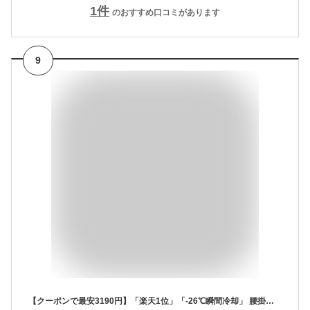
1
件
のおすすめ口コミがあります
9
【クーポンで最安3190円】「楽天1位」「-26℃瞬間冷却」 腰掛け扇風機 冷却プレート付き 腰掛けファン 扇風機 ファン ベルトファン 腰掛 腰かけ 携帯扇風機 199段階風量調節 10000mAh大容量 クリップファン ペルチェ冷却 6WAY 首掛け扇風機 卓上 ハンディ 軽量 USB充電