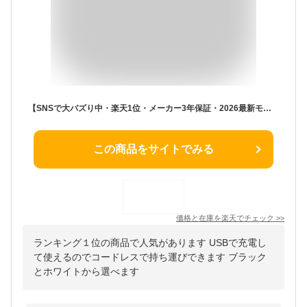
【SNSで大バズり中・楽天1位・メーカー3年保証・2026最新モデル】 クールエアーミスト ポータブルエアコン ポータブル冷風機 充電式 ポータブルクーラー 瞬間冷却ミニクーラー ミニエアコン 持ち運べるエアコン 冷風扇 車中泊 コードレス コンパクト 持ち運び スポット 卓上
この商品をサイトでみる
価格と在庫を
楽天
でチェック
>>
ランキング１位の商品で人気があります USBで充電し
て使えるのでコードレスで持ち運びできます ブラック
とホワイトから選べます