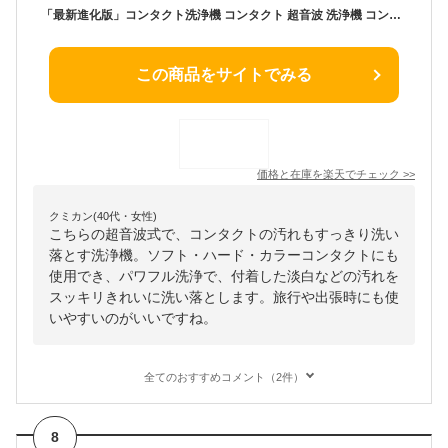
「最新進化版」コンタクト洗浄機 コンタクト 超音波 洗浄機 コンタクトレンズ 洗浄機 コンタクト 洗浄器 レンズケース ソフト ハード カラコン 超音波洗浄機 USB充電式 自動 花粉除去 蛋白除去 小型 旅行 出張
この商品をサイトでみる
価格と在庫を
楽天
でチェック
>>
クミカン(40代・女性)
こちらの超音波式で、コンタクトの汚れもすっきり洗い
落とす洗浄機。ソフト・ハード・カラーコンタクトにも
使用でき、パワフル洗浄で、付着した淡白などの汚れを
スッキリきれいに洗い落とします。旅行や出張時にも使
いやすいのがいいですね。
全てのおすすめコメント（2件）
8