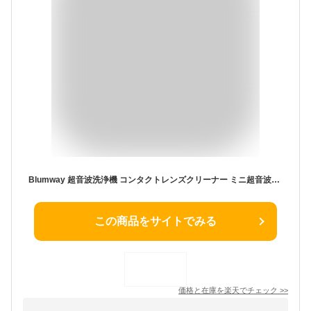
Blumway 超音波洗浄機 コンタクトレンズクリーナー ミニ超音波洗浄器 58000HZ 脂質汚れ洗浄 蛋白除去 USB充電式 コンパクトで携帯便利 遠足、野営、キャンプ、日常生活必需品(ホワイト)
この商品をサイトでみる
価格と在庫を
楽天
でチェック
>>