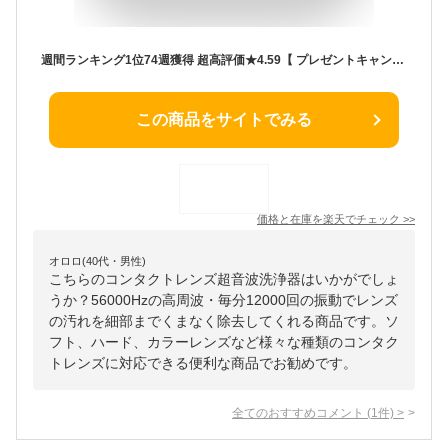
週間ランキング1位74週獲得 超高評価★4.59【 プレゼントキャンペーン中 送料無料 】コンタクト洗浄器 コンタクトレンズ 超音波洗浄器 ソフト ハード カラコン 洗浄器 超音波コンタクト 超音波コンタクトレンズ洗浄器 洗浄 自動 小型 出張 旅行 累計販売数2000個突破
この商品をサイトでみる
価格と在庫を
楽天
でチェック
>>
オロロ(40代・男性)
こちらのコンタクトレンズ超音波洗浄器はいかがでしょ
うか？56000Hzの高周波・毎分12000回の振動でレンズ
の汚れを細部までくまなく除去してくれる商品です。ソ
フト、ハード、カラーレンズなど様々な種類のコンタク
トレンズに対応できる便利な商品でお勧めです。
全てのおすすめコメント
(
1
件)
>