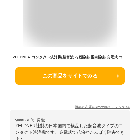
ZELDNER コンタクト洗浄機 超音波 花粉除去 蛋白除去 充電式 コンパクト 日本国内検品済み 日本語取扱説明書付き ソフト ハード カラコン対応 (スプレイグリーン)
この商品をサイトでみる
価格と在庫を
Amazon
でチェック
>>
yunisu(40代・男性)
ZELDNER社製の日本国内で検品した超音波タイプのコ
ンタクト洗浄機です。充電式で花粉やたんぱく除去でき
ます。