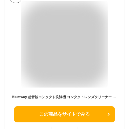
Blumway 超音波コンタクト洗浄機 コンタクトレンズクリーナー ミニ超音波洗浄器 58000HZ 脂質汚れ洗浄 蛋白除去 USB充電式 コンパクトで携帯便利 遠足、野営、キャンプ、日常生活必需品 ソフトレンズ、ハードレンズ、カラコン適用 日本語取説付き(ホワイト)
この商品をサイトでみる