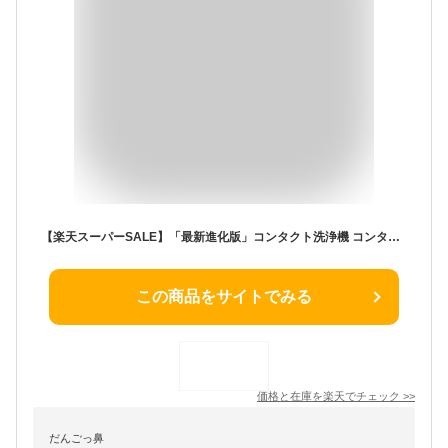
【楽天スーパーSALE】「最新進化版」コンタクト洗浄機 コンタクト 超音波 洗浄機 コンタクトレンズ 洗浄機 コンタクト 洗浄器 レンズケース ソフト ハード カラコン 超音波洗浄機 USB充電式 自動 丸洗い可能 花粉除去 蛋白除去 小型 旅行 出張 プレゼント
この商品をサイトでみる
価格と在庫を
楽天
でチェック
>>
だんごっ鼻