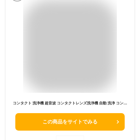
コンタクト 洗浄機 超音波 コンタクトレンズ洗浄機 自動 洗浄 コンタクトレンズクリーナー 携帯型 カラコン 振動 小型 旅行 充電式 超音波 洗浄器 カラコン ケース ミニ 花粉 汚れ 蛋白 超音波洗浄機
この商品をサイトでみる