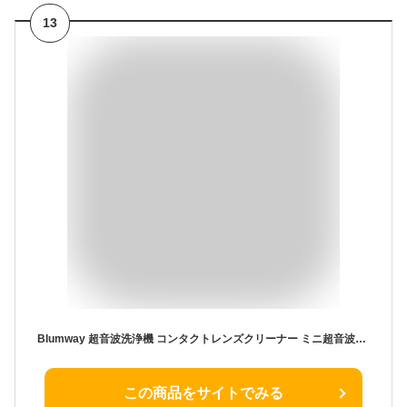
13
Blumway 超音波洗浄機 コンタクトレンズクリーナー ミニ超音波洗浄器 58000HZ 脂質汚れ洗浄 蛋白除去 USB充電式 コンパクトで携帯便利 遠足、野営、キャンプ、日常生活必需品 日本語取説付き【ホワイト】
この商品をサイトでみる