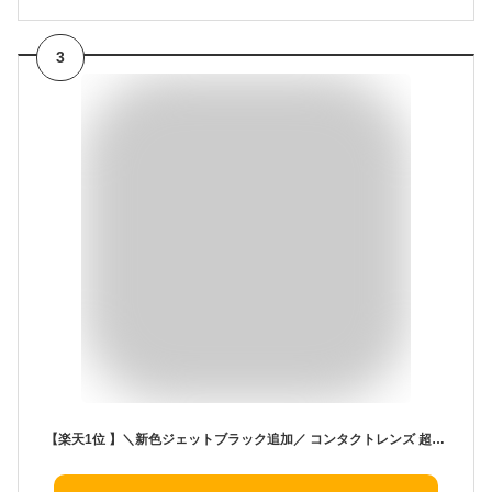
3
【楽天1位 】＼新色ジェットブラック追加／ コンタクトレンズ 超音波洗浄機 コンタクト 洗浄器 超音波 洗浄機 超音波コンタクトレンズ洗浄機 コンタクト洗浄機 花粉除去 蛋白除去 ソフト ハード カラコン 対応 充電式 旅行 出張 送料無料