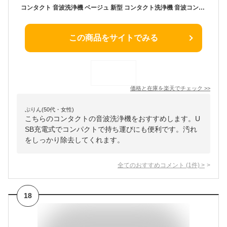
コンタクト 音波洗浄機 ベージュ 新型 コンタクト洗浄機 音波コンタクト洗浄機 USB充電式 電動 振動 回転式 小型 汚れ除去 (管理S) 送料無料 【SK19577】
この商品をサイトでみる
価格と在庫を
楽天
でチェック
>>
ぷりん(50代・女性)
こちらのコンタクトの音波洗浄機をおすすめします。U
SB充電式でコンパクトで持ち運びにも便利です。汚れ
をしっかり除去してくれます。
全てのおすすめコメント
(
1
件)
>
18