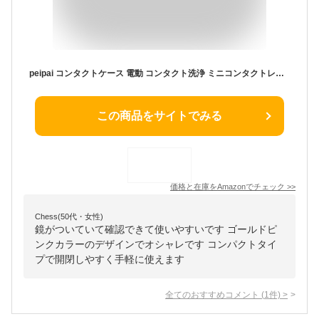
peipai コンタクトケース 電動 コンタクト洗浄 ミニコンタクトレンズ洗浄器 化粧鏡付き コンパクト 携帯便利 コンタクトレンズ 装着 レンズサポートケット プレゼント ハードコン ソフトコン カラコン 三用 丸洗い(ゴールド)
この商品をサイトでみる
価格と在庫を
Amazon
でチェック
>>
Chess(50代・女性)
鏡がついていて確認できて使いやすいです ゴールドピ
ンクカラーのデザインでオシャレです コンパクトタイ
プで開閉しやすく手軽に使えます
全てのおすすめコメント
(
1
件)
>