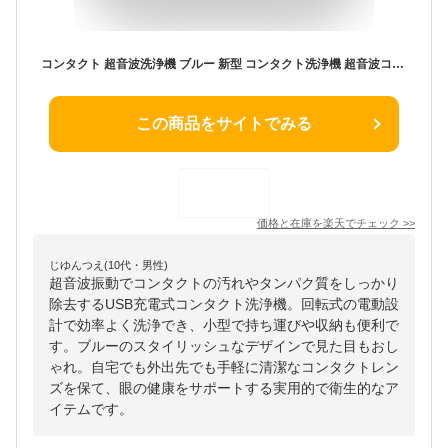
コンタクト 超音波洗浄機 ブルー 新型 コンタクト洗浄機 超音波コンタクト洗浄機 USB充電式 電動 振動 回転式 小型 汚れ除去 (管理S) 送料無料 【SK19569】
この商品をサイトでみる
価格と在庫を
楽天
でチェック
>>
じゆんつえ(10代・男性)
超音波振動でコンタクトの汚れやタンパク質をしっかり
除去するUSB充電式コンタクト洗浄機。回転式の電動設
計で効率よく洗浄でき、小型で持ち運びや収納も便利で
す。ブルーのスタイリッシュなデザインで見た目もおし
ゃれ。自宅でも外出先でも手軽に清潔なコンタクトレン
ズを保て、眼の健康をサポートする実用的で衛生的なア
イテムです。