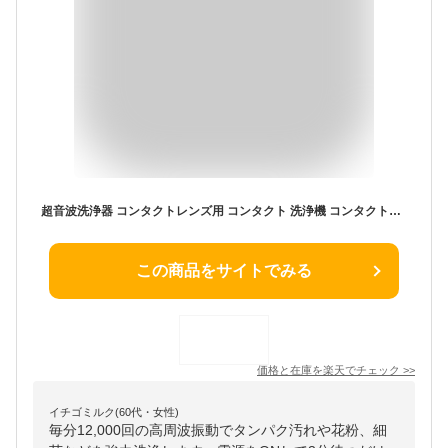
超音波洗浄器 コンタクトレンズ用 コンタクト 洗浄機 コンタクト洗浄器 コンタクトレンズ 洗浄器 コンタクト ケース ミニ超音波洗浄器 洗浄ケース クリーナ USB 充電式 超音波洗浄機 出張 旅行 おしゃれ 送料無料 ###洗浄機LC001-###
この商品をサイトでみる
価格と在庫を
楽天
でチェック
>>
イチゴミルク(60代・女性)
毎分12,000回の高周波振動でタンパク汚れや花粉、細