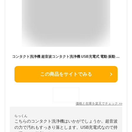
コンタクト洗浄機 超音波コンタクト洗浄機 USB充電式 電動 振動 回転式 小型 汚れ除去 レンズクリーナー パープル (管理S) 送料無料 【SK16918】
この商品をサイトでみる
価格と在庫を
楽天
でチェック
>>
らっくん
こちらのコンタクト洗浄機はいかがでしょうか。超音波
の力で汚れもすっきり落とします。USB充電式なので持