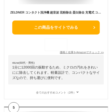
ZELDNER コンタクト洗浄機 超音波 花粉除去 蛋白除去 充電式 コンパクト 日本国内検品済み 日本語取扱説明書付き ソフト ハード カラコン対応 (ウォーターブルー)
この商品をサイトでみる
価格と在庫を
Amazon
でチェック
>>
nkzw(60代・男性)
1分に12000回の振動するため、ミクロの汚れをきれい
にに除去してくれます。軽量設計で、コンパクトなサイ
ズなので、持ち運びに便利です。
全てのおすすめコメント（2件）
5