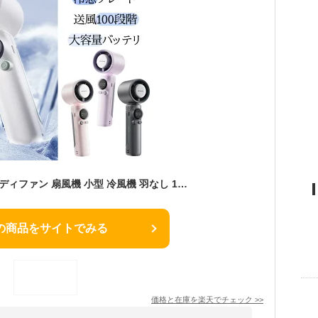
＼人気・重宝 ／ ハンディファン 扇風機 小型 冷風機 羽なし 1-100段階風量調節 冷却プレート 半導体冷却 冷風 長時間 携帯用扇風機 軽量 静音 小型扇風機 日本製マイクロチップ 子供用 usb扇風機 充電式 暑さ対策グッズ 最強 野球観戦 敬老の日プレゼント
の商品をサイトでみる
価格と在庫を
楽天
でチェック
>>