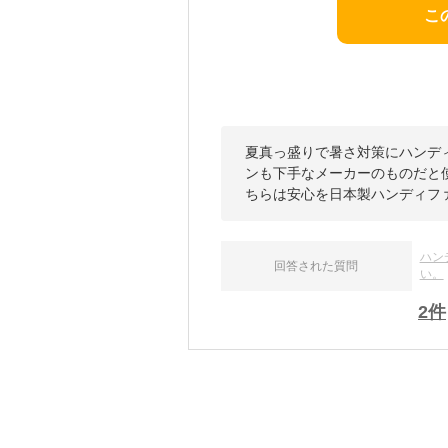
こ
夏真っ盛りで暑さ対策にハンデ
ンも下手なメーカーのものだと
ちらは安心を日本製ハンディフ
ハン
回答された質問
い。
2
件