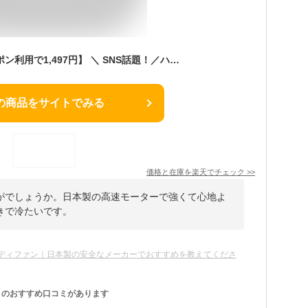
【最大70％OFFクーポン利用で1,497円】 ＼ SNS話題！／ハンディーファン 冷却 携帯扇風機 ‐26℃ 7000mAh大容量 冷却プレート 手持ち扇風機 ミニ ハンディファン 4WAY 氷感 199段階 ハンディ扇風機5枚羽 高速暴風 ミニ扇風機 小型 卓上 強風 日本製高速モーター 軽量
の商品をサイトでみる
価格と在庫を
楽天
でチェック
>>
がでしょうか。日本製の高速モーターで強くて心地よ
きで冷たいです。
ディファン｜日本製の安全なメーカーでおすすめを教えてくださ
のおすすめ口コミがあります