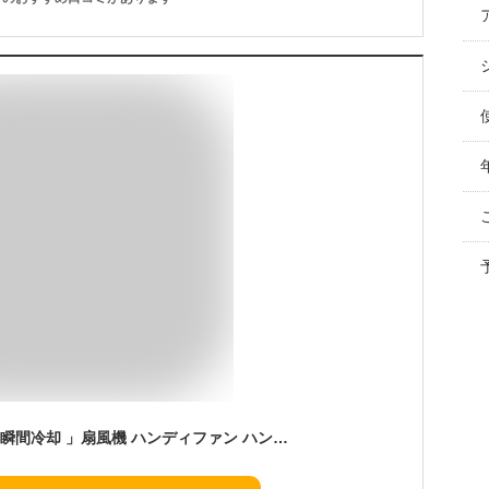
「新色登場」「 -28℃瞬間冷却 」扇風機 ハンディファン ハンディ扇風機 冷却プレート 首掛け 冷却 暴風 手持ち扇風機 1台4役 100段階 日本製高速モーター 静音 小型扇風機 大風量 長時間 首掛け扇風機 折りたたみ 携帯扇風機