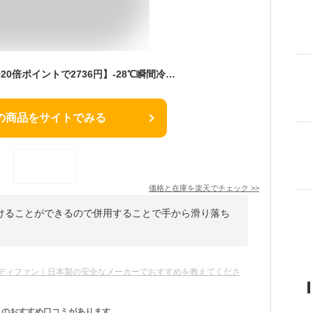
【51％OFFクーポン+20倍ポイントで2736円】-28℃瞬間冷却 新色登場 首掛け扇風機 ハンディファン 冷却プレート 暴風 静音 100段階 1台4役 日本製モーター 大風量 長時間 小型 通勤 通学 遠足 山登 キャンプ 運動 スポーツ 運動会 手持ち扇風機 ハンディ
の商品をサイトでみる
価格と在庫を
楽天
でチェック
>>
けることができるので併用することで手から滑り落ち
ディファン｜日本製の安全なメーカーでおすすめを教えてくださ
のおすすめ口コミがあります