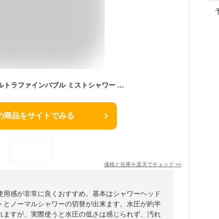
【正規品】SANEI ウルトラファインバブル ミストシャワー mitos ミトス PS3063-81XA-CMP 送料無料 正規品 シャワーヘッド FBミストシャワー 洗顔 節水 ナノバブル マイクロバブル マイクロナノバブル ミスト スキンケア PS306381C おしゃれ お風呂 三栄水栓 サンエー
の商品をサイトでみる
価格と在庫を
楽天
でチェック
>>
使用感が非常に良くおすすめ。基本はシャワーヘッド
トとノーマルシャワーの切替が出来ます。水圧が約半
されますが、実際使うと水圧の低さは感じられず、汚れ