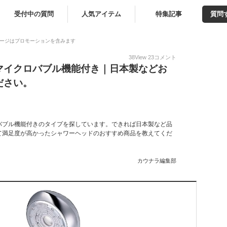
受付中の質問
人気アイテム
特集記事
質問
ージはプロモーションを含みます
38
View
23
コメント
マイクロバブル機能付き｜日本製などお
ださい。
バブル機能付きのタイプを探しています。できれば日本製など品
て満足度が高かったシャワーヘッドのおすすめ商品を教えてくだ
カウナラ編集部