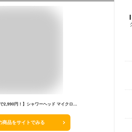
【楽天1位★クーポンで2,990円！】シャワーヘッド マイクロナノバブル 節水 手元止水 10倍洗浄力 マイクロバブル ミスト 手元ストップ 毛穴 ケア 汚れ 除去 美肌 止水 保湿 5段階モード 美顔 多機能 保温 うるおい 超ナノバブルシャワー ヘッド 取り付け簡単 安心
の商品をサイトでみる