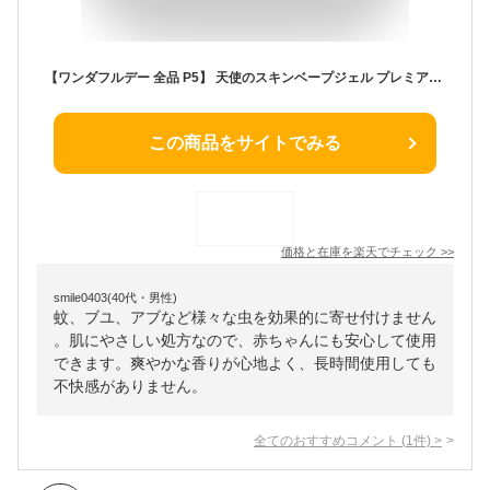
【ワンダフルデー 全品 P5】 天使のスキンベープジェル プレミアム NHKいないいないばあっ！ 50g 虫除けジェル 殺虫剤 虫よけ 虫除け ベビーソープの香り 虫 害虫 屋内 屋外 低刺激 アルコールフリー ベープ VAPE 防除用医薬部外品
この商品をサイトでみる
価格と在庫を
楽天
でチェック
>>
smile0403(40代・男性)
蚊、ブユ、アブなど様々な虫を効果的に寄せ付けません
。肌にやさしい処方なので、赤ちゃんにも安心して使用
できます。爽やかな香りが心地よく、長時間使用しても
不快感がありません。
全てのおすすめコメント
(
1
件)
>