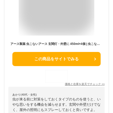
アース製薬 虫こないアース 玄関灯・外壁に 450ml×4個 | 虫こない 玄関灯 アース 害虫駆除 玄関 先付け 屋外 玄関先 室内 害虫対策 屋外照明 殺虫剤 カメムシ対策 カメムシ よけ カメムシ防止 カメムシ 駆除 カメムシ 虫よけ カメムシ
この商品をサイトでみる
価格と在庫を
楽天
でチェック
>>
あかり(40代・女性)
虫が来る前に対策をしておくタイプのものを使うと、い
やな思いをする機会を減らせます。玄関や外壁だけでな
く、屋外の照明にもスプレーしておくと良いですよ。