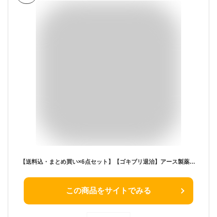
【送料込・まとめ買い×6点セット】【ゴキブリ退治】アース製薬 ブラックキャップ 屋外用 8個入 医薬部外品 ( 殺虫剤 家の外で餌を食べたゴキブリに効く ) ( 4901080207913 )※パッケージ変更の場合あり
この商品をサイトでみる