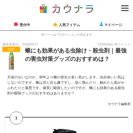
受付中
人気アイテム
マイページ
本ページはプロモーションを含みます
最終更新日：2026/05/17
13345
View
36
コメント
決定
蛾にも効果がある虫除け・殺虫剤｜最強
の害虫対策グッズのおすすめは？
天候のせいなのか、例年より蛾の発生が多い気がします。虫自体いい気は
しないのですが、蛾は見た目も嫌ですし、急に飛んだり、触れたら肌がか
ぶれたりと最悪です。確実に駆除したいのですが、蛾にも効果のある殺虫
剤や駆除グッズのおすすめはありますか？
カウナラ編集部
1