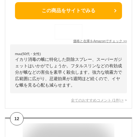
この商品をサイトでみる
価格と在庫を
Amazon
でチェック
>>
muu(50代・女性)
イカリ消毒の蛾に特化した防除スプレー、スーパーガジ
ェットはいかがでしょうか。フタルスリンなどの有効成
分が蛾などの害虫を素早く殺虫します。強力な噴霧力で
広範囲に広がり、忌避効果が1週間ほど続くので、イヤ
な蛾を見る心配も減らせます。
全てのおすすめコメント
(
1
件)
>
12