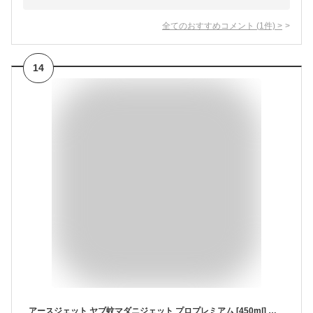
全てのおすすめコメント
(
1
件)
>
14
アースジェット ヤブ蚊マダニジェット プロプレミアム [450ml] 屋外用 殺虫スプレー 発生予防 ボウフラ (アース製薬)