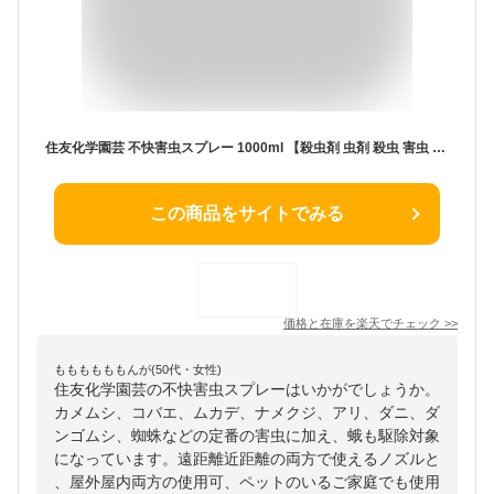
住友化学園芸 不快害虫スプレー 1000ml 【殺虫剤 虫剤 殺虫 害虫 防除 対策 カメムシ 蛾 コバエ クモ ムカデ ナメクジ アリ 赤ダニ タカラダニ ダンゴムシ 天然系成分 庭 花壇 芝生 家まわり】【おしゃれ おすすめ】[CB99]
この商品をサイトでみる
価格と在庫を
楽天
でチェック
>>
ももももももんが(50代・女性)
住友化学園芸の不快害虫スプレーはいかがでしょうか。
カメムシ、コバエ、ムカデ、ナメクジ、アリ、ダニ、ダ
ンゴムシ、蜘蛛などの定番の害虫に加え、蛾も駆除対象
になっています。遠距離近距離の両方で使えるノズルと
、屋外屋内両方の使用可、ペットのいるご家庭でも使用