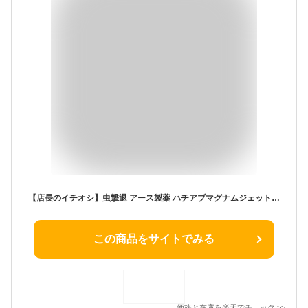
【店長のイチオシ】虫撃退 アース製薬 ハチアブマグナムジェット 550ml 屋外専用 ( 蜂・虻殺虫剤 )(4901080237019)
この商品をサイトでみる
価格と在庫を
楽天
でチェック
>>