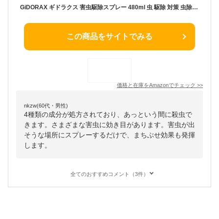
GiDORAX ギドラクス 害虫駆除スプレー 480ml 虫 駆除 対策 虫除け スプレー 害虫駆除剤 害虫用 屋内 屋外 兼用
この商品をサイトでみる
価格と在庫を
Amazon
でチェック
>>
nkzw(60代・男性)
4種類の成分が処方されており、あっという間に殺虫で
きます。さまざまな害虫に効き目があります。害虫が出
そうな場所にスプレーするだけで、まちぶせ効果も発揮
します。
全てのおすすめコメント（3件）