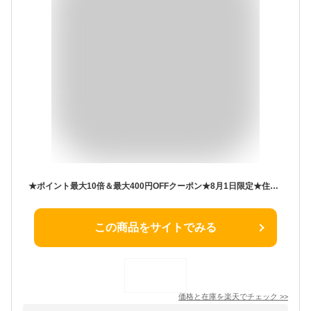
★ポイント最大10倍＆最大400円OFFクーポン★8月1日限定★住友化学園芸 不快害虫スプレー 1000ml 【殺虫剤 虫剤 殺虫 害虫 防除 対策 カメムシ 蛾 コバエ クモ ムカデ ナメクジ アリ 赤ダニ タカラダニ ダンゴムシ 天然系成分 庭 花壇 芝生 家まわり】【おしゃれ おすすめ
この商品をサイトでみる
価格と在庫を
楽天
でチェック
>>