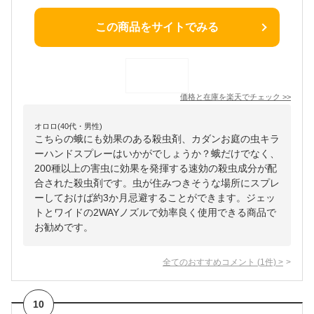
この商品をサイトでみる
価格と在庫を
楽天
でチェック
>>
オロロ(40代・男性)
こちらの蛾にも効果のある殺虫剤、カダンお庭の虫キラ
ーハンドスプレーはいかがでしょうか？蛾だけでなく、
200種以上の害虫に効果を発揮する速効の殺虫成分が配
合された殺虫剤です。虫が住みつきそうな場所にスプレ
ーしておけば約3か月忌避することができます。ジェッ
トとワイドの2WAYノズルで効率良く使用できる商品で
お勧めです。
全てのおすすめコメント
(
1
件)
>
10