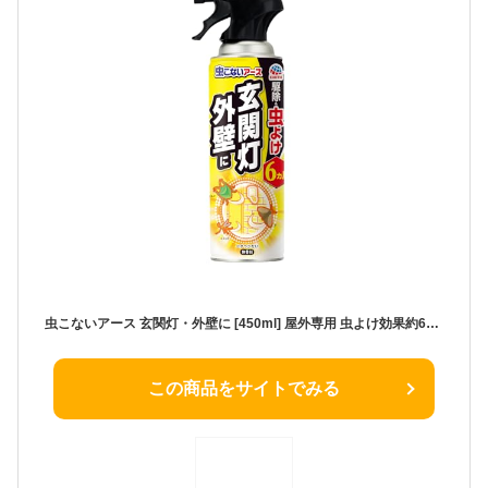
虫こないアース 玄関灯・外壁に [450ml] 屋外専用 虫よけ効果約6ヵ月続く長日数持続タイプ カメムシ 羽アリ ガ (アース製薬)
この商品をサイトでみる