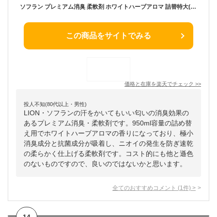
ソフラン プレミアム消臭 柔軟剤 ホワイトハーブアロマ 詰替特大(950ml)【ソフラン】
この商品をサイトでみる
価格と在庫を
楽天
でチェック
>>
投人不知(80代以上・男性)
LION・ソフランの汗をかいてもいい匂いの消臭効果の
あるプレミアム消臭・柔軟剤です。950ml容量の詰め替
え用でホワイトハーブアロマの香りになっており、極小
消臭成分と抗菌成分が吸着し、ニオイの発生を防ぎ速乾
の柔らかく仕上げる柔軟剤です。コスト的にも他と遜色
のないものですので、良いのではないかと思います。
全てのおすすめコメント
(
1
件)
>