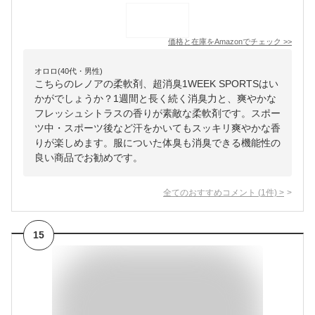
価格と在庫を
Amazon
でチェック
>>
オロロ(40代・男性)
こちらのレノアの柔軟剤、超消臭1WEEK SPORTSはい
かがでしょうか？1週間と長く続く消臭力と、爽やかな
フレッシュシトラスの香りが素敵な柔軟剤です。スポー
ツ中・スポーツ後など汗をかいてもスッキリ爽やかな香
りが楽しめます。服についた体臭も消臭できる機能性の
良い商品でお勧めです。
全てのおすすめコメント
(
1
件)
>
15