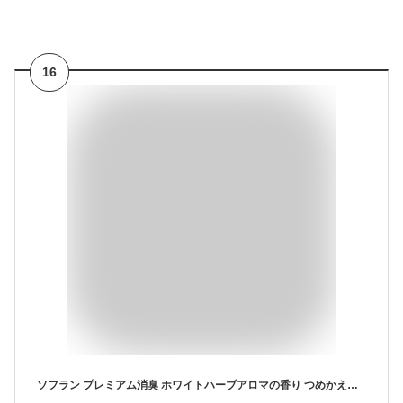
16
ソフラン プレミアム消臭 ホワイトハーブアロマの香り つめかえ用特大 950ml 詰替え 柔軟剤 消臭 抗菌 洗剤 洗濯用洗剤