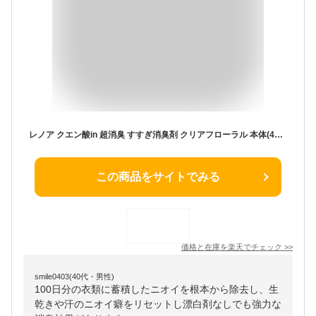
レノア クエン酸in 超消臭 すすぎ消臭剤 クリアフローラル 本体(430ml)【レノア超消臭】
この商品をサイトでみる
価格と在庫を
楽天
でチェック
>>
smile0403(40代・男性)
100日分の衣類に蓄積したニオイを根本から除去し、生
乾きや汗のニオイ癖をリセットし漂白剤なしでも強力な