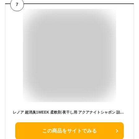
7
レノア 超消臭1WEEK 柔軟剤 夜干し用 アクアナイトシャボン 詰め替え 特大(840ml)【レノア超消臭】
この商品をサイトでみる