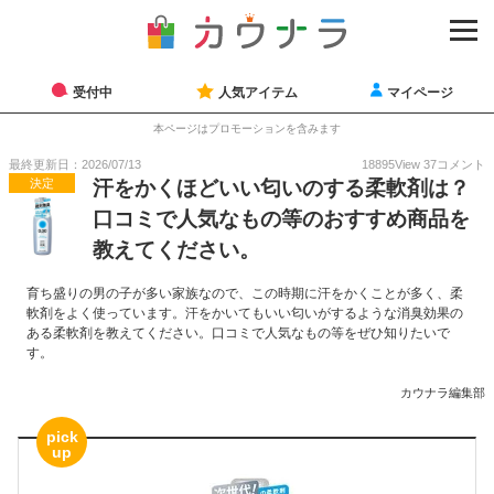
受付中
人気アイテム
マイページ
本ページはプロモーションを含みます
最終更新日：2026/07/13
18895
View
37
コメント
決定
汗をかくほどいい匂いのする柔軟剤は？
口コミで人気なもの等のおすすめ商品を
教えてください。
育ち盛りの男の子が多い家族なので、この時期に汗をかくことが多く、柔
軟剤をよく使っています。汗をかいてもいい匂いがするような消臭効果の
ある柔軟剤を教えてください。口コミで人気なもの等をぜひ知りたいで
す。
カウナラ編集部
pick
up