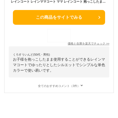
レインコート レインママコート ママ レインコート 抱っこしたまま着られる 雨 梅雨 赤ちゃん 妊娠期 自転車 抱っこ紐 急な雨も安心 便利 可愛い 雨具 雨合羽
この商品をサイトでみる
価格と在庫を
楽天
でチェック
>>
くろすういんど(50代・男性)
お子様を抱っこしたまま使用することができるレインマ
マコートでゆったりとしたシルエットでシンプルな単色
カラーで使い易いです。
全てのおすすめコメント（3件）