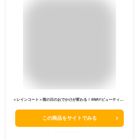
＜レインコート＞雨の日のおでかけが変わる！4WAYビューティーレインコート（抱っこ・おんぶ・ベビーカーケープOK）濡らしたくないママのためのレインコート 自転車 クリップ付き 雨 梅雨 雨対策
この商品をサイトでみる