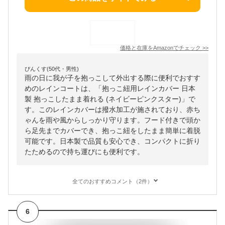
価格と在庫を
Amazon
でチェック
>>
ぴんくす(50代・男性)
雨の日に我が子を抱っこして外出する際に便利でおすす
めのレインコートは、「抱っこ紐用レインカバー 日本
製 抱っこしたまま着れる (ネイビーピンクスター)」で
す。このレインカバーは撥水加工が施されており、赤ち
ゃんを雨や風からしっかり守ります。フード付きで頭か
ら足先までカバーでき、抱っこ紐をしたまま簡単に着脱
可能です。日本製で品質も安心でき、コンパクトに折り
たためるので持ち運びにも便利です。
全てのおすすめコメント（2件）
6