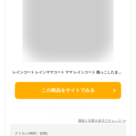
レインコート レインママコート ママ レインコート 抱っこしたまま着られる 雨 梅雨 赤ちゃん 抱っこ紐 ダッカ―付き 急な雨も安心 収納袋付き 巾着袋 便利 可愛い
この商品をサイトでみる
価格と在庫を
楽天
でチェック
>>
クミカン(40代・女性)