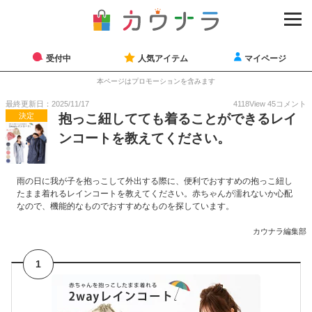
受付中
人気アイテム
マイページ
本ページはプロモーションを含みます
最終更新日：2025/11/17
4118
View
45
コメント
決定
抱っこ紐してても着ることができるレイ
ンコートを教えてください。
雨の日に我が子を抱っこして外出する際に、便利でおすすめの抱っこ紐し
たまま着れるレインコートを教えてください。赤ちゃんが濡れないか心配
なので、機能的なものでおすすめなものを探しています。
カウナラ編集部
1