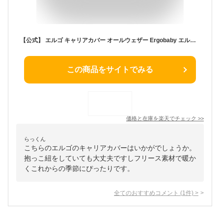
【公式】 エルゴ キャリアカバー オールウェザー Ergobaby エルゴベビー 防寒 ケーブ フリース フード付き レインコート 寒さ対策 抱っこ紐 抱っこ紐カバー コンパクト収納 正規品 あす楽対応 クリスマス プレゼント ラッピング対応
この商品をサイトでみる
価格と在庫を
楽天
でチェック
>>
らっくん
こちらのエルゴのキャリアカバーはいかがでしょうか。
抱っこ紐をしていても大丈夫ですしフリース素材で暖か
くこれからの季節にぴったりです。
全てのおすすめコメント
(
1
件)
>