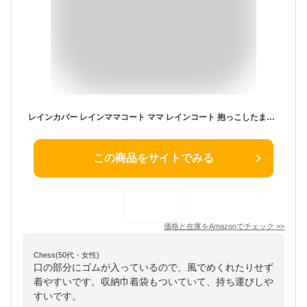
レインカバー レインママコート ママ レインコート 抱っこしたまま着られる 雨 梅雨 赤ちゃん 妊娠期 自転車 抱っこ紐 急な雨も安心 収納袋付き 巾着袋 便利 可愛い (コーヒー)L
この商品をサイトでみる
価格と在庫を
Amazon
でチェック
>>
Chess(50代・女性)
口の部分にゴムが入っているので、風でめくれたりせず
着やすいです。収納巾着袋もついていて、持ち運びしや
すいです。