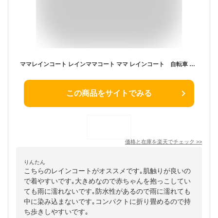
ママレインコート レインママコート ママ レインコート 自転車 ママ抱っこしたまま着られる 雨 梅雨 赤ちゃん 妊娠期 自転車 抱っこ紐 急な雨も安心 便利 可愛い 雨具 雨合羽
この商品をサイトでみる
価格と在庫を
楽天
でチェック
>>
りんたん
こちらのレインコートがオススメです｡肌触りが良いの
で着やすいです｡大きめなので赤ちゃんを抱っこしてい
ても雨に濡れないです｡防水性があるので雨に濡れても
中に染み込まないです｡コンパクトに折り畳めるので持
ち歩きしやすいです｡