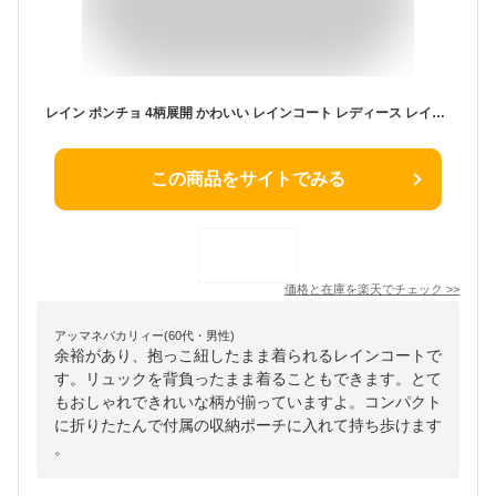
レイン ポンチョ 4柄展開 かわいい レインコート レディース レインポンチョ 雨 梅雨 抱っこ紐 リュックOK ギフト プレゼント クリスマス □ 即納
この商品をサイトでみる
価格と在庫を
楽天
でチェック
>>
アッマネバカリィー(60代・男性)
余裕があり、抱っこ紐したまま着られるレインコートで
す。リュックを背負ったまま着ることもできます。とて
もおしゃれできれいな柄が揃っていますよ。コンパクト
に折りたたんで付属の収納ポーチに入れて持ち歩けます
。