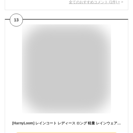
全てのおすすめコメント
(
1
件)
>
13
[HarnyLoom] レインコート レディース ロング 軽量 レインウェア レインポンチョ フード付き 雨合羽 雨着 防水 カッパ 袖口ゴム ポケット付き おしゃれ かわいい 雨具 梅雨対策 通勤 通学 アウトドア (カーキ色, XL)