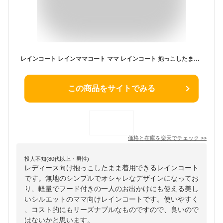
レインコート レインママコート ママ レインコート 抱っこしたまま着られる 雨 梅雨 赤ちゃん 妊娠期 自転車 抱っこ紐 急な雨も安心 便利 可愛い 雨具 雨合羽
この商品をサイトでみる
価格と在庫を
楽天
でチェック
>>
投人不知(80代以上・男性)
レディース向け抱っこしたまま着用できるレインコート
です。無地のシンプルでオシャレなデザインになってお
り、軽量でフード付きの一人のお出かけにも使える美し
いシルエットのママ向けレインコートです。使いやすく
、コスト的にもリーズナブルなものですので、良いので
はないかと思います。