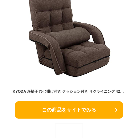
KYODA 座椅子 ひじ掛け付き クッション付き リクライニング 42段階調節 3way ハイバック ふあふあ 脚置き フロアチェア 折りたたみ可能 幅約50cm ブラウン 08A
この商品をサイトでみる