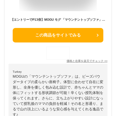
【エントリーでP13倍】MOGU モグ 「マウンテントップソファ」 本体 カバー付 正規品 パウダービーズ ビーズクッション 一人掛け ソファー リラックス 安定姿勢 在宅勤務 テレワーク 癒しアイテム 無地 レッド ブラウン ベージュ ブラック 【S】
この商品をサイトでみる
価格と在庫を
楽天
でチェック
>>
Turkey
MOGUの「マウンテントップソファ」は、ビーズパウ
ダータイプの柔らかい座椅子。体型に合わせて自在に変
形し、全身を優しく包み込む設計で、赤ちゃんとママの
体にフィットする形状調節が可能！辛くない授乳体制を
保ってくれます。さらに、立ち上がりやすい設計になっ
ていて授乳後のママの負担を軽減！その名と形通り、ま
るで山の頂上にいるような安心感を与えてくれる逸品で
す♪