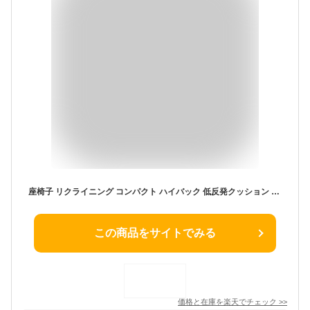
座椅子 リクライニング コンパクト ハイバック 低反発クッション 3WAY ソファーベッド フロアチェア 椅子 背 おしゃれ ふわふわ 座いす 軽量 一人掛け 折り畳み シングル ファブリック マイクロファイバー グレー 完成品 42段階 母の日
この商品をサイトでみる
価格と在庫を
楽天
でチェック
>>