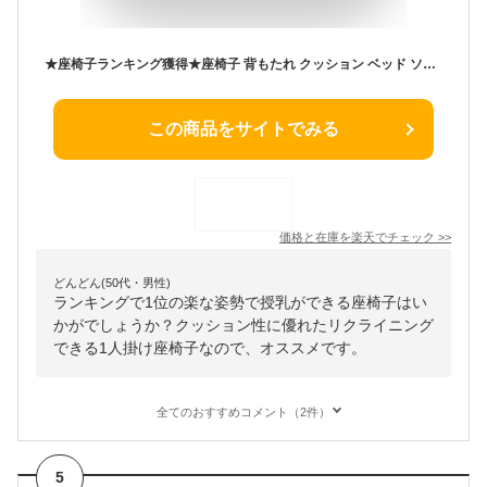
★座椅子ランキング獲得★座椅子 背もたれ クッション ベッド ソファ ハイバック リクライニング おしゃれ コンパクト 肘掛け かわいい こたつ 腰痛 1人掛け 一人用 座いす 座イス 授乳 枕 ソファー グレー ブラウン 姿勢 背もたれクッション ATBL 背もたれ座椅子 かわいい
この商品をサイトでみる
価格と在庫を
楽天
でチェック
>>
どんどん(50代・男性)
ランキングで1位の楽な姿勢で授乳ができる座椅子はい
かがでしょうか？クッション性に優れたリクライニング
できる1人掛け座椅子なので、オススメです。
全てのおすすめコメント（2件）
5