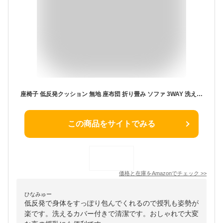
座椅子 低反発クッション 無地 座布団 折り畳み ソファ 3WAY 洗えるカバー 子供 大人 カラー お年寄り 妊婦授乳期用 7色 グレーベージュ 座布団 180*90 ざぶとん クッション ザブトン 綿麻 無地 おしゃれ シンプル 丸型
この商品をサイトでみる
価格と在庫を
Amazon
でチェック
>>
ひなみゅー
低反発で身体をすっぽり包んでくれるので授乳も姿勢が
楽です。洗えるカバー付きで清潔です。おしゃれで大変