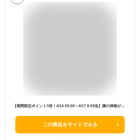
【期間限定ポイント3倍！4/14 20:00～4/17 9:59迄】腰の神様がくれた座椅子【第1弾】DMZ アロー | 腰神 座椅子 リクライニング ハイバック 腰痛 一人用 ソファ リクライニングチェア チェア 1人用ソファ リクライニングソファ パーソナルチェア 腰 低反発
この商品をサイトでみる