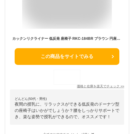
カックンリクライナー 低反発 座椅子 RKC-184BR ブラウン 円座クッション カックンリクライナー 椅子 フロアチェア 折りたたみチェア リクライナー ドーナツ型 痔 産後 妊婦 授乳 円形 丸 リクライニングチェア 1人掛け リビング 1人暮らし ベージュ ブラウン かわいい
この商品をサイトでみる
価格と在庫を
楽天
でチェック
>>
どんどん(50代・男性)
夜間の授乳に、リラックスができる低反発のドーナツ型
の座椅子はいかがでしょうか？腰をしっかりサポートで
き、楽な姿勢で授乳ができるので、オススメです！