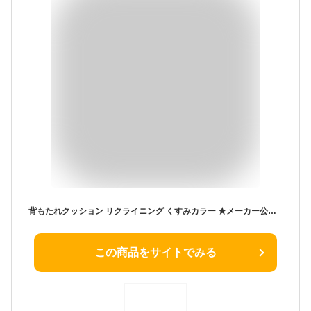
背もたれクッション リクライニング くすみカラー ★メーカー公式★ 座椅子 背もたれ クッション ワイド ベッド ソファ ハイバック おしゃれ コンパクト 肘掛け かわいい 腰当て こたつ 腰痛 1人掛け 大きめ 授乳 枕 ソファー 座面なし ベッド上 グレー ブラウン ATBL
この商品をサイトでみる