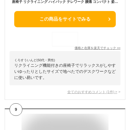
座椅子 リクライニング ハイバック テレワーク 腰痛 コンパクト 姿勢 腰 日本製 寝れる 首 作業 デスク 仕事 ローソファー 1人掛け 和楽 和楽の月 和楽の雲ニューバージョン 楽天イスランキング1位 インテリア タカミネ
この商品をサイトでみる
価格と在庫を
楽天
でチェック
>>
くろすういんど(50代・男性)
リクライニング機能付きの座椅子でリラックスがしやす
いゆったりとしたサイズで地べたでのデスクワークなど
に使い易いです。
全てのおすすめコメント
(
1
件)
>
9