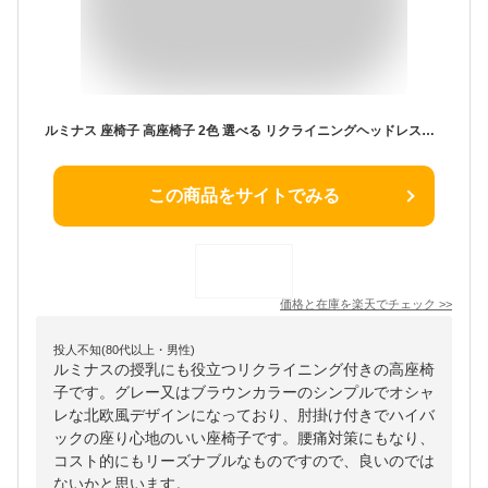
ルミナス 座椅子 高座椅子 2色 選べる リクライニングヘッドレスト 腰痛 授乳 おしゃれ ハイバック コンパクト ソファー ソファ 北欧 ハイチェア 肘掛け 高齢者 一人掛け 一人用 かわいい 敬老の日 パーソナルソファ 和室 ESC 妊婦
この商品をサイトでみる
価格と在庫を
楽天
でチェック
>>
投人不知(80代以上・男性)
ルミナスの授乳にも役立つリクライニング付きの高座椅
子です。グレー又はブラウンカラーのシンプルでオシャ
レな北欧風デザインになっており、肘掛け付きでハイバ
ックの座り心地のいい座椅子です。腰痛対策にもなり、
コスト的にもリーズナブルなものですので、良いのでは
ないかと思います。