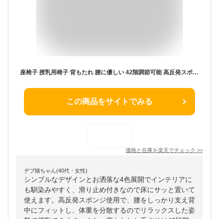
座椅子 授乳用椅子 背もたれ 腰に優しい 42階調節可能 高反発スポンジ 持ち運び便利 省スペース 1人掛け リクライニング 腰が痛くならない 疲れにくい カバー取り外し 洗濯可能 多機能 チェア 椅子 寝室 リビングルーム 畳部屋 在宅勤務 ゲーム 読書 休憩
この商品をサイトでみる
価格と在庫を
楽天
でチェック
>>
デブ猫ちゃん(40代・女性)
シンプルなデザインとお洒落な4色展開でインテリアに
も馴染みやすく、滑り止め付きなので床にサッと置いて
使えます。高反発スポンジ使用で、腰をしっかり支え背
中にフィットし、体重を分散するのでリラックスした姿