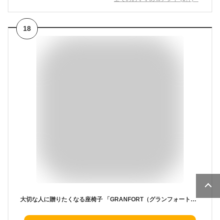
18
大切な人に贈りたくなる座椅子 「GRANFORT（グランフォート）」 旧ロングセラー座椅子 FRL1 カーサ | 座椅子 リクライニング 一人用 肘掛け 回転 リクライニングチェア ソファ ハイバック ソファー 椅子 リラックスチェア レザー 1人用ソファー 長時間 高機能 1人掛け ギフト