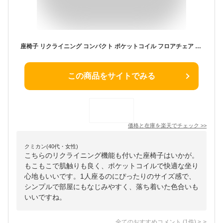
座椅子 リクライニング コンパクト ポケットコイル フロアチェア フロアチェアー 座いす 座イス リクライニング もこもこ 1人掛け 椅子 コンパクトバンピーポケットコイルイン リーネ Liine
この商品をサイトでみる
価格と在庫を
楽天
でチェック
>>
クミカン(40代・女性)
こちらのリクライニング機能も付いた座椅子はいかが。
もこもこで肌触りも良く、ポケットコイルで快適な坐り
心地もいいです。1人座るのにぴったりのサイズ感で、
シンプルで部屋にもなじみやすく、落ち着いた色合いも
いいですね。
全てのおすすめコメント
(
1
件)
>