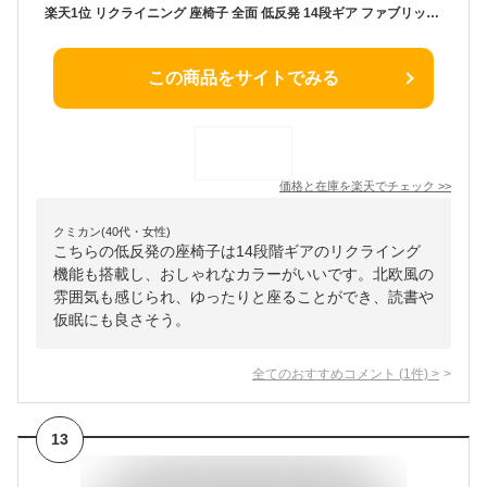
楽天1位 リクライニング 座椅子 全面 低反発 14段ギア ファブリック チェア リクライニング座椅子 ダリアン生地 おしゃれ 椅子 コンパクト 1人掛け チェアー チェア 座いす イス いす コンパクト 北欧 おしゃれ 可愛い こたつ こたつ用
この商品をサイトでみる
価格と在庫を
楽天
でチェック
>>
クミカン(40代・女性)
こちらの低反発の座椅子は14段階ギアのリクライング
機能も搭載し、おしゃれなカラーがいいです。北欧風の
雰囲気も感じられ、ゆったりと座ることができ、読書や
仮眠にも良さそう。
全てのおすすめコメント
(
1
件)
>
13