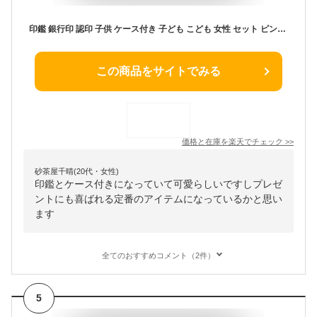
印鑑 銀行印 認印 子供 ケース付き 子ども こども 女性 セット ピンク かわいい 名入れ 刻印 メッセージ 出産祝い プレゼント ギフト お年玉 貯金 出生体重貯金 赤ちゃん 男の子 女の子 NAMEinKAN 卒業 記念品 releaf レリーフ
この商品をサイトでみる
価格と在庫を
楽天
でチェック
>>
砂茶屋千晴(20代・女性)
印鑑とケース付きになっていて可愛らしいですしプレゼ
ントにも喜ばれる定番のアイテムになっているかと思い
ます
全てのおすすめコメント（2件）
5