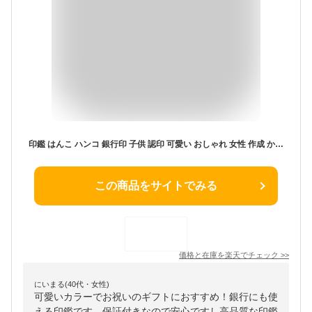
印鑑 はんこ ハンコ 銀行印 子供 認印 可愛い おしゃれ 女性 作成 かわいい 男性 12.0mm 女の子 男の子 10年保証 印鑑ケース付き 印鑑セット 赤ちゃん 出産祝い 贈り物 お祝い プレゼント 送料無料★蝶貝パール印鑑N004 3Dケース付き（JP）
この商品をサイトでみる
価格と在庫を
楽天
でチェック
>>
にいまる(40代・女性)
可愛いカラーでお祝いのギフトにおすすめ！銀行にも使
える印鑑です。保証付きなので安心ですし高品質な印鑑