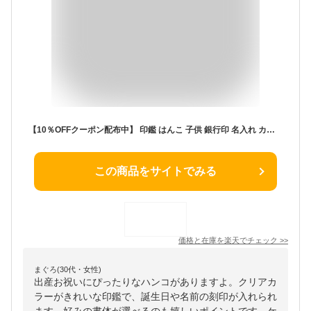
【10％OFFクーポン配布中】 印鑑 はんこ 子供 銀行印 名入れ カラーグラス クロコ風ケース付 12.0mm 認印 メモリアル 子ども こども 女性 アタリ セット かわいい 刻印 メッセージ 出産祝い プレゼント ギフト お年玉 貯金 赤ちゃん 男の子 女の子 卒業 記念品
この商品をサイトでみる
価格と在庫を
楽天
でチェック
>>
まぐろ(30代・女性)
出産お祝いにぴったりなハンコがありますよ。クリアカ
ラーがきれいな印鑑で、誕生日や名前の刻印が入れられ