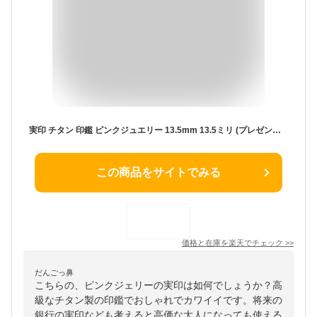
実印 チタン 印鑑 ピンクジュエリー 13.5mm 13.5ミリ (プレゼント 赤ちゃん かわいい おしゃれ フルネーム ハンコ はんこ 名前 高級 作成 子供 可愛い 丸印 オーダー 女性 判子 出産祝い ギフト オーダーメイド 結婚 印鑑登録 子ども 女の子 姓名 こども 13.5 印鑑証明 作る)
この商品をサイトでみる
価格と在庫を
楽天
でチェック
>>
だんごっ鼻
こちらの、ピンクジェリーの実印は如何でしょうか？高
級なチタン製の印鑑でおしゃれでカワイイです。将来の
銀行の実印なども考えると高価な大人になっても使える