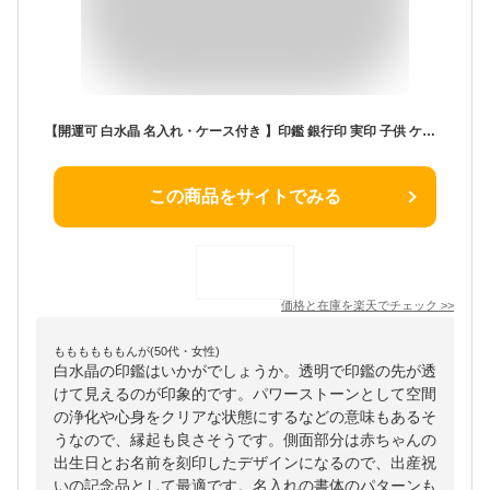
【開運可 白水晶 名入れ・ケース付き 】印鑑 銀行印 実印 子供 ケース付き 子ども 印鑑 銀行印 女性 アタリ いんかん かわいい 名入れ 刻印 出産祝い プレゼント ギフト お年玉 貯金 出生体重貯金 赤ちゃん 印鑑 男の子 女の子 卒業 記念品
この商品をサイトでみる
価格と在庫を
楽天
でチェック
>>
ももももももんが(50代・女性)
白水晶の印鑑はいかがでしょうか。透明で印鑑の先が透
けて見えるのが印象的です。パワーストーンとして空間
の浄化や心身をクリアな状態にするなどの意味もあるそ
うなので、縁起も良さそうです。側面部分は赤ちゃんの
出生日とお名前を刻印したデザインになるので、出産祝
いの記念品として最適です。名入れの書体のパターンも