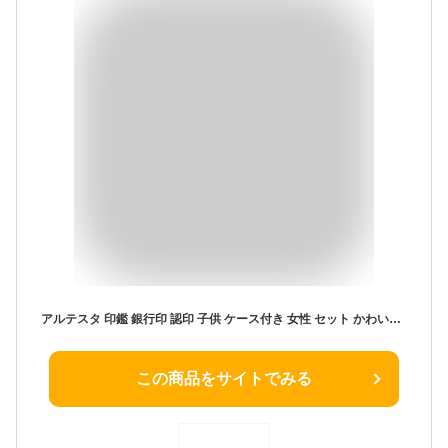
アルテスタ 印鑑 銀行印 認印 子供 ケース付き 女性 セット かわいい 名入れ 刻印 出産祝い ギフト お年玉 貯金 出生体重貯金 赤ちゃん 男の子 女の子 NAME releaf レリーフ (フロストピンク×パールホワイト, オリジナルピンク)
この商品をサイトでみる