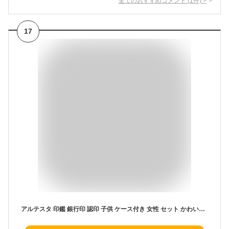
全てのおすすめコメント
(
1
件)
>
17
アルテスタ 印鑑 銀行印 認印 子供 ケース付き 女性 セット かわいい 名入れ 刻印 出産祝い ギフト お年玉 貯金 出生体重貯金 赤ちゃん 男の子 女の子 NAME releaf レリーフ (クリア×アンティークゴールド, オリジナルピンク)