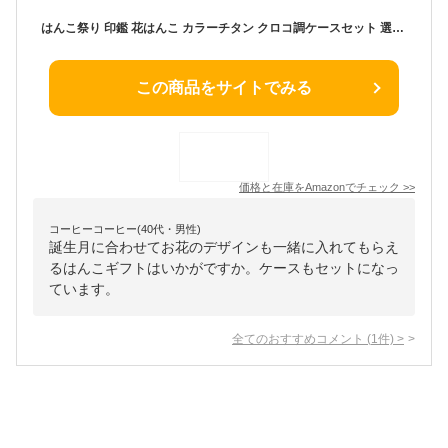
はんこ祭り 印鑑 花はんこ カラーチタン クロコ調ケースセット 選べるサイズ13.5 ～ 18.0mm 認印 銀行印 かわいい 女性 子供 はんこ ケース付 おしゃれ 可愛い 誕生花 祝い 記念 赤ちゃん 出生体重貯金 出産祝い [HK080]
この商品をサイトでみる
価格と在庫を
Amazon
でチェック
>>
コーヒーコーヒー(40代・男性)
誕生月に合わせてお花のデザインも一緒に入れてもらえ
るはんこギフトはいかがですか。ケースもセットになっ
ています。
全てのおすすめコメント
(
1
件)
>