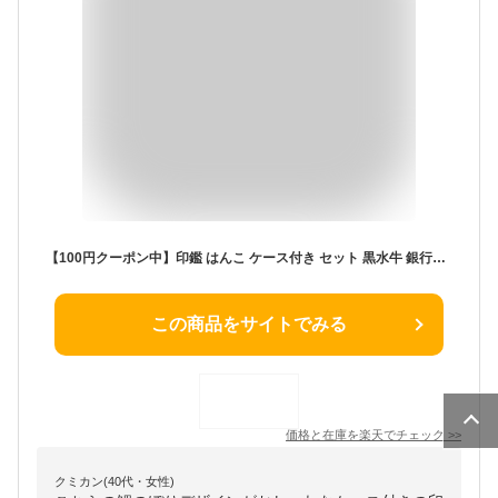
【100円クーポン中】印鑑 はんこ ケース付き セット 黒水牛 銀行印 12mm アタリ付き かわいい 印鑑ケース 赤色 鯉のぼり すっゴイ 朱肉付き 旧字 ひらがな カタカナ ローマ字 英語 外国人 作成 子供の日 女の子 男の子 夫婦 結婚 成人 出産 祝い プレゼント ギフト
この商品をサイトでみる
価格と在庫を
楽天
でチェック
>>
クミカン(40代・女性)