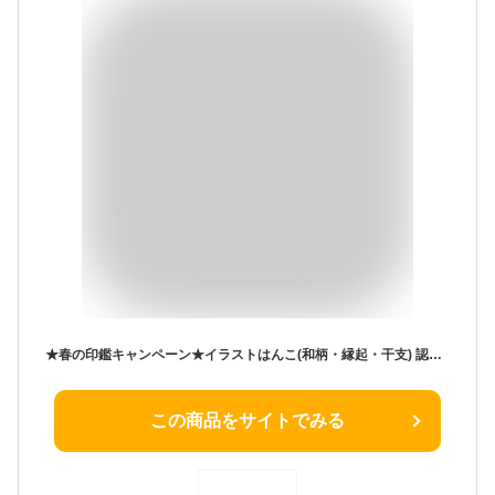
★春の印鑑キャンペーン★イラストはんこ(和柄・縁起・干支) 認印・銀行印 印鑑 [柘植/12・13.5・15mm] カタカナ 英字 ローマ字 N_0
この商品をサイトでみる