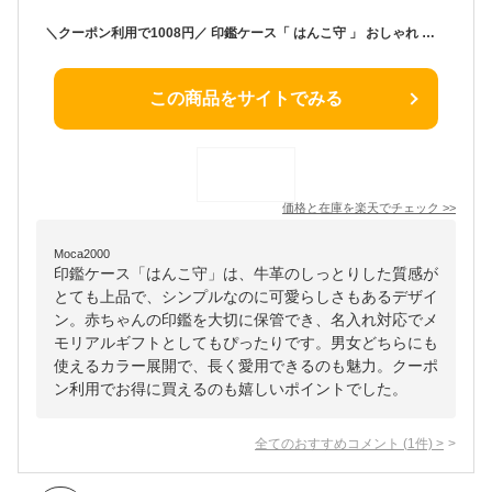
＼クーポン利用で1008円／ 印鑑ケース「 はんこ守 」 おしゃれ かわいい 牛革 シンプル 印鑑ホルダー 赤ちゃん 印鑑 女の子 男の子 出産祝い メモリアル 【名入れ対象】
この商品をサイトでみる
価格と在庫を
楽天
でチェック
>>
Moca2000
印鑑ケース「はんこ守」は、牛革のしっとりした質感が
とても上品で、シンプルなのに可愛らしさもあるデザイ
ン。赤ちゃんの印鑑を大切に保管でき、名入れ対応でメ
モリアルギフトとしてもぴったりです。男女どちらにも
使えるカラー展開で、長く愛用できるのも魅力。クーポ
ン利用でお得に買えるのも嬉しいポイントでした。
全てのおすすめコメント
(
1
件)
>