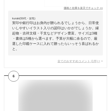
価格と在庫を
楽天
でチェック
>>
kuraki(50代・女性)
実印や銀行印はお身内が贈られるでしょうから、日常使
いしやすいイラスト入りの認印はいかがでしょうか。縁
起物・吉祥文様・干支などデザイン豊富。サイズは3種
・書体は5種から選べます。予算が大幅に余るので、厳
選した印鑑ケースに入れて贈ったらいっそう喜ばれるか
と。
全てのおすすめコメント
(
1
件)
>
6