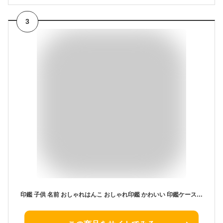
3
印鑑 子供 名前 おしゃれはんこ おしゃれ印鑑 かわいい 印鑑ケース 和ざいく 印鑑ケースセット 12ミリ ハンコ 男の子 銀行印 女の子 認印 赤ちゃん 女性 判子 はんこ 出産祝い 履歴書 願書 就職祝い 成人祝い★和ざいく印鑑12mm 和ちょう★ケース付き 送料無料（WZ-YC）