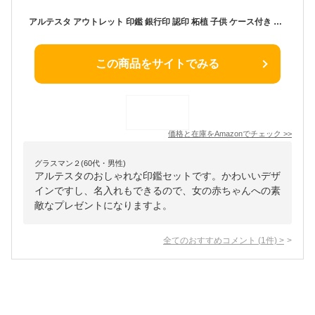
アルテスタ アウトレット 印鑑 銀行印 認印 柘植 子供 ケース付き 女性 セット かわいい 名入れ 刻印 出産祝い ギフト お年玉 貯金 出生体重貯金 赤ちゃん 男の子 女の子 NAME (ピンク（オリジナルケース）)
この商品をサイトでみる
価格と在庫を
Amazon
でチェック
>>
グラスマン２(60代・男性)
アルテスタのおしゃれな印鑑セットです。かわいいデザ
インですし、名入れもできるので、女の赤ちゃんへの素
敵なプレゼントになりますよ。
全てのおすすめコメント
(
1
件)
>