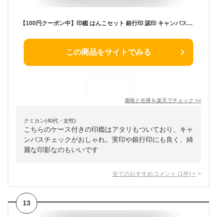
【100円クーポン中】印鑑 はんこセット 銀行印 認印 キャンバスチェック ケース付きセット ピンク 12mm アタリ付き 全3色 女性 子供 女の子 子ども 旧字 作成 実印 銀行印 認印 印鑑セット カラフル
この商品をサイトでみる
価格と在庫を
楽天
でチェック
>>
クミカン(40代・女性)
こちらのケース付きの印鑑はアタリもついており、キャ
ンバスチェックがおしゃれ。実印や銀行印にも良く、綺
麗な印影なのもいいです
全てのおすすめコメント
(
1
件)
>
13