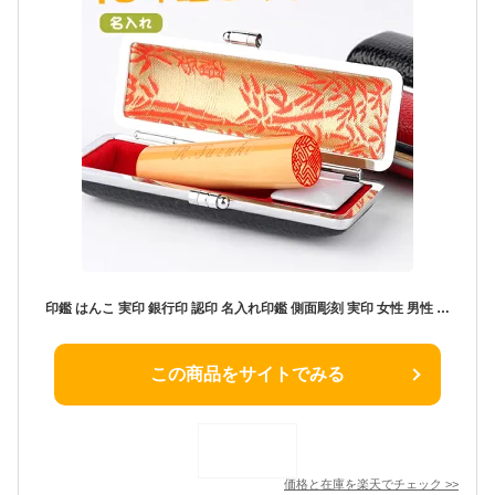
印鑑 はんこ 実印 銀行印 認印 名入れ印鑑 側面彫刻 実印 女性 男性 作成 かわいい 子供 ハンコ おしゃれ 通帳 男の子 女の子 赤ちゃん ベビー 贈り物 プレゼント 出産祝い 入学 卒団 就職 卒業記念 お祝い ギフト 10.5-18.0mm 送料無料★柘 つげケース付き
この商品をサイトでみる
価格と在庫を
楽天
でチェック
>>