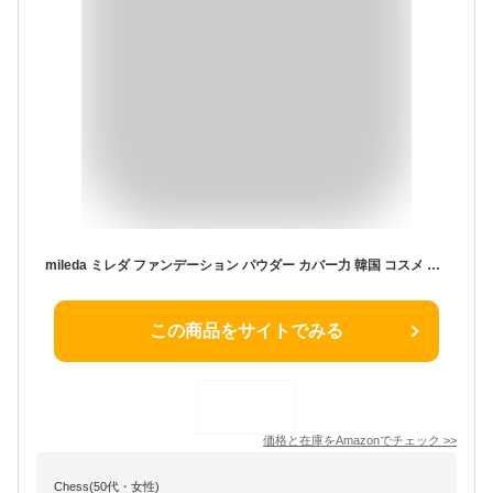
mileda ミレダ ファンデーション パウダー カバー力 韓国 コスメ ファンデ 毛穴 パフ マスク 50代 40代 30代 20代 保湿 CICA シカ プチプラ 乾燥 テカリ防止 テカらない セラミド ベージュ アイボリー サンド ／ m-992 (IVORY)
この商品をサイトでみる
価格と在庫を
Amazon
でチェック
>>
Chess(50代・女性)