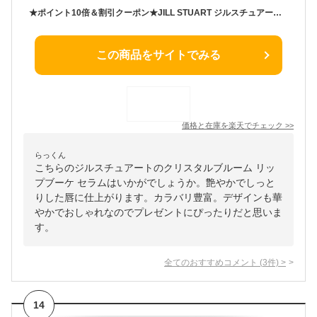
★ポイント10倍＆割引クーポン★JILL STUART ジルスチュアート クリスタルブルーム リップブーケ セラム 6ml【送料無料】ギフト 誕生日 プレゼント
この商品をサイトでみる
価格と在庫を
楽天
でチェック
>>
らっくん
こちらのジルスチュアートのクリスタルブルーム リッ
プブーケ セラムはいかがでしょうか。艶やかでしっと
りした唇に仕上がります。カラバリ豊富。デザインも華
やかでおしゃれなのでプレゼントにぴったりだと思いま
す。
全てのおすすめコメント
(
3
件)
>
14