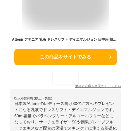
Attenir アテニア 乳液 ドレスリフト デイエマルジョン 日中用 朝用 エイジングケア 30代 40代 50代 60代 ふっくら 乾燥肌 コラーゲン 化粧品 保湿乳液 ミルク 保湿 基礎化粧品 朝 スキンケア フェイスケア アロマ ブランド ハリ 美容 うるおい ハリ肌
この商品をサイトでみる
価格と在庫を
楽天
でチェック
>>
投人不知(80代以上・男性)
日本製/Attenirのレディース向け30代に方へのプレゼン
トになる乳液でドレスリフト・デイエマルジョンです。
60ml容量でパラベンフリー・アルコールフリーなどに
なっており、サーチュライザーS6や摘果グレープフル
ーツエキスなど配合の保湿でスキンケアに使える基礎化