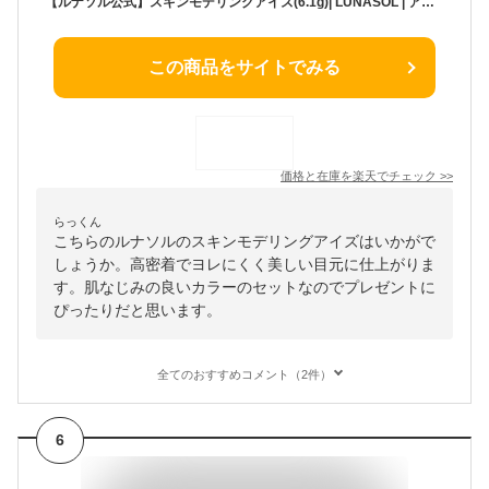
【ルナソル公式】スキンモデリングアイズ(6.1g)| LUNASOL | アイシャドウ 定番 ブラウン 4色パレット スキモデ プレゼント ギフト クリスマス 誕生日 お祝い デパコス アイシャドー カネボウ
この商品をサイトでみる
価格と在庫を
楽天
でチェック
>>
らっくん
こちらのルナソルのスキンモデリングアイズはいかがで
しょうか。高密着でヨレにくく美しい目元に仕上がりま
す。肌なじみの良いカラーのセットなのでプレゼントに
ぴったりだと思います。
全てのおすすめコメント（2件）
6