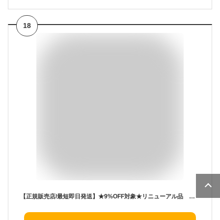
18
【正規販売店/最短即日発送】★9%OFF対象★リニューアル品 シュウウエムラ ブラッククレンジングオイル 450ml [スキンケア W洗顔不要 潤い マツエク対応 ウォータープルーフ対応 毛穴 角質 ブラック 150ml 450ml]【美容室ALBUM / 正規品 / 最短即日発送】