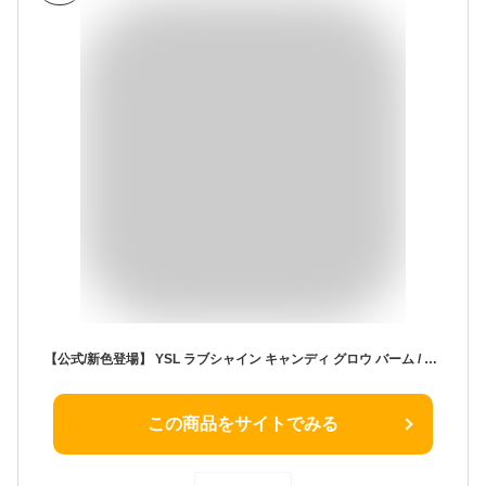
【公式/新色登場】 YSL ラブシャイン キャンディ グロウ バーム / リップ 口紅 / イヴ サンローラン イブ サンローラン ysl / 正規品 / 送料無料 べスコス受賞 ラッピング ギフト プレゼント 女性 化粧品 ブランド デパート デパコス / ギフト 誕生日 ラッピング
この商品をサイトでみる