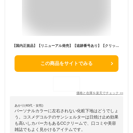
【国内正規品】【リニューアル発売】【追跡番号あり】【クリックポスト（ポスト投函）】COSME DECORTE コスメデコルテ サンシェルター マルチ プロテクション トーンアップCC 35g SPF50+・PA++++ 全3色 日焼け止め乳液 化粧下地
この商品をサイトでみる
価格と在庫を
楽天
でチェック
>>
あかり(40代・女性)
パーソナルカラーに左右されない化粧下地はどうでしょ
う。コスメデコルテのサンシェルターは日焼け止め効果
も高いしカバー力もあるCCクリームで、口コミや美容
雑誌でもよく見かけるアイテムです。