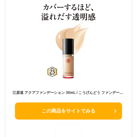
江原道 アクアファンデーション 30mL / こうげんどう ファンデーション カバー力 リキッド リキッドファンデーション リキッドファンデ ファンデ アクア ベースメイク 化粧品 ギフト ブランド コウゲンドウ 崩れない 50 代 40代 30代 20代
この商品をサイトでみる