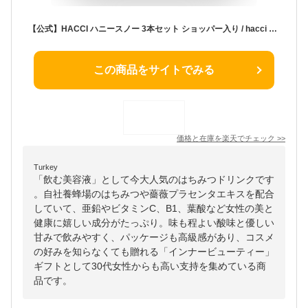
【公式】HACCI ハニースノー 3本セット ショッパー入り / hacci ハッチ はっち / はちみつ ハチミツ 蜂蜜 / ドリンク 美容ドリンク 花嫁ドリンク ビューティードリンク 花嫁美容 / ギフト 母の日 内祝い お祝い プレゼント 誕生日 ブライダル 結婚 敬老の日 / ST00043WA
この商品をサイトでみる
価格と在庫を
楽天
でチェック
>>
Turkey
「飲む美容液」として今大人気のはちみつドリンクです
。自社養蜂場のはちみつや薔薇プラセンタエキスを配合
していて、亜鉛やビタミンC、B1、葉酸など女性の美と
健康に嬉しい成分がたっぷり。味も程よい酸味と優しい
甘みで飲みやすく、パッケージも高級感があり、コスメ
の好みを知らなくても贈れる「インナービューティー」
ギフトとして30代女性からも高い支持を集めている商
品です。