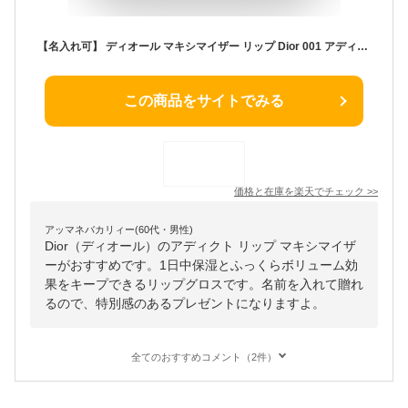
【名入れ可】 ディオール マキシマイザー リップ Dior 001 アディクト リップ リップティント リップケア プランパー リッププランパー グロス コスメ 化粧品 レディース ブランド 新品 ギフト スキンケア プレゼント 女性 誕生日 女友達
この商品をサイトでみる
価格と在庫を
楽天
でチェック
>>
アッマネバカリィー(60代・男性)
Dior（ディオール）のアディクト リップ マキシマイザ
ーがおすすめです。1日中保湿とふっくらボリューム効
果をキープできるリップグロスです。名前を入れて贈れ
るので、特別感のあるプレゼントになりますよ。
全てのおすすめコメント（2件）