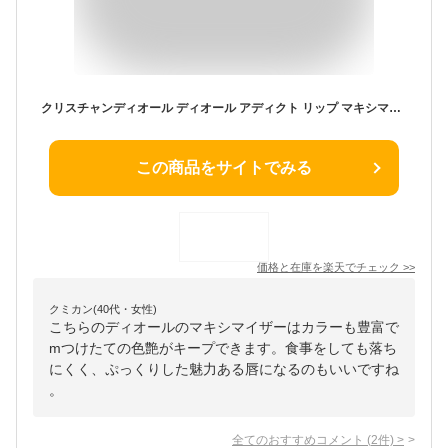
クリスチャンディオール ディオール アディクト リップ マキシマイザー 【001・004・006・007・009・010・012・014・018・020・026・027・028・029・030・038・039】 【口紅 ギフト プレゼント】 【メール便(ゆうパケット)対応】
この商品をサイトでみる
価格と在庫を
楽天
でチェック
>>
クミカン(40代・女性)
こちらのディオールのマキシマイザーはカラーも豊富で
mつけたての色艶がキープできます。食事をしても落ち
にくく、ぷっくりした魅力ある唇になるのもいいですね
。
全てのおすすめコメント
(
2
件)
>